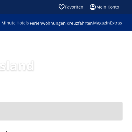
Favoriten
Mein Konto
t Minute
Hotels
Magazin
Extras
Ferienwohnungen
Kreuzfahrten
sland