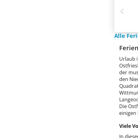
Alle Fer
Ferie
Urlaub 
Ostfrie
der muss
den Nie
Quadrat
Wittmun
Langeoo
Die Ostf
einigen 
Viele V
In dies