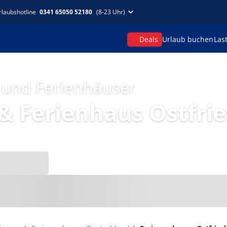
rlaubshotline
0341 65050 52180
(8-23 Uhr)
Deals
Urlaub buchen
Las
 und Ferienhäuser
 Ferienhaus Ostfrie