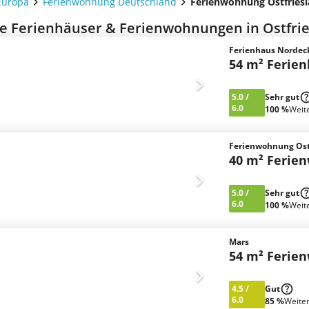
Europa
Ferienwohnung Deutschland
Ferienwohnung Ostfries
e Ferienhäuser & Ferienwohnungen in Ostfrie
Ferienhaus Nordec
54 m² Ferie
5.0
/
Sehr gut
6.0
100 %
Weit
Ferienwohnung Os
40 m² Ferie
5.0
/
Sehr gut
6.0
100 %
Weit
Mars
54 m² Ferie
4.5
/
Gut
6.0
85 %
Weite