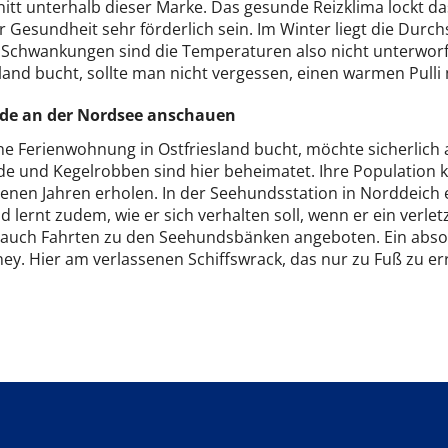
itt unterhalb dieser Marke. Das gesunde Reizklima lockt das
r Gesundheit sehr förderlich sein. Im Winter liegt die Dur
Schwankungen sind die Temperaturen also nicht unterwor
sland bucht, sollte man nicht vergessen, einen warmen Pull
de an der Nordsee anschauen
ne Ferienwohnung in Ostfriesland bucht, möchte sicherlich 
e und Kegelrobben sind hier beheimatet. Ihre Population k
nen Jahren erholen. In der Seehundsstation in Norddeich er
d lernt zudem, wie er sich verhalten soll, wenn er ein verletz
auch Fahrten zu den Seehundsbänken angeboten. Ein absolu
y. Hier am verlassenen Schiffswrack, das nur zu Fuß zu err