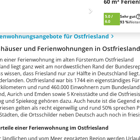
60 m² Ferie
5.0
/
Sehr gut
6.0
93 %
Weite
ienwohnungsangebote für Ostfriesland
nhäuser und Ferienwohnungen in Ostfrieslan
in einer Ferienwohnung im alten Fürstentum Ostfriesland
sland liegt ganz weit am nordwestlichen Rand der Bundesre
 wissen, dass Friesland nur zur Hälfte in Deutschland liegt.
derlanden. Ostfriesland war bis 1744 ein eigenständiges Fü
kilometern und rund 460.000 Einwohnern zum Bundesland N
d, Aurich und Emden sowie 5 Kreisstädte und die Ostfriesis
g und Spiekeog gehören dazu. Auch heute ist die Gegend eh
riesen gelten als recht eigenwillig und rund 50% sprechen P
Städten, die Ortsschilder neben Deutsch auch noch in friesi
orteile einer Ferienwohnung im Ostfriesland
er ländlichen und vom Meer geprägten Region werden Urlau