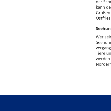
der Schn
kann de
Großen 
Ostfrie
Seehun
Wer sei
Seehund
vergange
Tiere un
werden 
Norderne