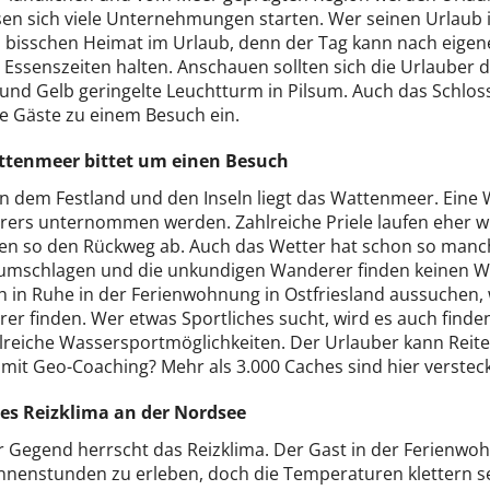
ssen sich viele Unternehmungen starten. Wer seinen Urlaub i
in bisschen Heimat im Urlaub, denn der Tag kann nach eige
 Essenszeiten halten. Anschauen sollten sich die Urlauber 
 und Gelb geringelte Leuchtturm in Pilsum. Auch das Schlo
ie Gäste zu einem Besuch ein.
tenmeer bittet um einen Besuch
n dem Festland und den Inseln liegt das Wattenmeer. Eine 
rers unternommen werden. Zahlreiche Priele laufen eher wi
en so den Rückweg ab. Auch das Wetter hat schon so manch
 umschlagen und die unkundigen Wanderer finden keinen Weg
h in Ruhe in der Ferienwohnung in Ostfriesland aussuche
er finden. Wer etwas Sportliches sucht, wird es auch finde
hlreiche Wassersportmöglichkeiten. Der Urlauber kann Rei
 mit Geo-Coaching? Mehr als 3.000 Caches sind hier versteck
s Reizklima an der Nordsee
r Gegend herrscht das Reizklima. Der Gast in der Ferienwoh
nnenstunden zu erleben, doch die Temperaturen klettern sel