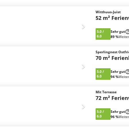
Witthuus-Juist
52 m² Ferie
5.0
/
Sehr gut
6.0
89 %
Weite
Sperlingnest Ostfr
70 m² Ferie
5.0
/
Sehr gut
6.0
94 %
Weite
Mit Terrasse
72 m² Ferie
5.0
/
Sehr gut
6.0
96 %
Weite