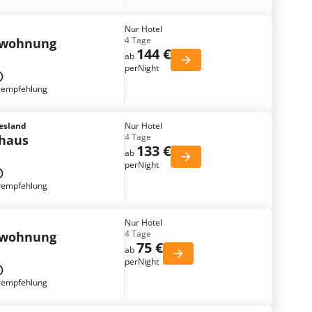
Nur Hotel
4 Tage
nwohnung
144 €
ab
perNight
rempfehlung
iesland
Nur Hotel
4 Tage
nhaus
133 €
ab
perNight
rempfehlung
Nur Hotel
4 Tage
nwohnung
75 €
ab
perNight
rempfehlung