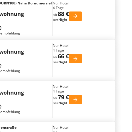
DORN100) Nähe Dornumersiel
Nur Hotel
4 Tage
88 €
nwohnung
ab
perNight
rempfehlung
Nur Hotel
4 Tage
nwohnung
66 €
ab
perNight
rempfehlung
Nur Hotel
4 Tage
nwohnung
79 €
ab
perNight
rempfehlung
olenstraße
Nur Hotel