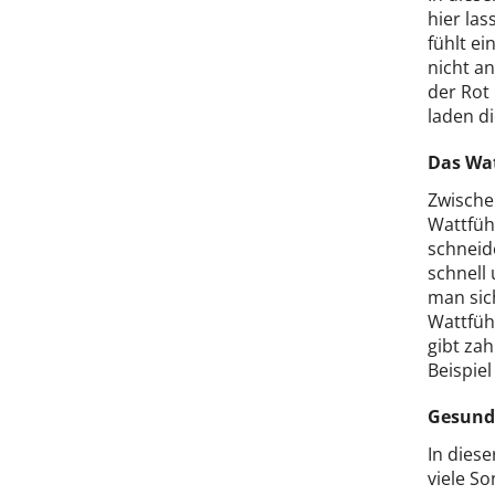
hier la
fühlt e
nicht an
der Rot
laden d
Das Wat
Zwische
Wattfüh
schneid
schnell
man sic
Wattführ
gibt za
Beispiel
Gesunde
In diese
viele So