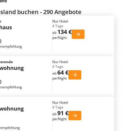
land
sland buchen - 290 Angebote
k
Nur Hotel
4 Tage
nhaus
134 €
ab
perNight
erempfehlung
terende
Nur Hotel
4 Tage
nwohnung
64 €
ab
perNight
erempfehlung
Nur Hotel
4 Tage
nwohnung
91 €
ab
perNight
rempfehlung