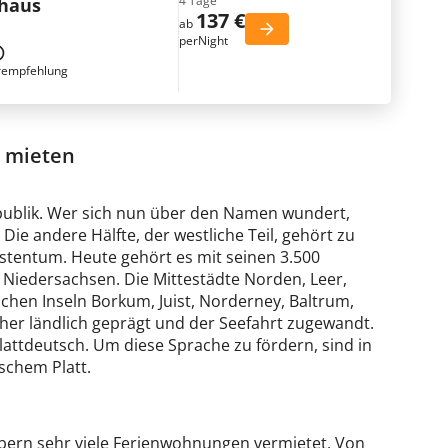
4 Tage
nhaus
137 €
ab
perNight
rempfehlung
d mieten
publik. Wer sich nun über den Namen wundert,
 Die andere Hälfte, der westliche Teil, gehört zu
rstentum. Heute gehört es mit seinen 3.500
iedersachsen. Die Mittestädte Norden, Leer,
chen Inseln Borkum, Juist, Norderney, Baltrum,
er ländlich geprägt und der Seefahrt zugewandt.
lattdeutsch. Um diese Sprache zu fördern, sind in
schem Platt.
bern sehr viele Ferienwohnungen vermietet. Von