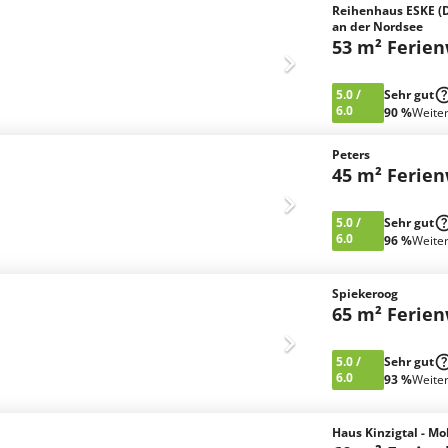
Reihenhaus ESKE (
an der Nordsee
53 m² Ferie
5.0
/
Sehr gut
6.0
90 %
Weite
Peters
45 m² Ferie
5.0
/
Sehr gut
6.0
96 %
Weite
Spiekeroog
65 m² Ferie
5.0
/
Sehr gut
6.0
93 %
Weite
Haus Kinzigtal - M