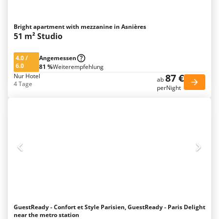
Bright apartment with mezzanine in Asnières
51 m² Studio
4.0
/
Angemessen
6.0
81 %
Weiterempfehlung
87 €
Nur Hotel
ab
4 Tage
perNight
GuestReady - Confort et Style Parisien, GuestReady - Paris Delight
near the metro station