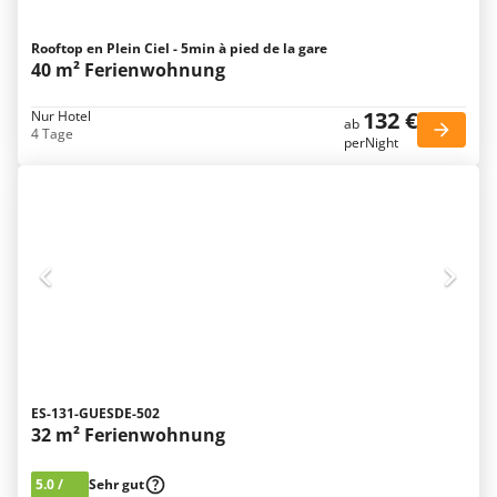
Rooftop en Plein Ciel - 5min à pied de la gare
40 m² Ferienwohnung
132 €
Nur Hotel
ab
4 Tage
perNight
ES-131-GUESDE-502
32 m² Ferienwohnung
5.0
/
Sehr gut