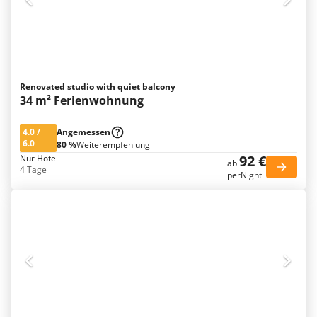
Renovated studio with quiet balcony
34 m² Ferienwohnung
4.0
/
Angemessen
6.0
80 %
Weiterempfehlung
92 €
Nur Hotel
ab
4 Tage
perNight