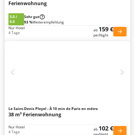
Ferienwohnung
5.0
/
Sehr gut
6.0
93 %
Weiterempfehlung
159 €
Nur Hotel
ab
4 Tage
perNight
Le Saint-Denis Pleyel - À 10 min de Paris en métro
38 m² Ferienwohnung
102 €
Nur Hotel
ab
4 Tage
perNight