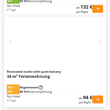
6.0
92 %
Weiterempfehlung
132 €
Nur Hotel
ab
4 Tage
perNight
Renovated studio with quiet balcony
34 m² Ferienwohnung
4.0
/
Angemessen
6.0
80 %
Weiterempfehlung
94 €
Nur Hotel
ab
4 Tage
perNight