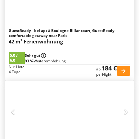
GuestReady - bel apt à Boulogne-Billancourt, GuestReady -
comfortable getaway near Paris
42 m² Ferienwohnung
5.0
/
Sehr gut
6.0
93 %
Weiterempfehlung
184 €
Nur Hotel
ab
4 Tage
perNight