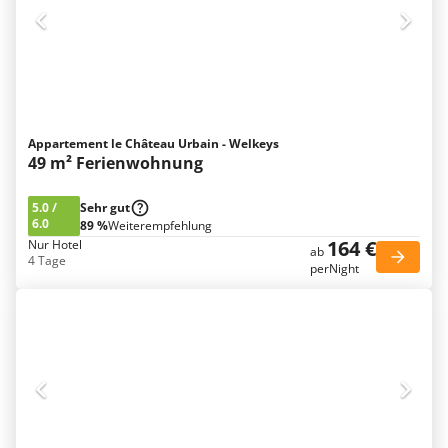
Appartement le Château Urbain - Welkeys
49 m² Ferienwohnung
5.0
/
Sehr gut
6.0
89 %
Weiterempfehlung
164 €
Nur Hotel
ab
4 Tage
perNight