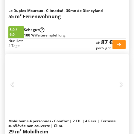
Le Duplex Mouroux - Climatisé - 30mn de Disneyland
55 m² Ferienwohnung
5.0
/
Sehr gut
6.0
100 %
Weiterempfehlung
87 €
Nur Hotel
ab
4 Tage
perNight
Mobilhome 4 personnes - Comfort | 2 Ch. | 4 Pers. | Terrasse
surélévée non couverte | Clim.
29 m² Mobilheim