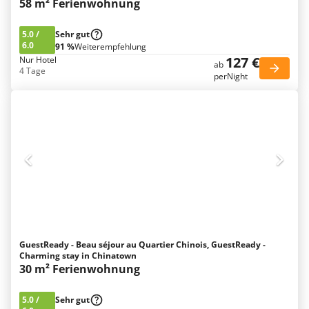
58 m² Ferienwohnung
5.0
/
Sehr gut
6.0
91 %
Weiterempfehlung
127 €
Nur Hotel
ab
4 Tage
perNight
GuestReady - Beau séjour au Quartier Chinois, GuestReady -
Charming stay in Chinatown
30 m² Ferienwohnung
5.0
/
Sehr gut