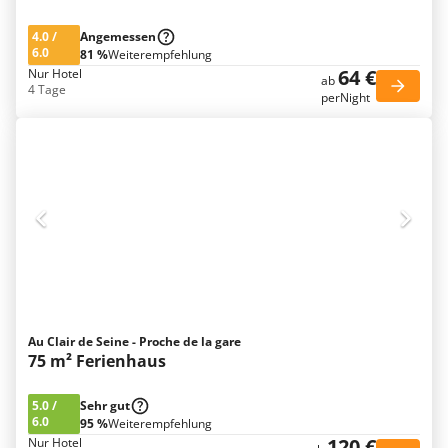
4.0
/
Angemessen
6.0
81 %
Weiterempfehlung
64 €
Nur Hotel
ab
4 Tage
perNight
Au Clair de Seine - Proche de la gare
75 m² Ferienhaus
5.0
/
Sehr gut
6.0
95 %
Weiterempfehlung
120 €
Nur Hotel