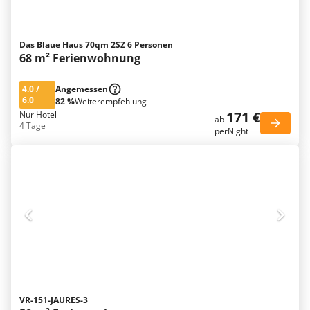
Das Blaue Haus 70qm 2SZ 6 Personen
68 m² Ferienwohnung
4.0
/
Angemessen
6.0
82 %
Weiterempfehlung
171 €
Nur Hotel
ab
4 Tage
perNight
VR-151-JAURES-3