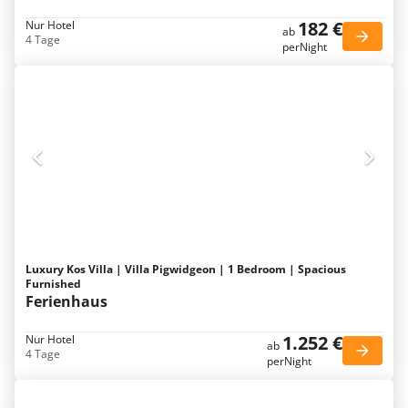
182 €
Nur Hotel
ab
4 Tage
perNight
Luxury Kos Villa | Villa Pigwidgeon | 1 Bedroom | Spacious
Furnished
Ferienhaus
1.252 €
Nur Hotel
ab
4 Tage
perNight