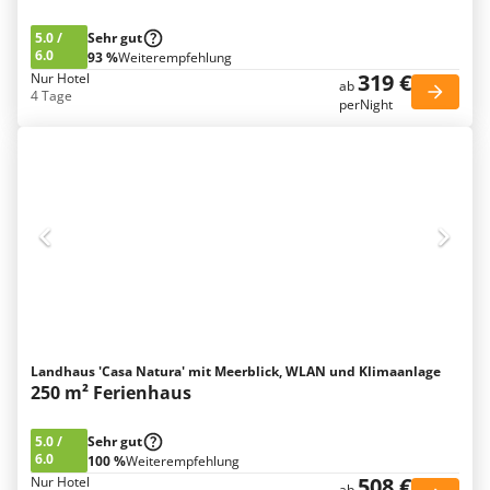
5.0
/
Sehr gut
6.0
93 %
Weiterempfehlung
319 €
Nur Hotel
ab
4 Tage
perNight
Landhaus 'Casa Natura' mit Meerblick, WLAN und Klimaanlage
250 m² Ferienhaus
5.0
/
Sehr gut
6.0
100 %
Weiterempfehlung
508 €
Nur Hotel
ab