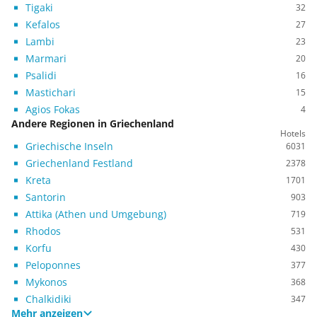
Tigaki
32
Kefalos
27
Lambi
23
Marmari
20
Psalidi
16
Mastichari
15
Agios Fokas
4
Andere Regionen in Griechenland
Hotels
Griechische Inseln
6031
Griechenland Festland
2378
Kreta
1701
Santorin
903
Attika (Athen und Umgebung)
719
Rhodos
531
Korfu
430
Peloponnes
377
Mykonos
368
Chalkidiki
347
Mehr anzeigen