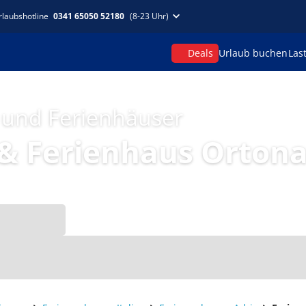
rlaubshotline
0341 65050 52180
(8-23 Uhr)
Deals
Urlaub buchen
Las
 und Ferienhäuser
& Ferienhaus Orton