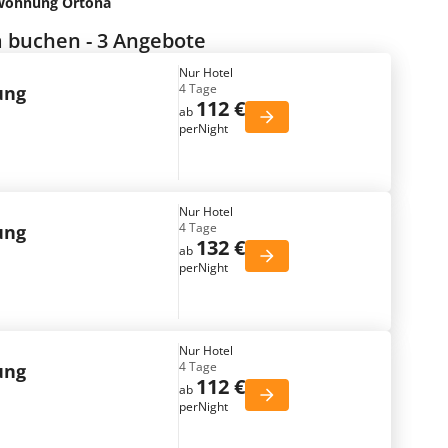
wohnung Ortona
 buchen - 3 Angebote
Nur Hotel
4 Tage
ung
112 €
ab
perNight
Nur Hotel
4 Tage
ung
132 €
ab
perNight
Nur Hotel
4 Tage
ung
112 €
ab
perNight