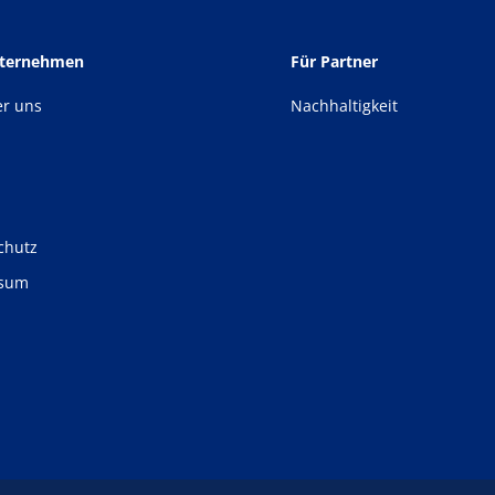
nternehmen
Für Partner
er uns
Nachhaltigkeit
chutz
ssum