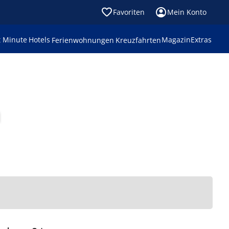
Favoriten
Mein Konto
t Minute
Hotels
Magazin
Extras
Ferienwohnungen
Kreuzfahrten
a