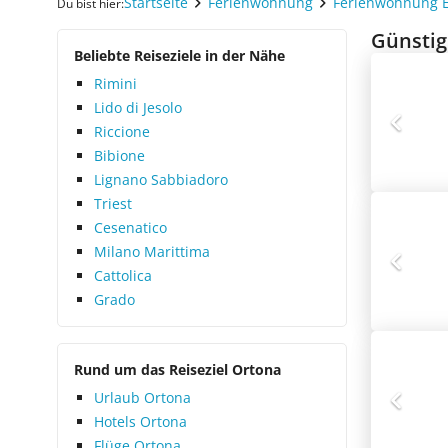
Startseite
Ferienwohnung
Ferienwohnung 
Du bist hier:
Günstig
Beliebte Reiseziele in der Nähe
Rimini
Lido di Jesolo
Riccione
Bibione
Lignano Sabbiadoro
Triest
Cesenatico
Milano Marittima
Cattolica
Grado
Rund um das Reiseziel Ortona
Urlaub Ortona
Hotels Ortona
Flüge Ortona