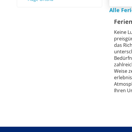
Alle Fe
Ferie
Keine L
preisgü
das Ric
untersch
Bedürfn
zahlrei
Weise z
erlebni
Atmosph
Ihren Ur