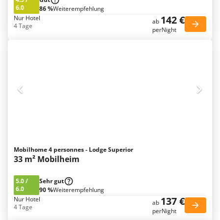
6.0
86 %
Weiterempfehlung
142 €
Nur Hotel
ab
4 Tage
perNight
Mobilhome 4 personnes - Lodge Superior
33 m² Mobilheim
5.0
/
Sehr gut
6.0
90 %
Weiterempfehlung
137 €
Nur Hotel
ab
4 Tage
perNight