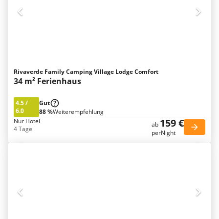
Rivaverde Family Camping Village Lodge Comfort
34 m² Ferienhaus
4.5
/
Gut
6.0
88 %
Weiterempfehlung
159 €
Nur Hotel
ab
4 Tage
perNight