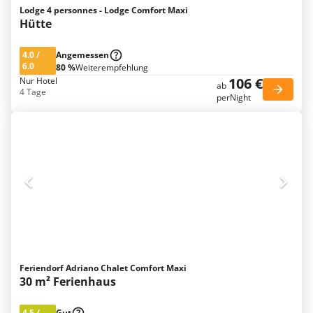
Lodge 4 personnes - Lodge Comfort Maxi
Hütte
4.0
/
Angemessen
6.0
80 %
Weiterempfehlung
106 €
Nur Hotel
ab
4 Tage
perNight
Feriendorf Adriano Chalet Comfort Maxi
30 m² Ferienhaus
4.5
/
Gut