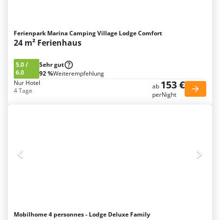
Ferienpark Marina Camping Village Lodge Comfort
24 m² Ferienhaus
5.0
/
Sehr gut
6.0
92 %
Weiterempfehlung
153 €
Nur Hotel
ab
4 Tage
perNight
Mobilhome 4 personnes - Lodge Deluxe Family