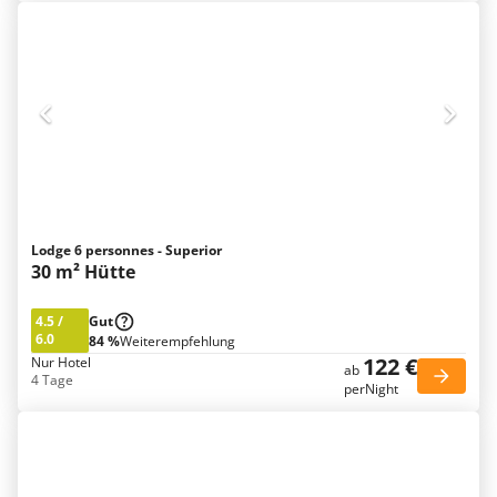
Lodge 6 personnes - Superior
30 m² Hütte
4.5
/
Gut
6.0
84 %
Weiterempfehlung
122 €
Nur Hotel
ab
4 Tage
perNight