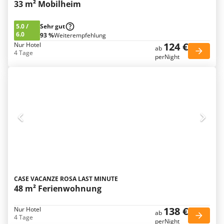
33 m² Mobilheim
5.0
/
Sehr gut
6.0
93 %
Weiterempfehlung
124 €
Nur Hotel
ab
4 Tage
perNight
CASE VACANZE ROSA LAST MINUTE
48 m² Ferienwohnung
138 €
Nur Hotel
ab
4 Tage
perNight