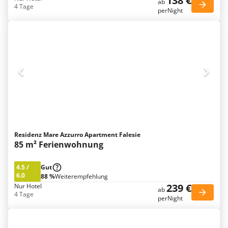
138 €
ab
4 Tage
perNight
Residenz Mare Azzurro Apartment Falesie
85 m² Ferienwohnung
4.5
/
Gut
6.0
88 %
Weiterempfehlung
239 €
Nur Hotel
ab
4 Tage
perNight