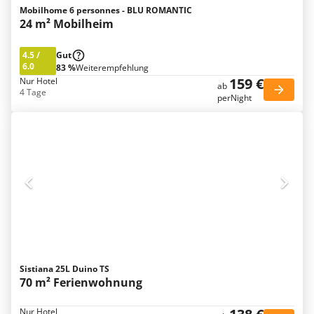
Mobilhome 6 personnes - BLU ROMANTIC
24 m² Mobilheim
4.5
/
Gut
6.0
83 %
Weiterempfehlung
159 €
Nur Hotel
ab
4 Tage
perNight
Sistiana 25L Duino TS
70 m² Ferienwohnung
Nur Hotel