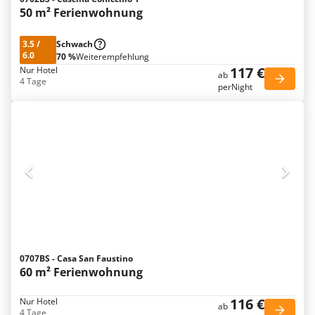
50 m² Ferienwohnung
3.5
/
Schwach
6.0
70 %
Weiterempfehlung
117 €
Nur Hotel
ab
4 Tage
perNight
0707BS - Casa San Faustino
60 m² Ferienwohnung
116 €
Nur Hotel
ab
4 Tage