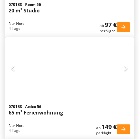
0701BS - Room 56
20 m² Studio
97 €
Nur Hotel
ab
4 Tage
perNight
0701BS - Attico 56
65 m² Ferienwohnung
149 €
Nur Hotel
ab
4 Tage
perNight