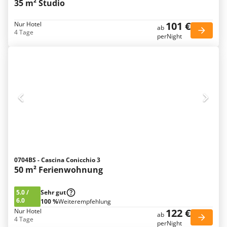
35 m² Studio
101 €
Nur Hotel
ab
4 Tage
perNight
0704BS - Cascina Conicchio 3
50 m² Ferienwohnung
5.0
/
Sehr gut
6.0
100 %
Weiterempfehlung
122 €
Nur Hotel
ab
4 Tage
perNight