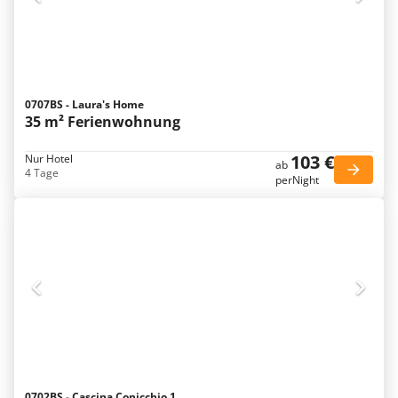
0707BS - Laura's Home
35 m² Ferienwohnung
103 €
Nur Hotel
ab
4 Tage
perNight
0702BS - Cascina Conicchio 1