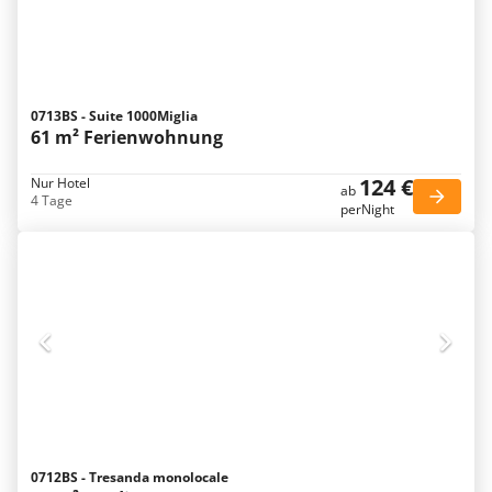
0713BS - Suite 1000Miglia
61 m² Ferienwohnung
124 €
Nur Hotel
ab
4 Tage
perNight
0712BS - Tresanda monolocale