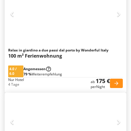
Relax in giardino a due passi dal porto by Wonderful Italy
100 m² Ferienwohnung
4.0
/
Angemessen
6.0
79 %
Weiterempfehlung
175 €
Nur Hotel
ab
4 Tage
perNight