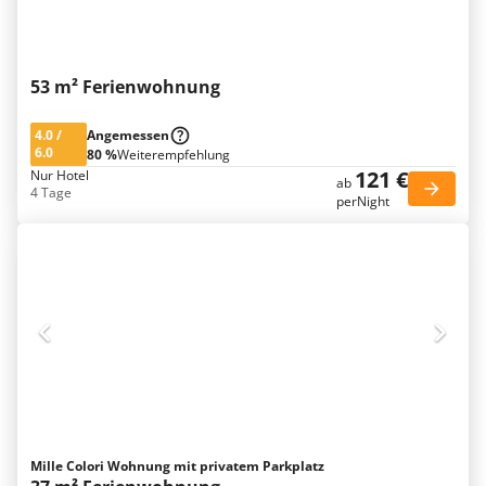
53 m² Ferienwohnung
4.0
/
Angemessen
6.0
80 %
Weiterempfehlung
121 €
Nur Hotel
ab
4 Tage
perNight
Mille Colori Wohnung mit privatem Parkplatz