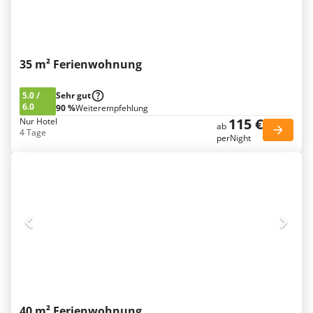
35 m² Ferienwohnung
5.0
/
Sehr gut
6.0
90 %
Weiterempfehlung
115 €
Nur Hotel
ab
4 Tage
perNight
40 m² Ferienwohnung