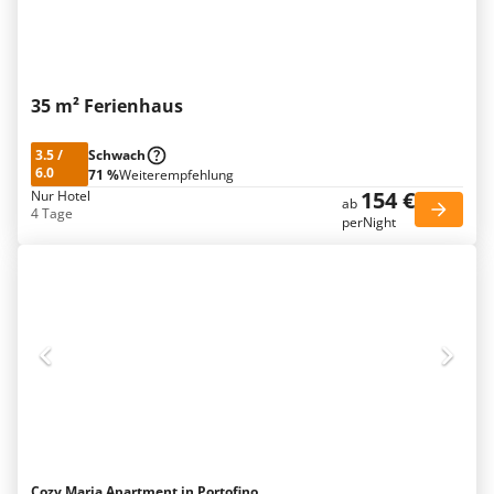
35 m² Ferienhaus
3.5
/
Schwach
6.0
71 %
Weiterempfehlung
154 €
Nur Hotel
ab
4 Tage
perNight
Cozy Maria Apartment in Portofino