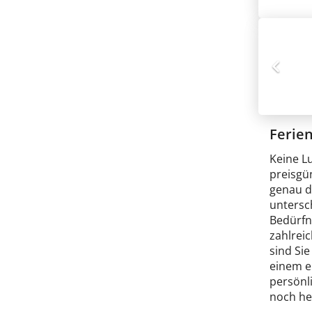
Ferie
Keine L
preisgü
genau d
untersch
Bedürfn
zahlrei
sind Sie
einem e
persönl
noch heu