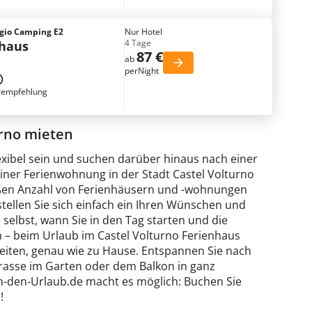
ggio Camping E2
Nur Hotel
4 Tage
nhaus
87 €
ab
perNight
rempfehlung
rno mieten
exibel sein und suchen darüber hinaus nach einer
iner Ferienwohnung in der Stadt Castel Volturno
großen Anzahl von Ferienhäusern und -wohnungen
stellen Sie sich einfach ein Ihren Wünschen und
elbst, wann Sie in den Tag starten und die
 – beim Urlaub im Castel Volturno Ferienhaus
iheiten, genau wie zu Hause. Entspannen Sie nach
rrasse im Garten oder dem Balkon in ganz
n-den-Urlaub.de macht es möglich: Buchen Sie
!