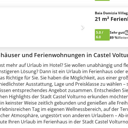
Baia Domizia Villa
21 m² Ferie
5.0
/
Sehr gut
6.0
89 %
Weite
nhäuser und Ferienwohnungen in Castel Voltu
ust mehr auf Urlaub im Hotel? Sie wollen unabhängig und fl
nstigeren Lösung? Dann ist ein Urlaub im Ferienhaus oder e
as Richtige für Sie. Sie haben die Möglichkeit, aus einer 
iedlichster Ausstattung, Lage und Preisklasse zu wählen – 
issen entsprechendes Angebot zusammen. Entscheiden Sie s
chen Highlights der Stadt Castel Volturno erkunden möchten
 in keinster Weise zeitlich gebunden und genießen alle Fre
rlebnisreichen Tag im eigenen Wellnessbereich, auf der Te
icher Atmosphäre, ungestört von anderen Urlaubern – Ab-i
te Ihren Urlaub im Ferienhaus in der Stadt Castel Volturno