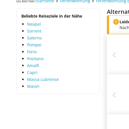
Startseite
Ferienwohnung
Ferienwohnung 
Du bist hier:
Alterna
Beliebte Reiseziele in der Nähe
Leid
Neapel
Nach
Sorrent
Salerno
Pompei
Forio
Positano
Amalfi
Capri
Massa Lubrense
Maiori