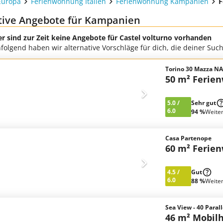
Europa
Ferienwohnung Italien
Ferienwohnung Kampanien
F
tive Angebote für Kampanien
er sind zur Zeit keine Angebote für Castel volturno vorhanden
folgend haben wir alternative Vorschläge für dich, die deiner Su
Torino 30 Mazza N
50 m² Ferie
5.0
/
Sehr gut
6.0
94 %
Weite
Casa Partenope
60 m² Ferie
4.5
/
Gut
6.0
88 %
Weite
Sea View - 40 Parall
46 m² Mobil