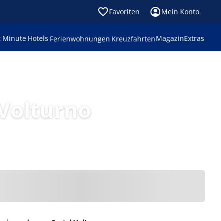
Favoriten
Mein Konto
t Minute
Hotels
Magazin
Extras
Ferienwohnungen
Kreuzfahrten
Volturno