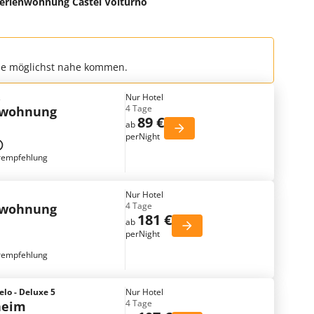
erienwohnung Castel Volturno
che möglichst nahe kommen.
A
Nur Hotel
4 Tage
nwohnung
89 €
ab
perNight
rempfehlung
Nur Hotel
4 Tage
nwohnung
181 €
ab
perNight
rempfehlung
elo - Deluxe 5
Nur Hotel
4 Tage
heim