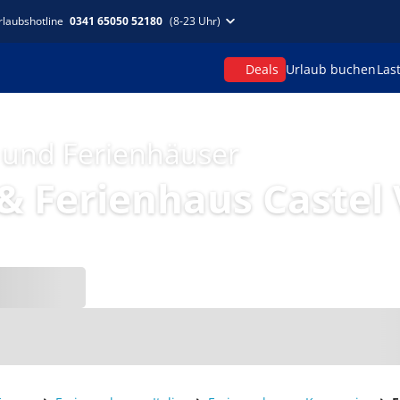
rlaubshotline
0341 65050 52180
(8-23 Uhr)
Deals
Urlaub buchen
Las
 und Ferienhäuser
 Ferienhaus Castel 