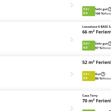
5.0
/
Sehr gut
6.0
100 %
Weit
Lanzalone 6 BASE 
66 m² Ferie
5.0
/
Sehr gut
6.0
97 %
Weite
52 m² Ferie
4.5
/
Gut
6.0
86 %
Weite
Casa Terry
70 m² Ferie