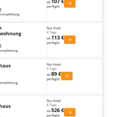
107 €
ab
perNight
erempfehlung
SA
Nur Hotel
4 Tage
nwohnung
113 €
ab
perNight
rempfehlung
Nur Hotel
nhaus
4 Tage
89 €
ab
perNight
rempfehlung
Nur Hotel
4 Tage
nhaus
526 €
ab
perNight