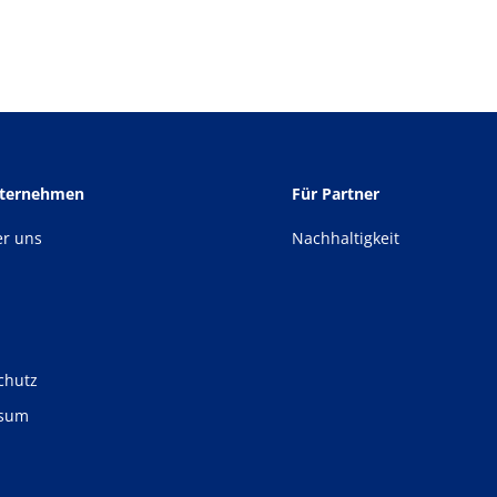
nternehmen
Für Partner
er uns
Nachhaltigkeit
chutz
ssum