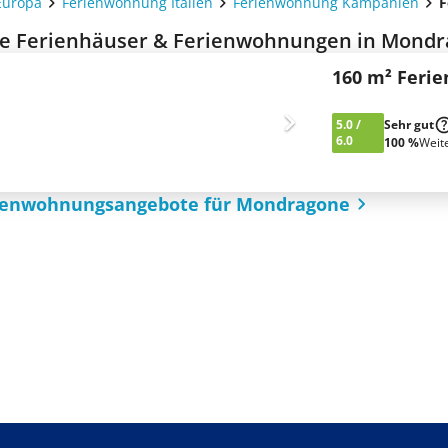
Europa
Ferienwohnung Italien
Ferienwohnung Kampanien
F
e Ferienhäuser & Ferienwohnungen in Mondr
160 m² Feri
5.0
/
Sehr gut
6.0
100 %
Weit
rienwohnungsangebote für Mondragone