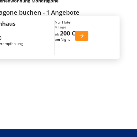
erienwohnung Mondragone
agone buchen - 1 Angebote
Nur Hotel
enhaus
4 Tage
200 €
ab
perNight
erempfehlung