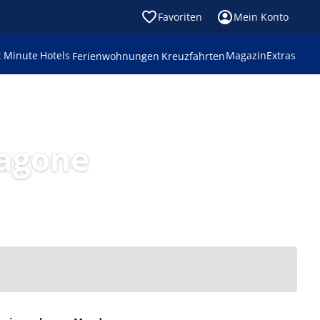
Favoriten
Mein Konto
t Minute
Hotels
Magazin
Extras
Ferienwohnungen
Kreuzfahrten
agone