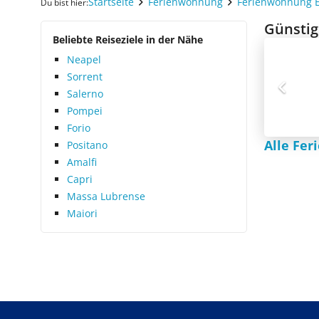
Startseite
Ferienwohnung
Ferienwohnung 
Du bist hier:
Günstig
Beliebte Reiseziele in der Nähe
Neapel
Sorrent
Salerno
Pompei
Forio
Alle Fe
Positano
Amalfi
Capri
Massa Lubrense
Maiori