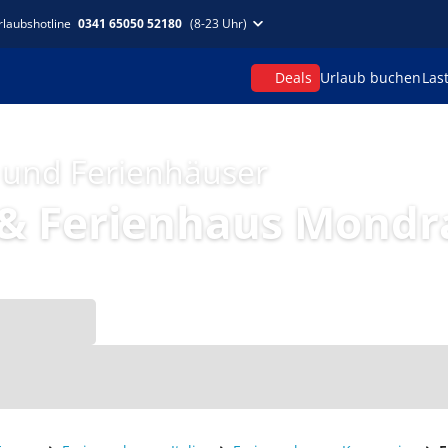
rlaubshotline
0341 65050 52180
(8-23 Uhr)
Deals
Urlaub buchen
Las
 und Ferienhäuser
& Ferienhaus Mondr