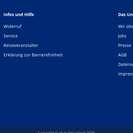
Infos und Hilfe
Das U
Widerruf
Wir üb
Service
Jobs
Reiseveranstalter
Presse
Erklärung zur Barrierefreiheit
AGB
Datens
Impre
Copyright © ab in den urlaub 2026