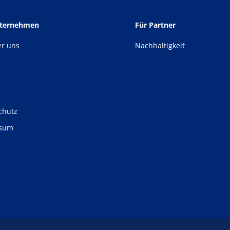
nternehmen
Für Partner
er uns
Nachhaltigkeit
chutz
ssum