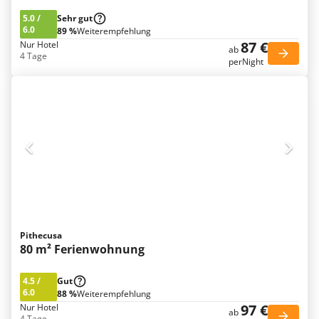
5.0
/
Sehr gut
6.0
89 %
Weiterempfehlung
87 €
Nur Hotel
ab
4 Tage
perNight
Pithecusa
80 m² Ferienwohnung
4.5
/
Gut
6.0
88 %
Weiterempfehlung
97 €
Nur Hotel
ab
4 Tage