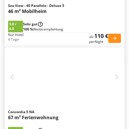
Sea View - 40 Parallelo - Deluxe 5
46 m² Mobilheim
5.0
/
Sehr gut
6.0
100 %
Weiterempfehlung
110 €
Nur Hotel
ab
4 Tage
perNight
Concordia 5 NA
67 m² Ferienwohnung