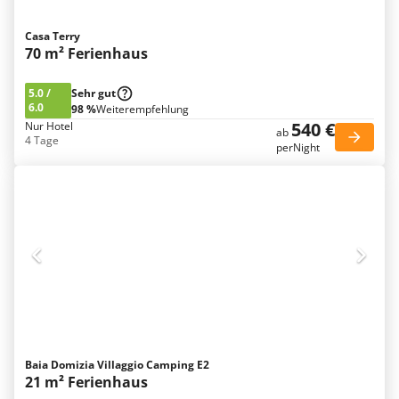
Casa Terry
70 m² Ferienhaus
5.0
/
Sehr gut
6.0
98 %
Weiterempfehlung
540 €
Nur Hotel
ab
4 Tage
perNight
Baia Domizia Villaggio Camping E2
21 m² Ferienhaus