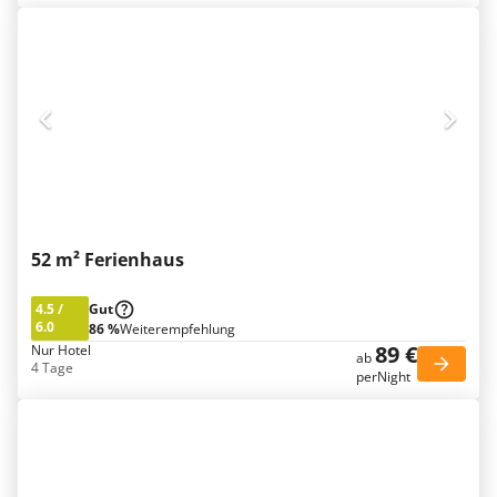
52 m² Ferienhaus
4.5
/
Gut
6.0
86 %
Weiterempfehlung
89 €
Nur Hotel
ab
4 Tage
perNight