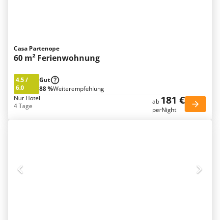
Casa Partenope
60 m² Ferienwohnung
4.5
/
Gut
6.0
88 %
Weiterempfehlung
181 €
Nur Hotel
ab
4 Tage
perNight