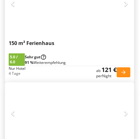
150 m² Ferienhaus
5.0
/
Sehr gut
6.0
91 %
Weiterempfehlung
121 €
Nur Hotel
ab
4 Tage
perNight