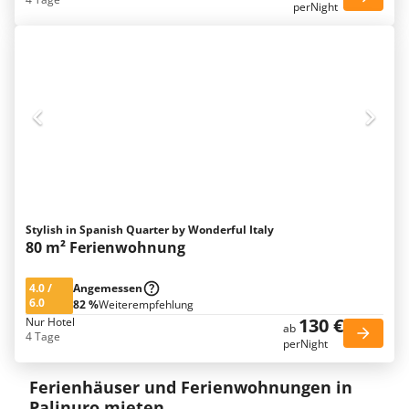
perNight
Stylish in Spanish Quarter by Wonderful Italy
80 m² Ferienwohnung
4.0
/
Angemessen
6.0
82 %
Weiterempfehlung
130 €
Nur Hotel
ab
4 Tage
perNight
Ferienhäuser und Ferienwohnungen in
Palinuro mieten