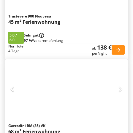
Trastevere 900 Nouveau
45 m² Ferienwohnung
5.0
/
Sehr gut
6.0
97 %
Weiterempfehlung
138 €
Nur Hotel
ab
4 Tage
perNight
Gozzadini RM (35) VK
68 m² Ferienwohnung