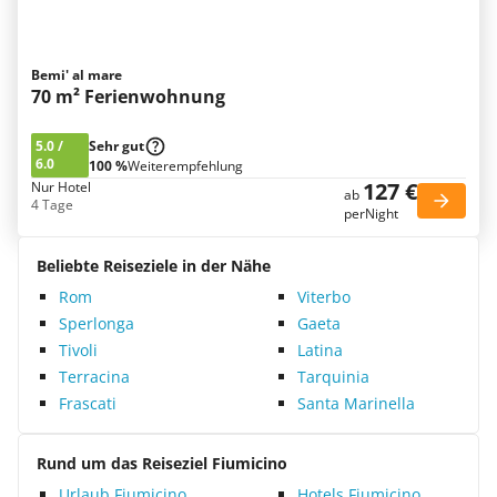
Bemi' al mare
70 m² Ferienwohnung
5.0
/
Sehr gut
6.0
100 %
Weiterempfehlung
127 €
Nur Hotel
ab
4 Tage
perNight
Beliebte Reiseziele in der Nähe
Rom
Viterbo
Sperlonga
Gaeta
Tivoli
Latina
Terracina
Tarquinia
Frascati
Santa Marinella
Rund um das Reiseziel Fiumicino
Urlaub Fiumicino
Hotels Fiumicino