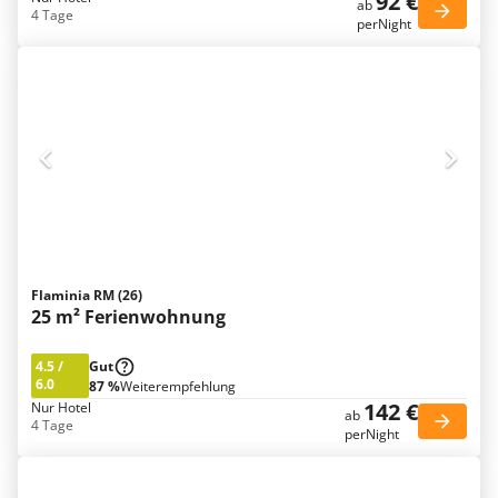
92 €
ab
4 Tage
perNight
Flaminia RM (26)
25 m² Ferienwohnung
4.5
/
Gut
6.0
87 %
Weiterempfehlung
142 €
Nur Hotel
ab
4 Tage
perNight