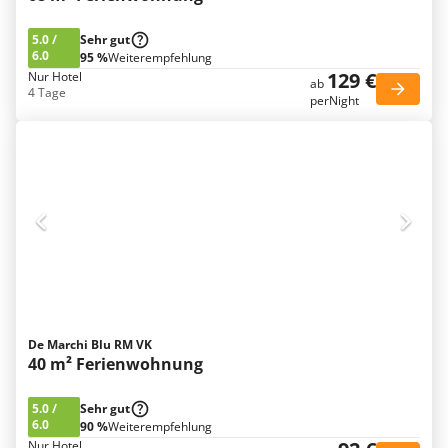
5.0
/
Sehr gut
6.0
95 %
Weiterempfehlung
129 €
Nur Hotel
ab
4 Tage
perNight
De Marchi Blu RM VK
40 m² Ferienwohnung
5.0
/
Sehr gut
6.0
90 %
Weiterempfehlung
Nur Hotel