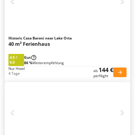
Historic Casa Baroni near Lake Orta
40 m² Ferienhaus
4.5
/
Gut
6.0
86 %
Weiterempfehlung
144 €
Nur Hotel
ab
4 Tage
perNight