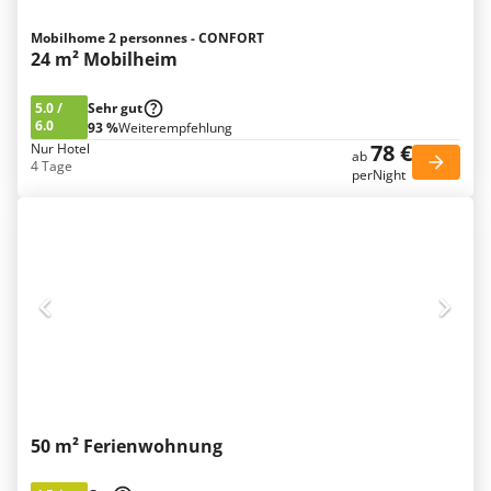
Mobilhome 2 personnes - CONFORT
24 m² Mobilheim
5.0
/
Sehr gut
6.0
93 %
Weiterempfehlung
78 €
Nur Hotel
ab
4 Tage
perNight
50 m² Ferienwohnung