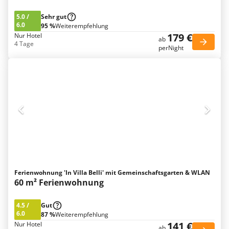
5.0
/
Sehr gut
6.0
95 %
Weiterempfehlung
179 €
Nur Hotel
ab
4 Tage
perNight
Ferienwohnung 'In Villa Belli' mit Gemeinschaftsgarten & WLAN
60 m² Ferienwohnung
4.5
/
Gut
6.0
87 %
Weiterempfehlung
141 €
Nur Hotel
ab