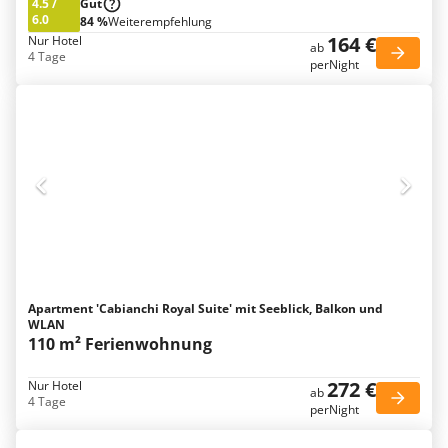
4.5
/
Gut
6.0
84 %
Weiterempfehlung
164 €
Nur Hotel
ab
4 Tage
perNight
Apartment 'Cabianchi Royal Suite' mit Seeblick, Balkon und
WLAN
110 m² Ferienwohnung
272 €
Nur Hotel
ab
4 Tage
perNight