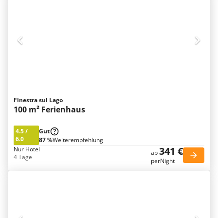
Finestra sul Lago
100 m² Ferienhaus
4.5
/
Gut
6.0
87 %
Weiterempfehlung
341 €
Nur Hotel
ab
4 Tage
perNight