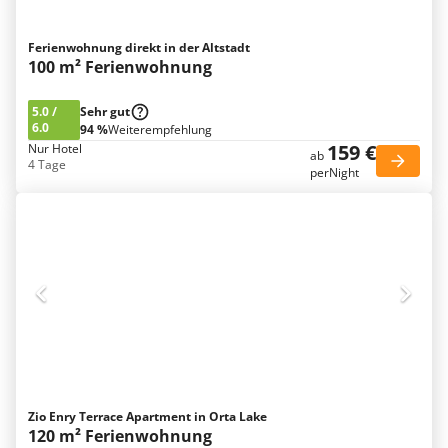
Ferienwohnung direkt in der Altstadt
100 m² Ferienwohnung
5.0
/
Sehr gut
6.0
94 %
Weiterempfehlung
159 €
Nur Hotel
ab
4 Tage
perNight
Zio Enry Terrace Apartment in Orta Lake
120 m² Ferienwohnung