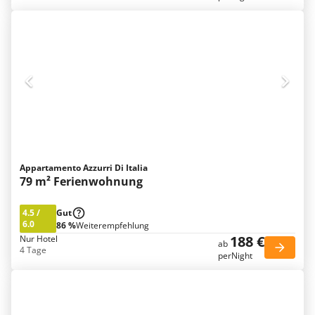
Appartamento Azzurri Di Italia
79 m² Ferienwohnung
4.5
/
Gut
6.0
86 %
Weiterempfehlung
188 €
Nur Hotel
ab
4 Tage
perNight