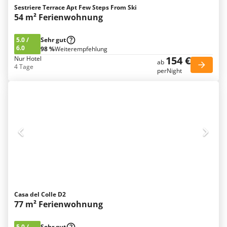
Sestriere Terrace Apt Few Steps From Ski
54 m² Ferienwohnung
5.0
/
Sehr gut
6.0
98 %
Weiterempfehlung
154 €
Nur Hotel
ab
4 Tage
perNight
Casa del Colle D2
77 m² Ferienwohnung
5.0
/
Sehr gut