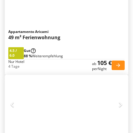
Appartamento Aricami
49 m² Ferienwohnung
4.5
/
Gut
6.0
88 %
Weiterempfehlung
105 €
Nur Hotel
ab
4 Tage
perNight