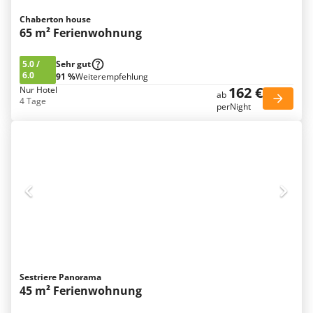
Chaberton house
65 m² Ferienwohnung
5.0
/
Sehr gut
6.0
91 %
Weiterempfehlung
162 €
Nur Hotel
ab
4 Tage
perNight
Sestriere Panorama
45 m² Ferienwohnung