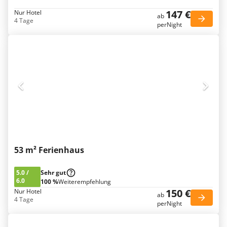
147 €
Nur Hotel
ab
4 Tage
perNight
53 m² Ferienhaus
5.0
/
Sehr gut
6.0
100 %
Weiterempfehlung
150 €
Nur Hotel
ab
4 Tage
perNight