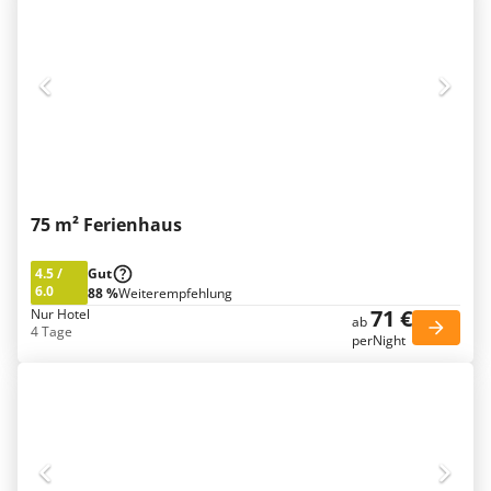
75 m² Ferienhaus
4.5
/
Gut
6.0
88 %
Weiterempfehlung
71 €
Nur Hotel
ab
4 Tage
perNight