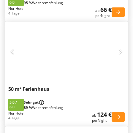
6.0
95 %
Weiterempfehlung
66 €
Nur Hotel
ab
4 Tage
perNight
50 m² Ferienhaus
5.0
/
Sehr gut
6.0
89 %
Weiterempfehlung
124 €
Nur Hotel
ab
4 Tage
perNight