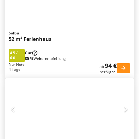
Solbu
52 m² Ferienhaus
4.5
/
Gut
6.0
85 %
Weiterempfehlung
94 €
Nur Hotel
ab
4 Tage
perNight