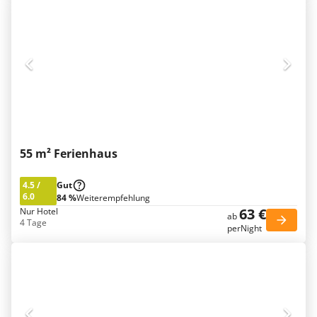
55 m² Ferienhaus
4.5
/
Gut
6.0
84 %
Weiterempfehlung
63 €
Nur Hotel
ab
4 Tage
perNight