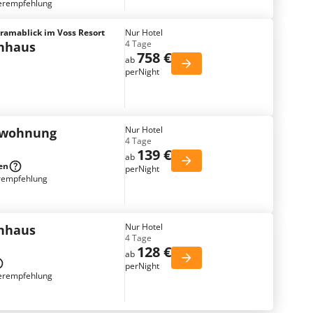
erempfehlung
ramablick im Voss Resort
Nur Hotel
4 Tage
enhaus
758 €
ab
perNight
Nur Hotel
nwohnung
4 Tage
139 €
ab
en
perNight
rempfehlung
Nur Hotel
enhaus
4 Tage
128 €
ab
perNight
erempfehlung