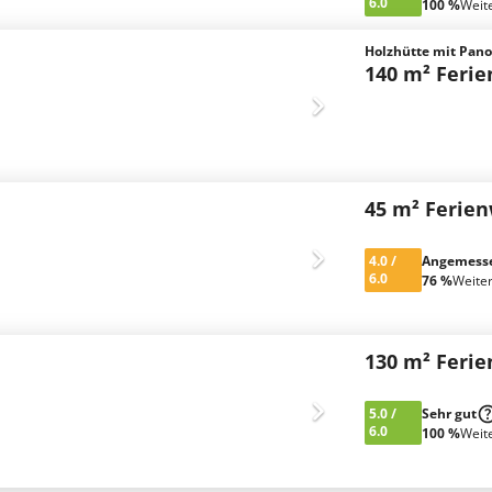
6.0
100 %
Weit
Holzhütte mit Pano
140 m² Feri
45 m² Ferie
4.0
/
Angemess
6.0
76 %
Weite
130 m² Feri
5.0
/
Sehr gut
6.0
100 %
Weit