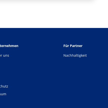
nternehmen
Für Partner
er uns
Nachhaltigkeit
chutz
ssum