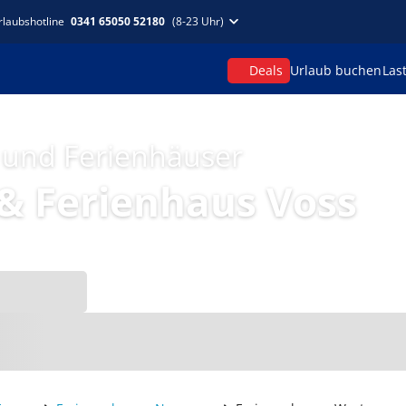
rlaubshotline
0341 65050 52180
(8-23 Uhr)
Deals
Urlaub buchen
Las
 und Ferienhäuser
& Ferienhaus Voss