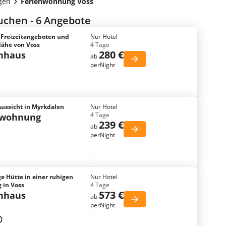
gen
Ferienwohnung Voss
uchen - 6 Angebote
 Freizeitangeboten und
Nur Hotel
 Nähe von Voss
4 Tage
280 €
enhaus
ab
perNight
ussicht in Myrkdalen
Nur Hotel
4 Tage
nwohnung
239 €
ab
perNight
e Hütte in einer ruhigen
Nur Hotel
 in Voss
4 Tage
573 €
enhaus
ab
perNight