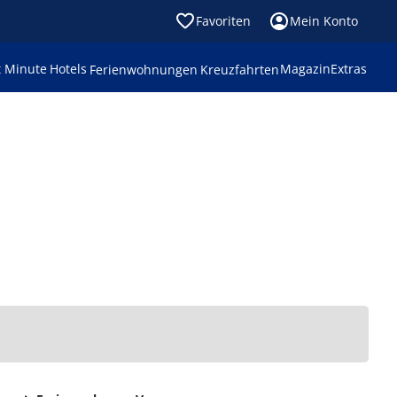
Favoriten
Mein Konto
t Minute
Hotels
Magazin
Extras
Ferienwohnungen
Kreuzfahrten