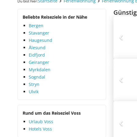
Startseite
Ferienwohnung
Ferienwohnung 
Du bist hier:
Günstig
Beliebte Reiseziele in der Nähe
Bergen
Stavanger
Haugesund
Ålesund
Eidfjord
Geiranger
Myrkdalen
Sogndal
Stryn
Ulvik
Rund um das Reiseziel Voss
Urlaub Voss
Hotels Voss