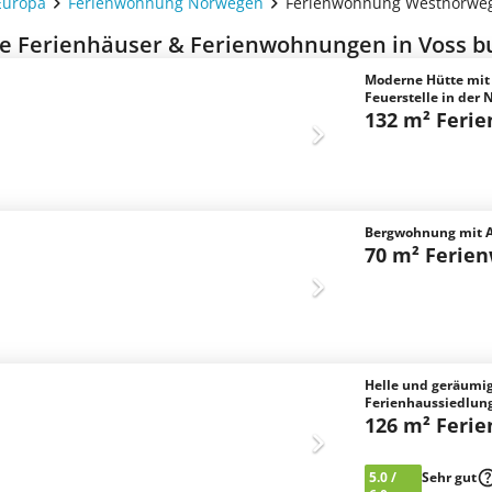
Europa
Ferienwohnung Norwegen
Ferienwohnung Westnorwe
e Ferienhäuser & Ferienwohnungen in Voss b
Moderne Hütte mit
Feuerstelle in der
132 m² Feri
Bergwohnung mit A
70 m² Ferie
Helle und geräumig
Ferienhaussiedlung
126 m² Feri
5.0
/
Sehr gut