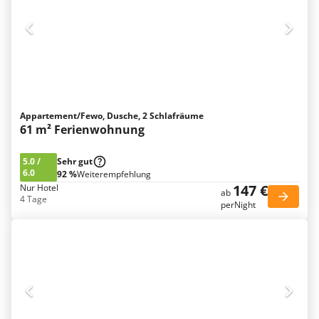
Appartement/Fewo, Dusche, 2 Schlafräume
61 m² Ferienwohnung
5.0
/
Sehr gut
6.0
92 %
Weiterempfehlung
147 €
Nur Hotel
ab
4 Tage
perNight