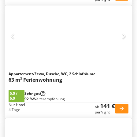
Appartement/Fewo, Dusche, WC, 2 Schlafräume
63 m² Ferienwohnung
5.0
/
Sehr gut
6.0
92 %
Weiterempfehlung
141 €
Nur Hotel
ab
4 Tage
perNight