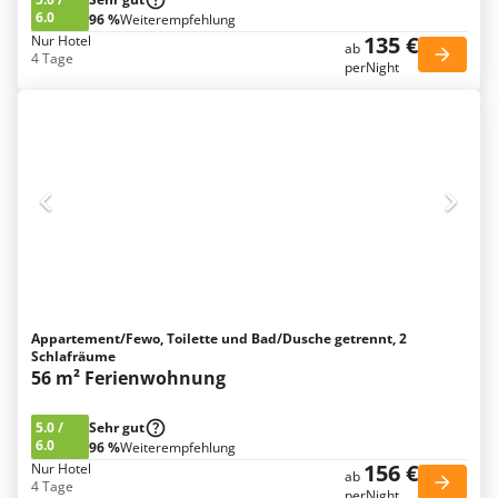
6.0
96 %
Weiterempfehlung
135 €
Nur Hotel
ab
4 Tage
perNight
Appartement/Fewo, Toilette und Bad/Dusche getrennt, 2
Schlafräume
56 m² Ferienwohnung
5.0
/
Sehr gut
6.0
96 %
Weiterempfehlung
156 €
Nur Hotel
ab
4 Tage
perNight