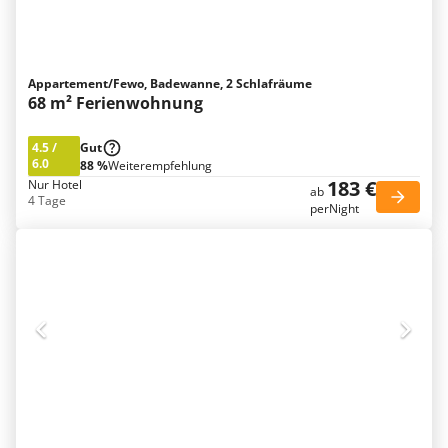
Appartement/Fewo, Badewanne, 2 Schlafräume
68 m² Ferienwohnung
4.5
/
Gut
6.0
88 %
Weiterempfehlung
183 €
Nur Hotel
ab
4 Tage
perNight