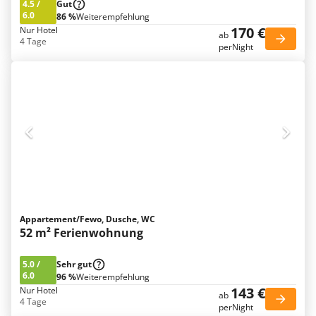
4.5
/
Gut
6.0
86 %
Weiterempfehlung
170 €
Nur Hotel
ab
4 Tage
perNight
Appartement/Fewo, Dusche, WC
52 m² Ferienwohnung
5.0
/
Sehr gut
6.0
96 %
Weiterempfehlung
143 €
Nur Hotel
ab
4 Tage
perNight