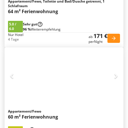
Appartement/Fewo, Toilette und Bad/Dusche getrennt, 1
Schlafraum
64 m² Ferienwohnung
5.0
/
Sehr gut
6.0
96 %
Weiterempfehlung
171 €
Nur Hotel
ab
4 Tage
perNight
Appartement/Fewo
60 m² Ferienwohnung