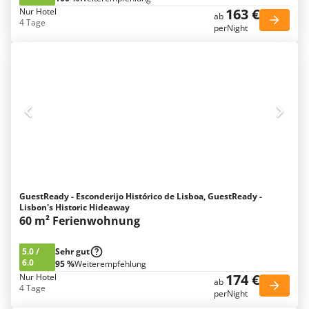
163 €
Nur Hotel
ab
4 Tage
perNight
GuestReady - Esconderijo Histórico de Lisboa, GuestReady -
Lisbon's Historic Hideaway
60 m² Ferienwohnung
5.0
/
Sehr gut
6.0
95 %
Weiterempfehlung
174 €
Nur Hotel
ab
4 Tage
perNight