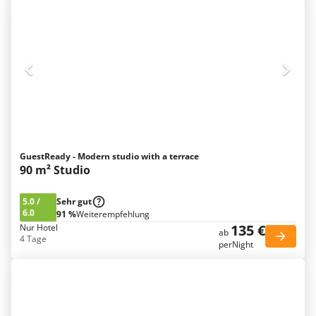
GuestReady - Modern studio with a terrace
90 m² Studio
5.0
/
Sehr gut
6.0
91 %
Weiterempfehlung
135 €
Nur Hotel
ab
4 Tage
perNight