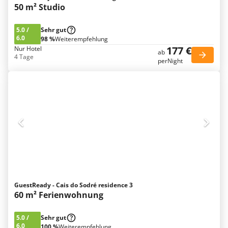
50 m² Studio
5.0
/
Sehr gut
6.0
98 %
Weiterempfehlung
177 €
Nur Hotel
ab
4 Tage
perNight
GuestReady - Cais do Sodré residence 3
60 m² Ferienwohnung
5.0
/
Sehr gut
6.0
100 %
Weiterempfehlung