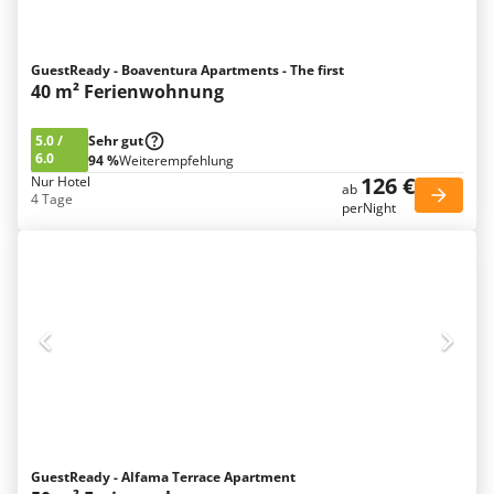
GuestReady - Boaventura Apartments - The first
40 m² Ferienwohnung
5.0
/
Sehr gut
6.0
94 %
Weiterempfehlung
126 €
Nur Hotel
ab
4 Tage
perNight
GuestReady - Alfama Terrace Apartment