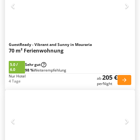
GuestReady - Vibrant and Sunny in Mouraria
70 m² Ferienwohnung
5.0
/
Sehr gut
6.0
98 %
Weiterempfehlung
205 €
Nur Hotel
ab
4 Tage
perNight