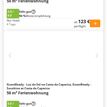
50 m² Ferienwohnung
5.0
/
Sehr gut
6.0
94 %
Weiterempfehlung
123 €
Nur Hotel
ab
4 Tage
perNight
GuestReady - Luz do Sol na Costa da Caparica, GuestReady -
Sunshine at Costa da Caparica
50 m² Ferienwohnung
5.0
/
Sehr gut