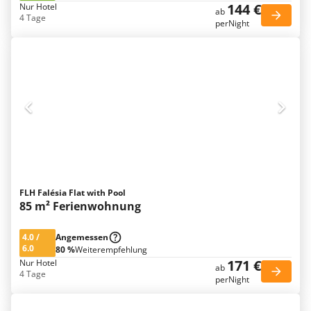
144 €
Nur Hotel
ab
4 Tage
perNight
FLH Falésia Flat with Pool
85 m² Ferienwohnung
4.0
/
Angemessen
6.0
80 %
Weiterempfehlung
171 €
Nur Hotel
ab
4 Tage
perNight