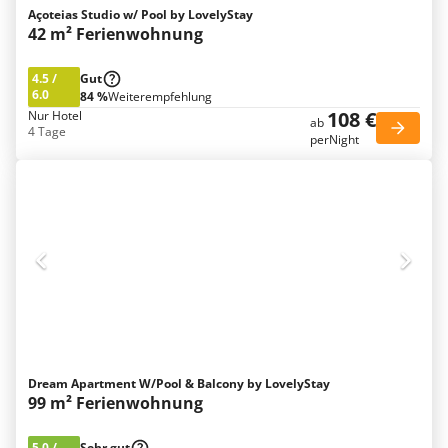
Açoteias Studio w/ Pool by LovelyStay
42 m² Ferienwohnung
4.5
/
Gut
6.0
84 %
Weiterempfehlung
108 €
Nur Hotel
ab
4 Tage
perNight
Dream Apartment W/Pool & Balcony by LovelyStay
99 m² Ferienwohnung
5.0
/
Sehr gut