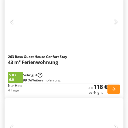
263 Rosa Guest House Confort Stay
43 m² Ferienwohnung
5.0
/
Sehr gut
6.0
99 %
Weiterempfehlung
118 €
Nur Hotel
ab
4 Tage
perNight