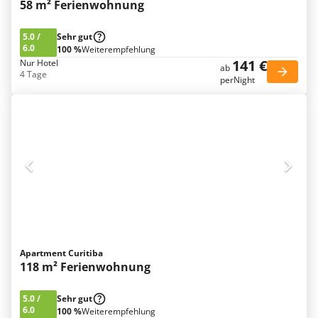
58 m² Ferienwohnung
5.0
/
Sehr gut
6.0
100 %
Weiterempfehlung
141 €
Nur Hotel
ab
4 Tage
perNight
Apartment Curitiba
118 m² Ferienwohnung
5.0
/
Sehr gut
6.0
100 %
Weiterempfehlung