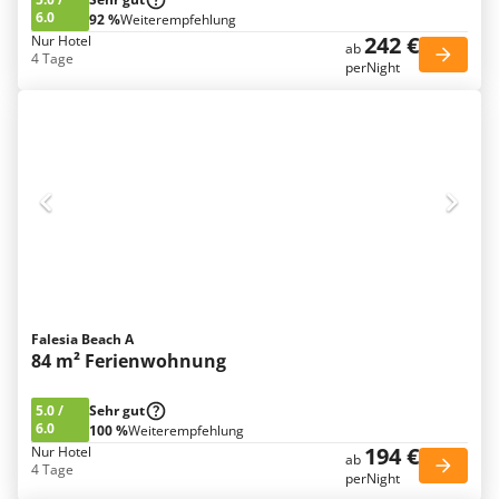
6.0
92 %
Weiterempfehlung
242 €
Nur Hotel
ab
4 Tage
perNight
Falesia Beach A
84 m² Ferienwohnung
5.0
/
Sehr gut
6.0
100 %
Weiterempfehlung
194 €
Nur Hotel
ab
4 Tage
perNight