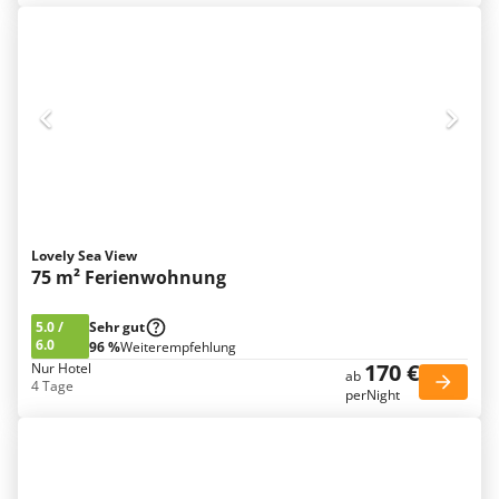
Lovely Sea View
75 m² Ferienwohnung
5.0
/
Sehr gut
6.0
96 %
Weiterempfehlung
170 €
Nur Hotel
ab
4 Tage
perNight