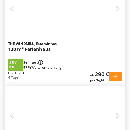
THE WINDMILL, Estorninhos
120 m² Ferienhaus
5.0
/
Sehr gut
6.0
97 %
Weiterempfehlung
290 €
Nur Hotel
ab
4 Tage
perNight