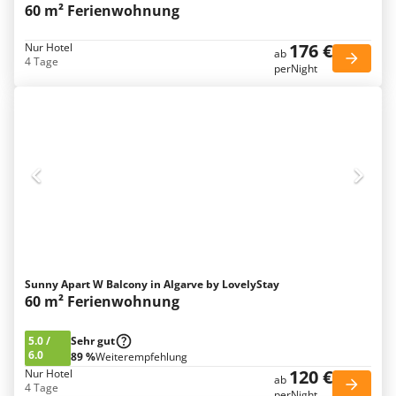
60 m² Ferienwohnung
176 €
Nur Hotel
ab
4 Tage
perNight
Sunny Apart W Balcony in Algarve by LovelyStay
60 m² Ferienwohnung
5.0
/
Sehr gut
6.0
89 %
Weiterempfehlung
120 €
Nur Hotel
ab
4 Tage
perNight