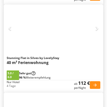
Stunning Flat in Silves by LovelyStay
40 m² Ferienwohnung
5.0
/
Sehr gut
6.0
96 %
Weiterempfehlung
112 €
Nur Hotel
ab
4 Tage
perNight