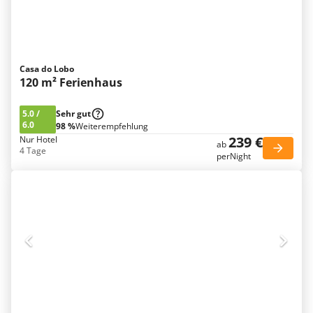
Casa do Lobo
120 m² Ferienhaus
5.0
/
Sehr gut
6.0
98 %
Weiterempfehlung
239 €
Nur Hotel
ab
4 Tage
perNight