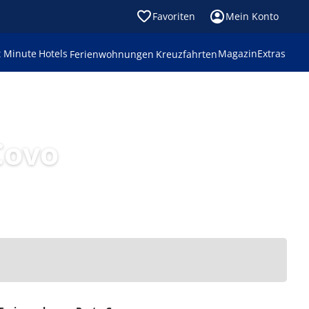
Favoriten
Mein Konto
t Minute
Hotels
Magazin
Extras
Ferienwohnungen
Kreuzfahrten
Covo