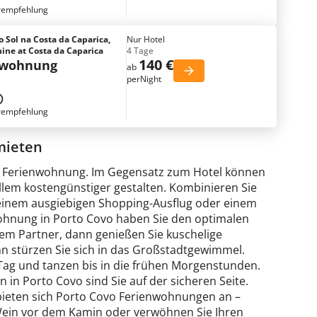
rempfehlung
 Sol na Costa da Caparica,
Nur Hotel
ine at Costa da Caparica
4 Tage
140 €
nwohnung
ab
perNight
rempfehlung
mieten
ovo Ferienwohnung. Im Gegensatz zum Hotel können
allem kostengünstiger gestalten. Kombinieren Sie
einem ausgiebigen Shopping-Ausflug oder einem
wohnung in Porto Covo haben Sie den optimalen
em Partner, dann genießen Sie kuschelige
nn stürzen Sie sich in das Großstadtgewimmel.
Tag und tanzen bis in die frühen Morgenstunden.
 in Porto Covo sind Sie auf der sicheren Seite.
bieten sich Porto Covo Ferienwohnungen an –
Wein vor dem Kamin oder verwöhnen Sie Ihren