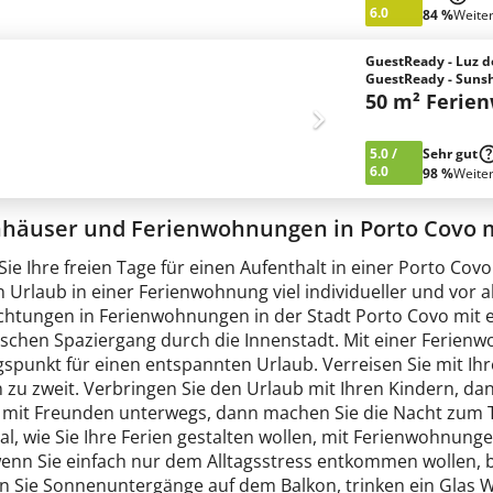
6.0
84 %
Weite
GuestReady - Luz do
GuestReady - Sunsh
50 m² Ferie
5.0
/
Sehr gut
6.0
98 %
Weite
nhäuser und Ferienwohnungen in Porto Covo 
Sie Ihre freien Tage für einen Aufenthalt in einer Porto C
n Urlaub in einer Ferienwohnung viel individueller und vor 
htungen in Ferienwohnungen in der Stadt Porto Covo mit 
schen Spaziergang durch die Innenstadt. Mit einer Ferien
spunkt für einen entspannten Urlaub. Verreisen Sie mit Ihr
 zu zweit. Verbringen Sie den Urlaub mit Ihren Kindern, da
e mit Freunden unterwegs, dann machen Sie die Nacht zum 
l, wie Sie Ihre Ferien gestalten wollen, mit Ferienwohnungen
wenn Sie einfach nur dem Alltagsstress entkommen wollen, 
n Sie Sonnenuntergänge auf dem Balkon, trinken ein Glas 