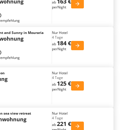
163 €
nwohnung
ab
perNight
rempfehlung
nt and Sunny in Mouraria
Nur Hotel
4 Tage
nwohnung
184 €
ab
perNight
rempfehlung
bon
Nur Hotel
4 Tage
ung
125 €
ab
perNight
n sea view retreat
Nur Hotel
4 Tage
enwohnung
221 €
ab
perNight