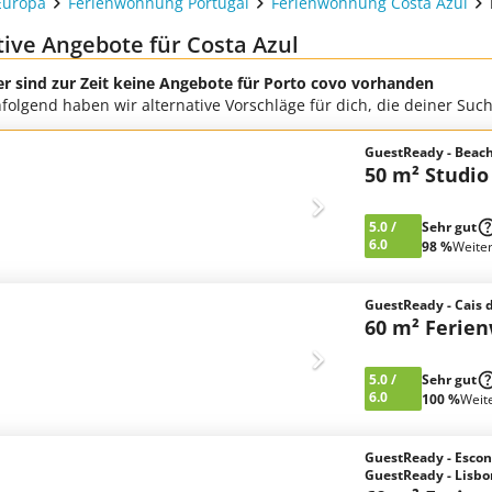
Europa
Ferienwohnung Portugal
Ferienwohnung Costa Azul
tive Angebote für Costa Azul
er sind zur Zeit keine Angebote für Porto covo vorhanden
folgend haben wir alternative Vorschläge für dich, die deiner Su
GuestReady - Beach
50 m² Studio
5.0
/
Sehr gut
6.0
98 %
Weite
GuestReady - Cais 
60 m² Ferie
5.0
/
Sehr gut
6.0
100 %
Weit
GuestReady - Escond
GuestReady - Lisbo