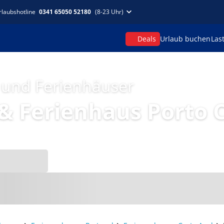
rlaubshotline
0341 65050 52180
(8-23 Uhr)
Deals
Urlaub buchen
Las
 und Ferienhäuser
 Ferienhaus Porto 