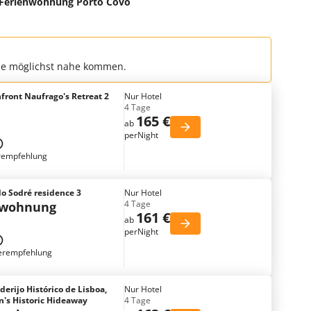
Ferienwohnung Porto Covo
che möglichst nahe kommen.
front Naufrago's Retreat 2
Nur Hotel
4 Tage
165 €
ab
perNight
rempfehlung
do Sodré residence 3
Nur Hotel
4 Tage
nwohnung
161 €
ab
perNight
erempfehlung
erijo Histórico de Lisboa,
Nur Hotel
n's Historic Hideaway
4 Tage