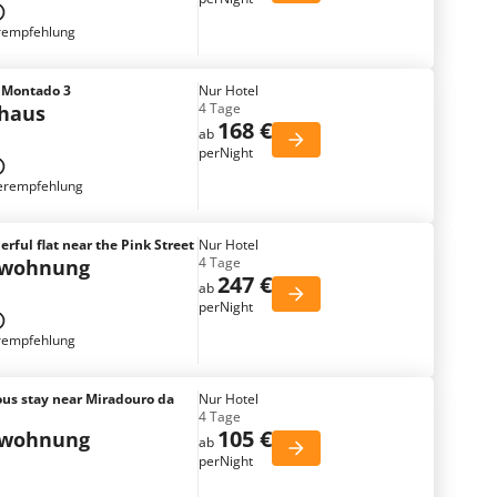
rempfehlung
e Montado 3
Nur Hotel
4 Tage
nhaus
168 €
ab
perNight
erempfehlung
ful flat near the Pink Street
Nur Hotel
4 Tage
nwohnung
247 €
ab
perNight
rempfehlung
ous stay near Miradouro da
Nur Hotel
4 Tage
105 €
nwohnung
ab
perNight