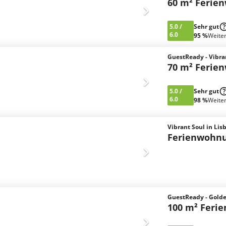
60 m² Ferie
5.0
/
Sehr gut
6.0
95 %
Weite
GuestReady - Vibra
70 m² Ferie
5.0
/
Sehr gut
6.0
98 %
Weite
Vibrant Soul in Lis
Ferienwohn
GuestReady - Golde
100 m² Feri