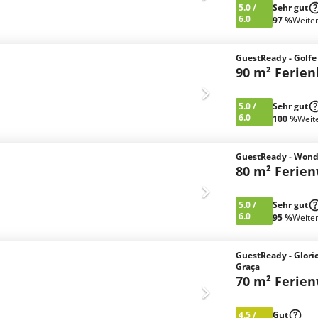
5.0
/
Sehr gut
6.0
97 %
Weite
GuestReady - Golf
90 m² Ferie
5.0
/
Sehr gut
6.0
100 %
Weit
GuestReady - Wonder
80 m² Ferie
5.0
/
Sehr gut
6.0
95 %
Weite
GuestReady - Glori
Graça
70 m² Ferie
4.5
/
Gut