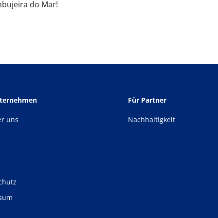
mbujeira do Mar!
nternehmen
Für Partner
er uns
Nachhaltigkeit
chutz
ssum