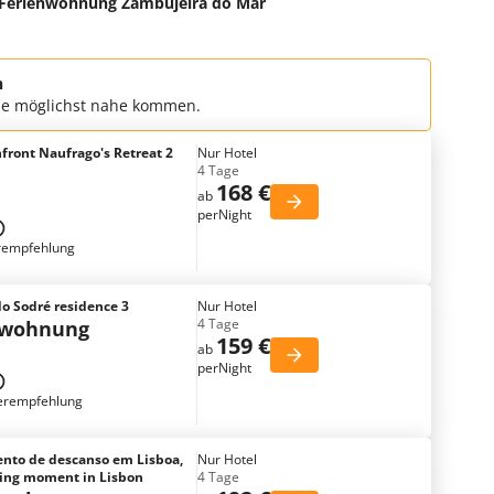
Ferienwohnung Zambujeira do Mar
n
che möglichst nahe kommen.
front Naufrago's Retreat 2
Nur Hotel
4 Tage
168 €
ab
perNight
rempfehlung
do Sodré residence 3
Nur Hotel
4 Tage
nwohnung
159 €
ab
perNight
erempfehlung
nto de descanso em Lisboa,
Nur Hotel
xing moment in Lisbon
4 Tage