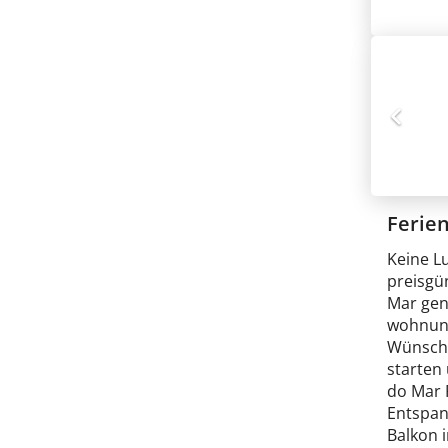
Ferie
Keine L
preisgü
Mar gena
wohnunge
Wünsche
starten
do Mar F
Entspan
Balkon 