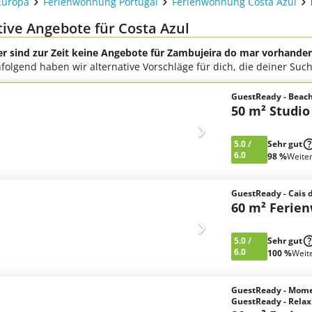
Europa
Ferienwohnung Portugal
Ferienwohnung Costa Azul
tive Angebote für Costa Azul
er sind zur Zeit keine Angebote für Zambujeira do mar vorhande
folgend haben wir alternative Vorschläge für dich, die deiner Su
GuestReady - Beach
50 m² Studio
5.0
/
Sehr gut
6.0
98 %
Weite
GuestReady - Cais 
60 m² Ferie
5.0
/
Sehr gut
6.0
100 %
Weit
GuestReady - Mome
GuestReady - Rela