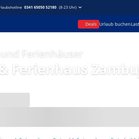
rlaubshotline
0341 65050 52180
(8-23 Uhr)
Deals
Urlaub buchen
Las
 und Ferienhäuser
& Ferienhaus Zambuj