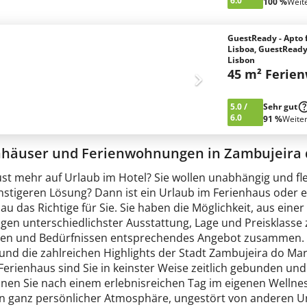
6.0
100 %
Weit
GuestReady - Apto 
Lisboa, GuestReady 
Lisbon
45 m² Ferie
5.0
/
Sehr gut
6.0
91 %
Weite
nhäuser und Ferienwohnungen in Zambujeira 
ust mehr auf Urlaub im Hotel? Sie wollen unabhängig und fl
nstigeren Lösung? Dann ist ein Urlaub im Ferienhaus oder 
u das Richtige für Sie. Sie haben die Möglichkeit, aus ein
n unterschiedlichster Ausstattung, Lage und Preisklasse zu
n und Bedürfnissen entsprechendes Angebot zusammen. Ent
 und die zahlreichen Highlights der Stadt Zambujeira do M
erienhaus sind Sie in keinster Weise zeitlich gebunden und
nen Sie nach einem erlebnisreichen Tag im eigenen Wellnes
in ganz persönlicher Atmosphäre, ungestört von anderen Ur