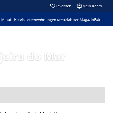
Favoriten
Mein Konto
t Minute
Hotels
Magazin
Extras
Ferienwohnungen
Kreuzfahrten
eira do Mar