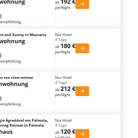
192 €
nwohnung
ab
perNight
rempfehlung
nt and Sunny in Mouraria
Nur Hotel
4 Tage
nwohnung
180 €
ab
perNight
rempfehlung
n sea view retreat
Nur Hotel
4 Tage
enwohnung
212 €
ab
perNight
rempfehlung
gio Agradável em Palmela,
Nur Hotel
ming Retreat in Palmela
4 Tage
120 €
nhaus
ab
perNight