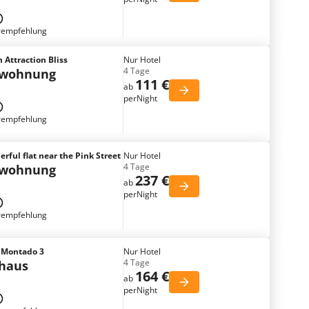
rempfehlung
 Attraction Bliss
Nur Hotel
4 Tage
nwohnung
111 €
ab
perNight
rempfehlung
ful flat near the Pink Street
Nur Hotel
4 Tage
nwohnung
237 €
ab
perNight
rempfehlung
e Montado 3
Nur Hotel
4 Tage
nhaus
164 €
ab
perNight