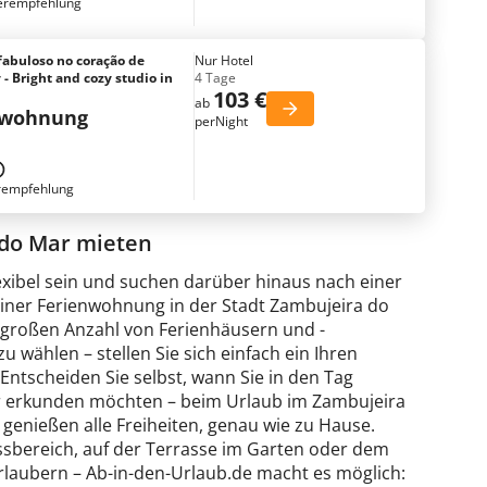
erempfehlung
fabuloso no coração de
Nur Hotel
- Bright and cozy studio in
4 Tage
103 €
ab
nwohnung
perNight
rempfehlung
do Mar mieten
exibel sein und suchen darüber hinaus nach einer
einer Ferienwohnung in der Stadt Zambujeira do
er großen Anzahl von Ferienhäusern und -
 wählen – stellen Sie sich einfach ein Ihren
scheiden Sie selbst, wann Sie in den Tag
ar erkunden möchten – beim Urlaub im Zambujeira
 genießen alle Freiheiten, genau wie zu Hause.
sbereich, auf der Terrasse im Garten oder dem
laubern – Ab-in-den-Urlaub.de macht es möglich: