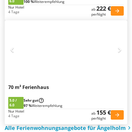
6.0
100 %
Weiterempfehlung
222 €
Nur Hotel
ab
4 Tage
perNight
70 m² Ferienhaus
5.0
/
Sehr gut
6.0
97 %
Weiterempfehlung
155 €
Nur Hotel
ab
4 Tage
perNight
Alle Ferienwohnungsangebote für Ängelholm