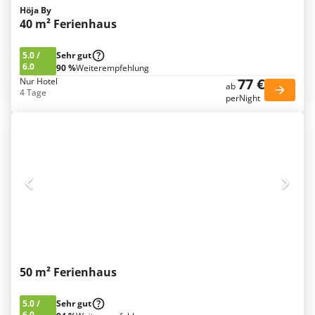
Höja By
40 m² Ferienhaus
5.0
/
Sehr gut
6.0
90 %
Weiterempfehlung
77 €
Nur Hotel
ab
4 Tage
perNight
50 m² Ferienhaus
5.0
/
Sehr gut
6.0