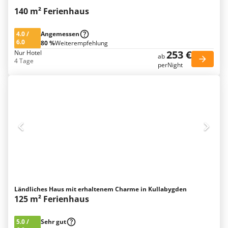
140 m² Ferienhaus
4.0
/
Angemessen
6.0
80 %
Weiterempfehlung
253 €
Nur Hotel
ab
4 Tage
perNight
Ländliches Haus mit erhaltenem Charme in Kullabygden
125 m² Ferienhaus
5.0
/
Sehr gut