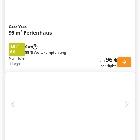
Casa Yara
95 m² Ferienhaus
4.5
/
Gut
6.0
88 %
Weiterempfehlung
96 €
Nur Hotel
ab
4 Tage
perNight