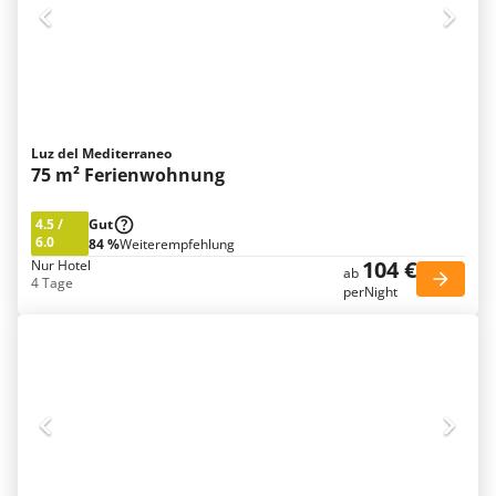
Luz del Mediterraneo
75 m² Ferienwohnung
4.5
/
Gut
6.0
84 %
Weiterempfehlung
104 €
Nur Hotel
ab
4 Tage
perNight