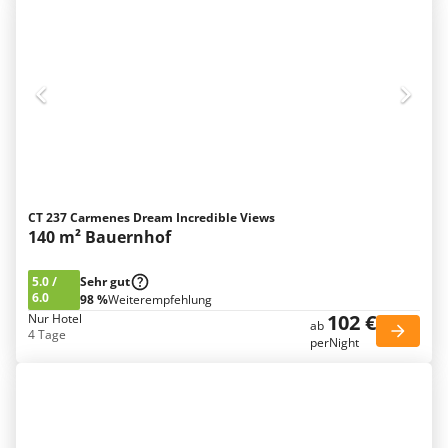
CT 237 Carmenes Dream Incredible Views
140 m² Bauernhof
5.0
/
Sehr gut
6.0
98 %
Weiterempfehlung
102 €
Nur Hotel
ab
4 Tage
perNight