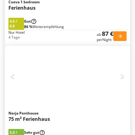
Cueva 1 bedroom
Ferienhaus
4.5
/
Gut
6.0
86 %
Weiterempfehlung
87 €
Nur Hotel
ab
4 Tage
perNight
Nerja Penthouse
75 m² Ferienhaus
5.0
/
Sehr gut