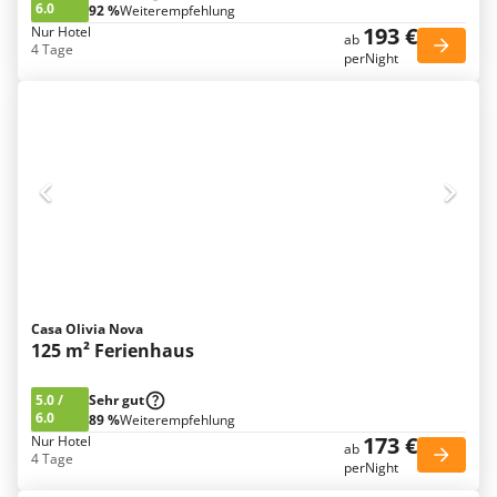
6.0
92 %
Weiterempfehlung
193 €
Nur Hotel
ab
4 Tage
perNight
Casa Olivia Nova
125 m² Ferienhaus
5.0
/
Sehr gut
6.0
89 %
Weiterempfehlung
173 €
Nur Hotel
ab
4 Tage
perNight