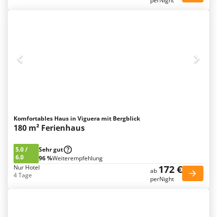
perNight
Komfortables Haus in Viguera mit Bergblick
180 m² Ferienhaus
5.0
/
Sehr gut
6.0
96 %
Weiterempfehlung
172 €
Nur Hotel
ab
4 Tage
perNight