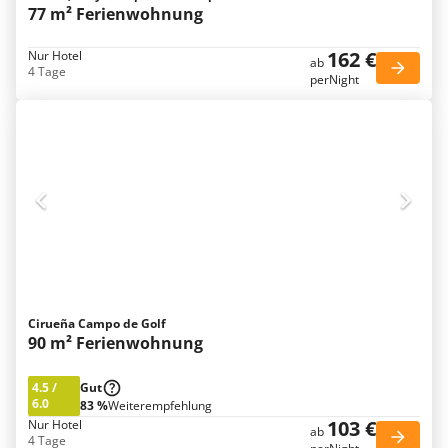
77 m² Ferienwohnung
162 €
Nur Hotel
ab
4 Tage
perNight
Cirueña Campo de Golf
90 m² Ferienwohnung
4.5
/
Gut
6.0
83 %
Weiterempfehlung
103 €
Nur Hotel
ab
4 Tage