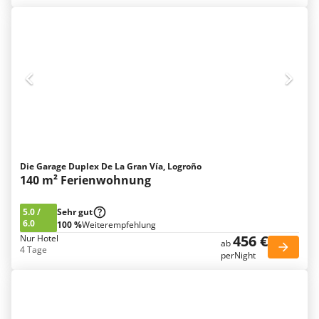
Die Garage Duplex De La Gran Vía, Logroño
140 m² Ferienwohnung
5.0
/
Sehr gut
6.0
100 %
Weiterempfehlung
456 €
Nur Hotel
ab
4 Tage
perNight