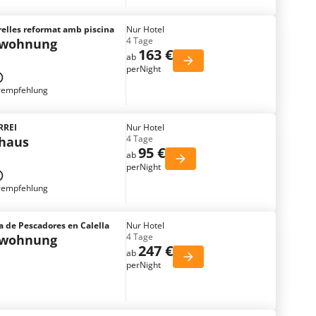
elles reformat amb piscina
Nur Hotel
4 Tage
nwohnung
163 €
ab
perNight
rempfehlung
IRREI
Nur Hotel
4 Tage
nhaus
95 €
ab
perNight
rempfehlung
sa de Pescadores en Calella
Nur Hotel
4 Tage
nwohnung
247 €
ab
perNight