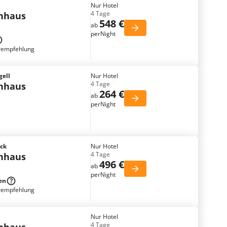
Nur Hotel
4 Tage
enhaus
548 €
ab
perNight
rempfehlung
gell
Nur Hotel
4 Tage
enhaus
264 €
ab
perNight
rck
Nur Hotel
4 Tage
enhaus
496 €
ab
perNight
en
rempfehlung
Nur Hotel
4 Tage