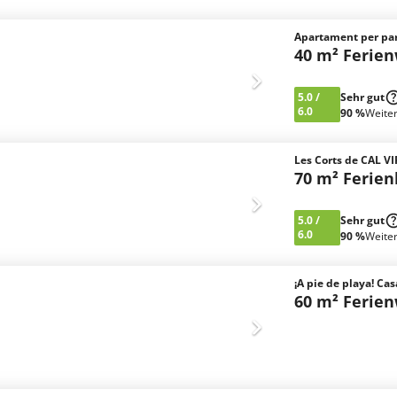
Apartament per par
40 m² Ferie
5.0
/
Sehr gut
6.0
90 %
Weite
Les Corts de CAL V
70 m² Ferie
5.0
/
Sehr gut
6.0
90 %
Weite
¡A pie de playa! Ca
60 m² Ferie