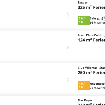
Esquer
325 m² Feri
5.0
/
Sehr gut
6.0
93 %
Weite
Town Plaza Palafru
124 m² Feri
Club Villamar - Sta
250 m² Feri
4.0
/
Angemess
6.0
77 %
Weite
Mas Pages