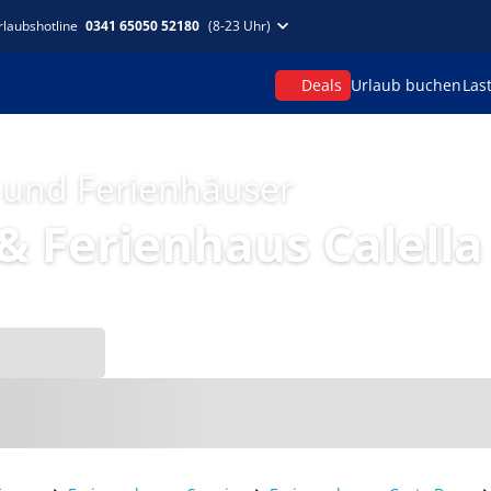
rlaubshotline
0341 65050 52180
(8-23 Uhr)
Deals
Urlaub buchen
Las
 und Ferienhäuser
Ferienhaus Calella 