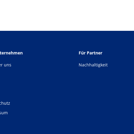
nternehmen
Für Partner
er uns
Nachhaltigkeit
chutz
ssum