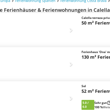
Europa
Ferienwohnung Spanien
Ferienwohnung Costa Brava
e Ferienhäuser & Ferienwohnungen in Calella 
Calella terraza pri
50 m² Ferie
Ferienhaus 'Ona' 
130 m² Feri
Sol
52 m² Ferie
5.0
/
Sehr gut
6.0
100 %
Weit