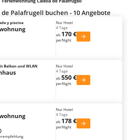
Ferienwohnung Calella de Palafrugell
de Palafrugell buchen - 10 Angebote
vada y piscina
Nur Hotel
4 Tage
nwohnung
170 €
ab
perNight
mit Balkon und WLAN
Nur Hotel
4 Tage
enhaus
550 €
ab
perNight
Nur Hotel
4 Tage
nwohnung
178 €
ab
perNight
erempfehlung