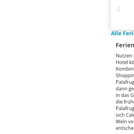
Alle Fer
Ferie
Nutzen S
Hotel kö
Kombini
Shoppin
Palafru
dann ge
in das 
die früh
Palafrug
sich Ca
Wein vo
entsche