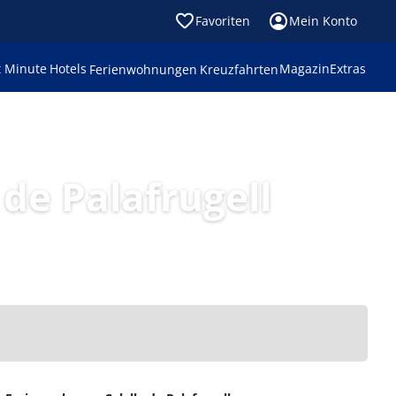
Favoriten
Mein Konto
t Minute
Hotels
Magazin
Extras
Ferienwohnungen
Kreuzfahrten
de Palafrugell