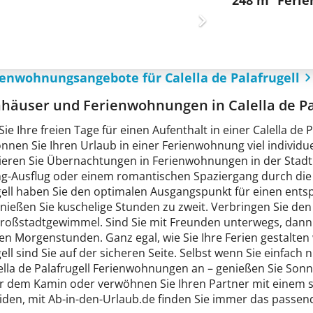
248 m² Feri
ienwohnungsangebote für Calella de Palafrugell
nhäuser und Ferienwohnungen in Calella de Pa
ie Ihre freien Tage für einen Aufenthalt in einer Calella d
nnen Sie Ihren Urlaub in einer Ferienwohnung viel individue
eren Sie Übernachtungen in Ferienwohnungen in der Stadt C
g-Ausflug oder einem romantischen Spaziergang durch die I
gell haben Sie den optimalen Ausgangspunkt für einen entsp
nießen Sie kuschelige Stunden zu zweit. Verbringen Sie den 
Großstadtgewimmel. Sind Sie mit Freunden unterwegs, dann
en Morgenstunden. Ganz egal, wie Sie Ihre Ferien gestalten
ell sind Sie auf der sicheren Seite. Selbst wenn Sie einfac
lella de Palafrugell Ferienwohnungen an – genießen Sie Son
r dem Kamin oder verwöhnen Sie Ihren Partner mit einem se
iden, mit Ab-in-den-Urlaub.de finden Sie immer das passen