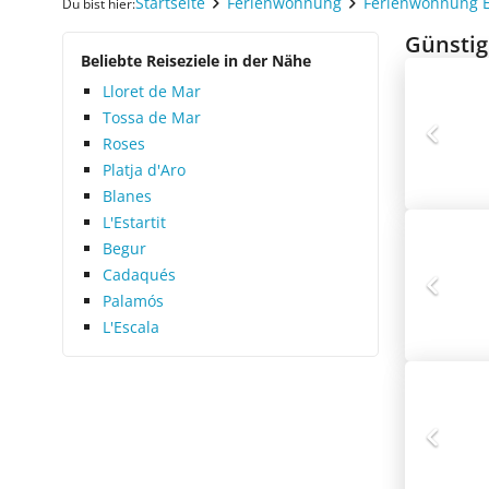
Startseite
Ferienwohnung
Ferienwohnung 
Du bist hier:
Günstig
Beliebte Reiseziele in der Nähe
Lloret de Mar
Tossa de Mar
Roses
Platja d'Aro
Blanes
L'Estartit
Begur
Cadaqués
Palamós
L'Escala