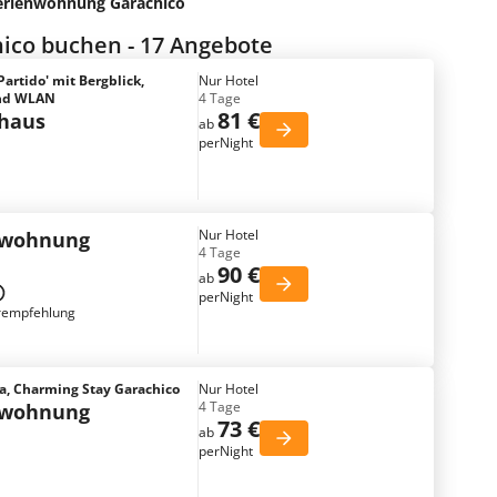
erienwohnung Garachico
ico buchen - 17 Angebote
Partido' mit Bergblick,
Nur Hotel
und WLAN
4 Tage
81 €
nhaus
ab
perNight
Nur Hotel
nwohnung
4 Tage
90 €
ab
perNight
rempfehlung
a, Charming Stay Garachico
Nur Hotel
4 Tage
nwohnung
73 €
ab
perNight