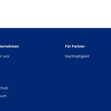
nternehmen
Für Partner
er uns
Nachhaltigkeit
chutz
ssum