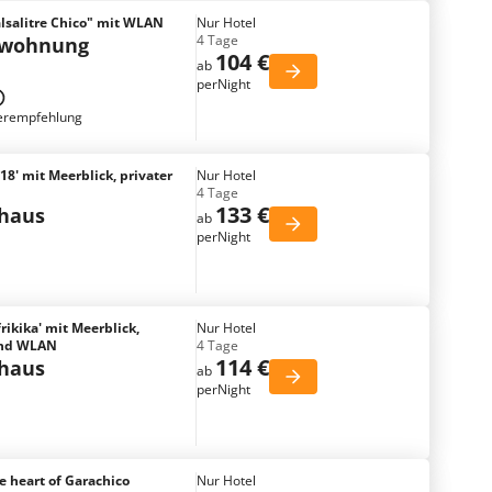
lsalitre Chico" mit WLAN
Nur Hotel
4 Tage
nwohnung
104 €
ab
perNight
erempfehlung
18' mit Meerblick, privater
Nur Hotel
4 Tage
133 €
nhaus
ab
perNight
rikika' mit Meerblick,
Nur Hotel
 und WLAN
4 Tage
114 €
nhaus
ab
perNight
e heart of Garachico
Nur Hotel