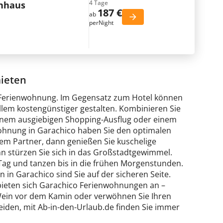
4 Tage
enhaus
187 €
ab
perNight
ieten
co Ferienwohnung. Im Gegensatz zum Hotel können
allem kostengünstiger gestalten. Kombinieren Sie
inem ausgiebigen Shopping-Ausflug oder einem
wohnung in Garachico haben Sie den optimalen
em Partner, dann genießen Sie kuschelige
nn stürzen Sie sich in das Großstadtgewimmel.
Tag und tanzen bis in die frühen Morgenstunden.
 in Garachico sind Sie auf der sicheren Seite.
bieten sich Garachico Ferienwohnungen an –
Wein vor dem Kamin oder verwöhnen Sie Ihren
eiden, mit Ab-in-den-Urlaub.de finden Sie immer