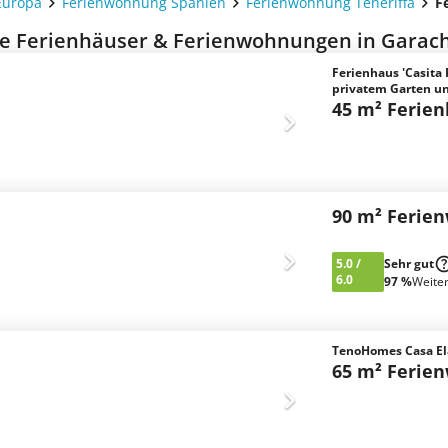
Europa
Ferienwohnung Spanien
Ferienwohnung Teneriffa
F
e Ferienhäuser & Ferienwohnungen in Garach
Ferienhaus 'Casita 
privatem Garten 
45 m² Ferie
90 m² Ferie
5.0
/
Sehr gut
6.0
97 %
Weite
TenoHomes Casa El
65 m² Ferie