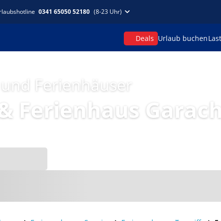
rlaubshotline
0341 65050 52180
(8-23 Uhr)
Deals
Urlaub buchen
Las
 und Ferienhäuser
& Ferienhaus Garach