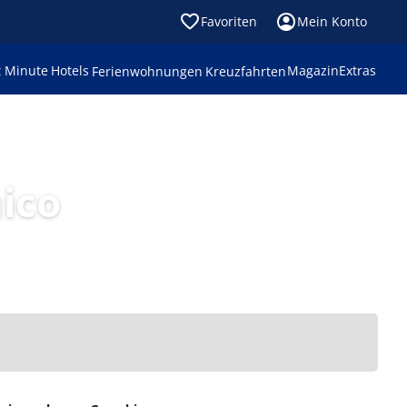
Favoriten
Mein Konto
t Minute
Hotels
Magazin
Extras
Ferienwohnungen
Kreuzfahrten
ico