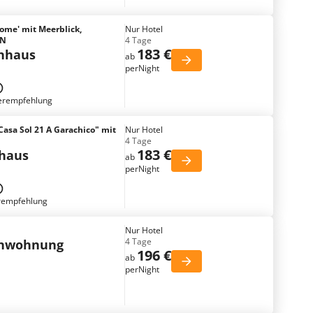
Home' mit Meerblick,
Nur Hotel
AN
4 Tage
183 €
enhaus
ab
perNight
erempfehlung
Casa Sol 21 A Garachico" mit
Nur Hotel
4 Tage
183 €
nhaus
ab
perNight
rempfehlung
Nur Hotel
4 Tage
enwohnung
196 €
ab
perNight