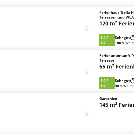
Ferienhaus 'Bella 
Terrassen und WL
120 m² Feri
5.0
/
Sehr gut
6.0
100 %
Weit
Ferienunterkunft "
Terrasse
65 m² Ferie
5.0
/
Sehr gut
6.0
98 %
Weite
Garachico
145 m² Feri