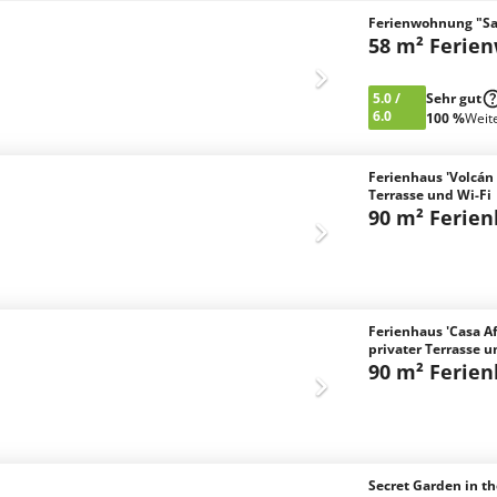
Ferienwohnung "Sa
58 m² Ferie
5.0
/
Sehr gut
6.0
100 %
Weit
Ferienhaus 'Volcán 
Terrasse und Wi-Fi
90 m² Ferie
Ferienhaus 'Casa Af
privater Terrasse
90 m² Ferie
Secret Garden in th