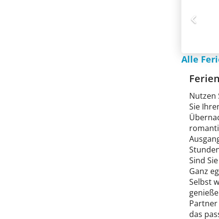
Alle Fe
Ferie
Nutzen 
Sie Ihre
Übernac
romanti
Ausgang
Stunden
Sind Si
Ganz ega
Selbst 
genieße
Partner
das pas