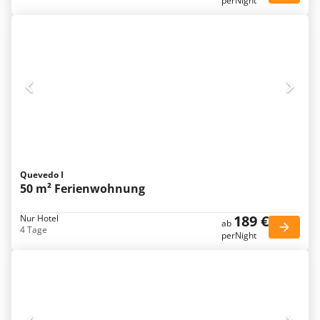
perNight
Quevedo I
50 m² Ferienwohnung
189 €
Nur Hotel
ab
4 Tage
perNight