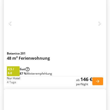
Botanico 201
48 m² Ferienwohnung
4.5
/
Gut
6.0
87 %
Weiterempfehlung
146 €
Nur Hotel
ab
4 Tage
perNight