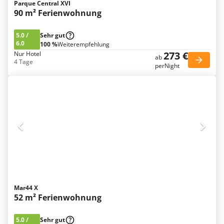
Parque Central XVI
90 m² Ferienwohnung
5.0
/
Sehr gut
6.0
100 %
Weiterempfehlung
273 €
Nur Hotel
ab
4 Tage
perNight
Mar44 X
52 m² Ferienwohnung
5.0
/
Sehr gut