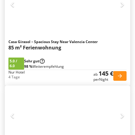
Casa Girasol – Spacious Stay Near Valencia Center
85 m² Ferienwohnung
5.0
/
Sehr gut
6.0
98 %
Weiterempfehlung
145 €
Nur Hotel
ab
4 Tage
perNight