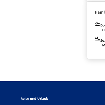
Hamb
Do
H
So
M
Reise und Urlaub