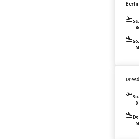
Berli
Sa
B
So
M
Dres
So
D
Do
M