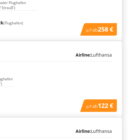
naler Flughafen
f Strauß')
ck
(Flughafen)
258 €
ab
p.P.
Airline:
Lufthansa
lughafen
')
122 €
ab
p.P.
Airline:
Lufthansa