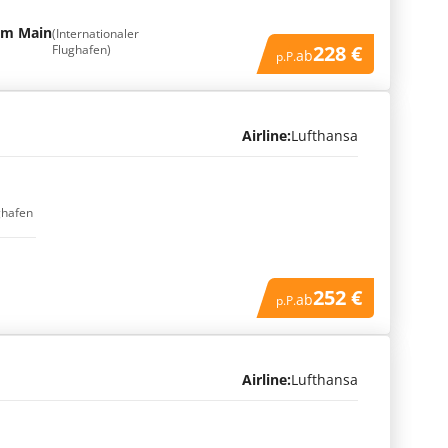
am Main
(Internationaler
228 €
Flughafen)
ab
p.P.
Airline:
Lufthansa
ghafen
252 €
ab
p.P.
Airline:
Lufthansa