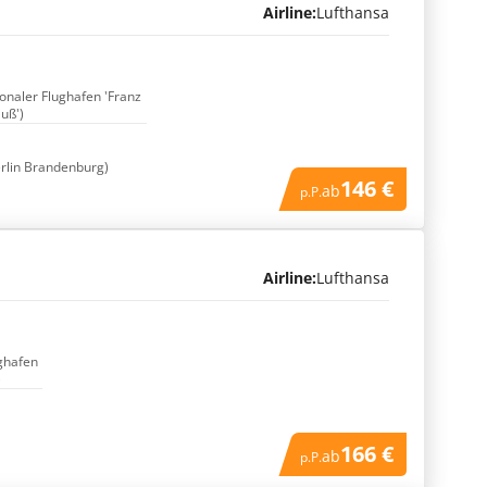
Airline:
Lufthansa
ionaler Flughafen 'Franz
auß')
rlin Brandenburg)
146 €
ab
p.P.
Airline:
Lufthansa
ughafen
)
166 €
ab
p.P.