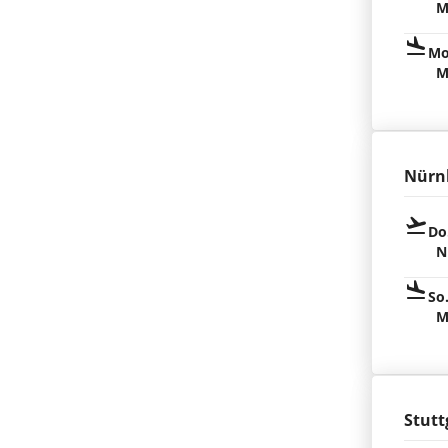
M
Mo
M
Nürn
Do
N
So
M
Stutt