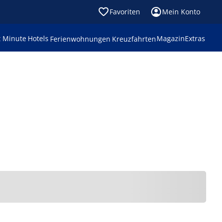
Favoriten
Mein Konto
t Minute
Hotels
Magazin
Extras
Ferienwohnungen
Kreuzfahrten