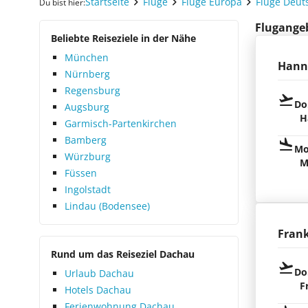
Startseite
Flüge
Flüge Europa
Flüge Deut
Du bist hier:
Flugangeb
Beliebte Reiseziele in der Nähe
München
Hann
Nürnberg
Regensburg
Do
Augsburg
H
Garmisch-Partenkirchen
Bamberg
Mo
Würzburg
M
Füssen
Ingolstadt
Lindau (Bodensee)
Fran
Rund um das Reiseziel Dachau
Do
Urlaub Dachau
F
Hotels Dachau
Ferienwohnung Dachau