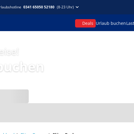
rlaubshotline
0341 65050 52180
(8-23 Uhr)
Deals
Urlaub buchen
Las
eise!
 buchen