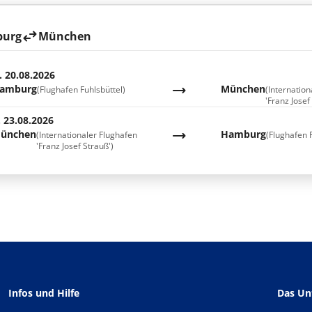
urg
München
. 20.08.2026
amburg
München
(Flughafen Fuhlsbüttel)
(Internatio
'Franz Josef
. 23.08.2026
ünchen
Hamburg
(Internationaler Flughafen
(Flughafen 
'Franz Josef Strauß')
Infos und Hilfe
Das U