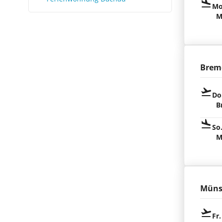
Mo
M
Brem
Do
B
So
M
Müns
Fr.