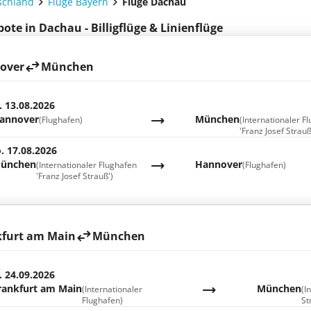
schland
Flüge Bayern
Flüge Dachau
ote in Dachau - Billigflüge & Linienflüge
over
München
. 13.08.2026
annover
München
(Flughafen)
(Internationaler F
'Franz Josef Strauß
. 17.08.2026
ünchen
Hannover
(Internationaler Flughafen
(Flughafen)
'Franz Josef Strauß')
kfurt am Main
München
. 24.09.2026
rankfurt am Main
München
(Internationaler
(I
Flughafen)
St