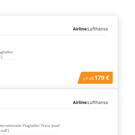
Airline:
Lufthansa
lughafen
')
179 €
ab
p.P.
Airline:
Lufthansa
nternationaler Flughafen 'Franz Josef
rauß')