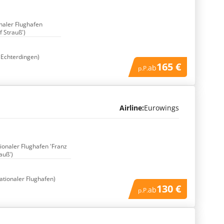
onaler Flughafen
f Strauß')
 Echterdingen)
165 €
ab
p.P.
Airline:
Eurowings
tionaler Flughafen 'Franz
auß')
nationaler Flughafen)
130 €
ab
p.P.