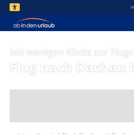
U
Mit wenigen Klicks zur Flugr
Flug nach Dachau