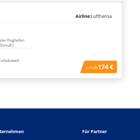
Airline:
Lufthansa
naler Flughafen
 Strauß')
Fuhlsbüttel)
174 €
ab
p.P.
nternehmen
Für Partner