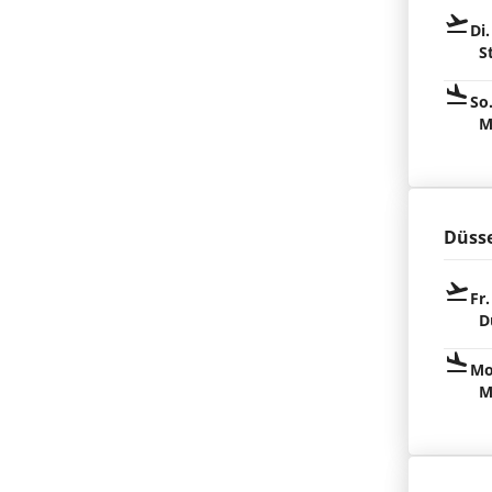
Di.
S
So
M
Düsse
Fr.
D
Mo
M