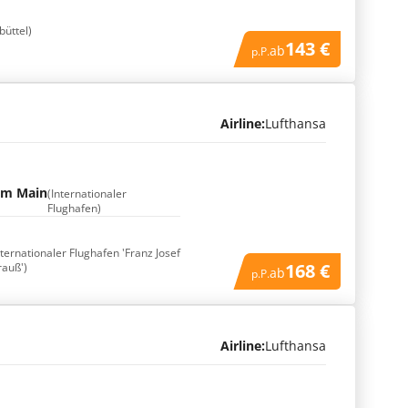
büttel)
143 €
ab
p.P.
Airline:
Lufthansa
am Main
(Internationaler
Flughafen)
nternationaler Flughafen 'Franz Josef
168 €
rauß')
ab
p.P.
Airline:
Lufthansa