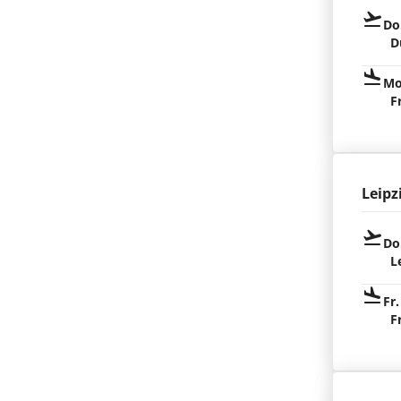
Do
D
Mo
F
Leipz
Do
L
Fr.
F