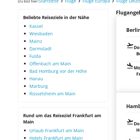
Startseite
Flüge
Flüge Europa
Flüge Deut
Du bist hier:
Flugangeb
Beliebte Reiseziele in der Nähe
Kassel
Berli
Wiesbaden
Mainz
Do
Darmstadt
B
Fulda
Offenbach am Main
Mo
Bad Homburg vor der Höhe
F
Hanau
Marburg
Rüsselsheim am Main
Hamb
Rund um das Reiseziel Frankfurt am
Main
Do
H
Urlaub Frankfurt am Main
Hotels Frankfurt am Main