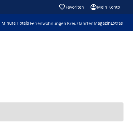
Favoriten
Mein Konto
t Minute
Hotels
Magazin
Extras
Ferienwohnungen
Kreuzfahrten