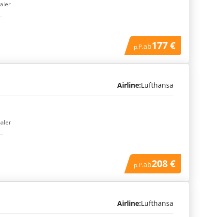
naler
177 €
ab
p.P.
Airline:
Lufthansa
naler
208 €
ab
p.P.
Airline:
Lufthansa