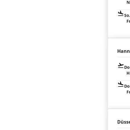
N
So
F
Hann
Do
H
Do
F
Düsse