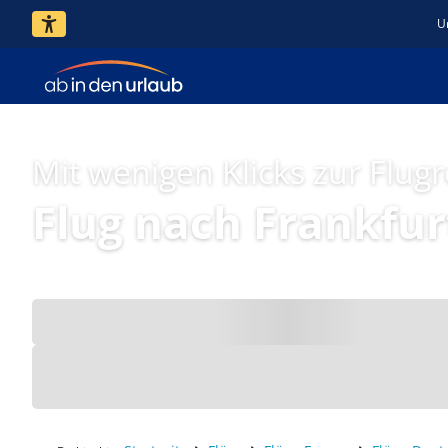
U
Mit wenigen Klicks zur Flugr
Flug nach Frankfu