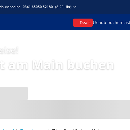
rlaubshotline
0341 65050 52180
(8-23 Uhr)
Deals
Urlaub buchen
Las
eise!
rt am Main buchen