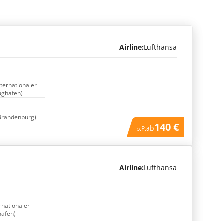
Airline:
Lufthansa
nternationaler
ughafen)
 Brandenburg)
140 €
ab
p.P.
Airline:
Lufthansa
ernationaler
hafen)