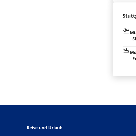
Stutt
Mi
S
Mo
F
Reise und Urlaub