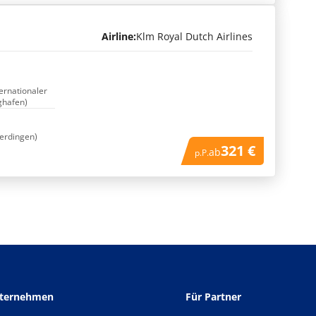
Airline:
Klm Royal Dutch Airlines
ternationaler
ghafen)
erdingen)
321 €
ab
p.P.
nternehmen
Für Partner