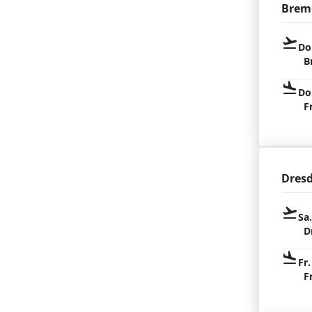
Brem
Do
B
Do
F
Dres
Sa
D
Fr.
F