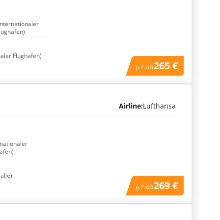
Internationaler
lughafen)
naler Flughafen)
265 €
ab
p.P.
Airline:
Lufthansa
rnationaler
afen)
alle)
269 €
ab
p.P.