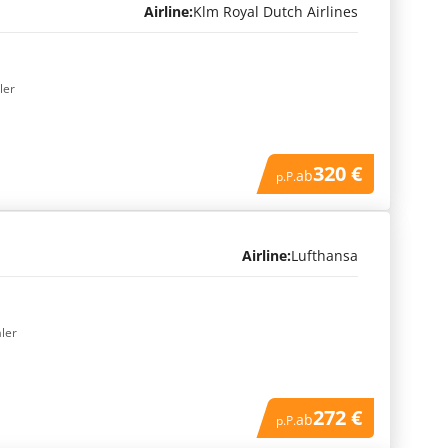
Airline:
Klm Royal Dutch Airlines
ler
320 €
ab
p.P.
Airline:
Lufthansa
aler
272 €
ab
p.P.