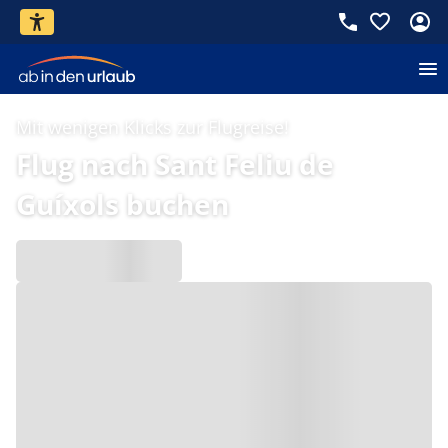
Mit wenigen Klicks zur Flugreise!
Flug nach Sant Feliu de
Guíxols buchen