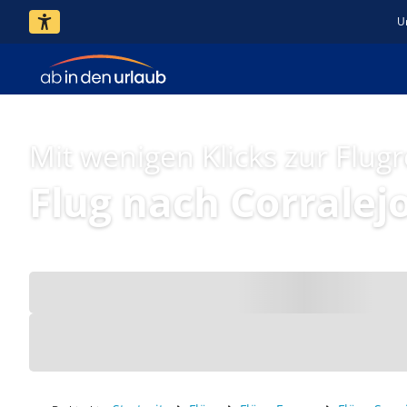
U
Mit wenigen Klicks zur Flugr
Flug nach Corralej