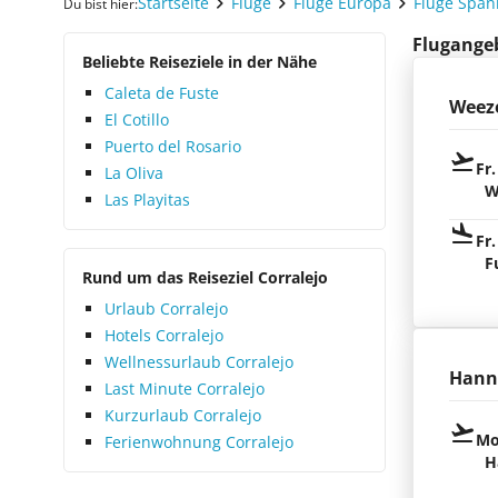
Startseite
Flüge
Flüge Europa
Flüge Span
Du bist hier:
Flugangebo
Beliebte Reiseziele in der Nähe
Caleta de Fuste
Weez
El Cotillo
Puerto del Rosario
Fr.
La Oliva
W
Las Playitas
Fr.
F
Rund um das Reiseziel Corralejo
Urlaub Corralejo
Hotels Corralejo
Wellnessurlaub Corralejo
Hann
Last Minute Corralejo
Kurzurlaub Corralejo
Mo
Ferienwohnung Corralejo
H