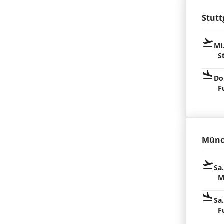
Stutt
Mi
S
Do
F
Münc
Sa
M
Sa
F