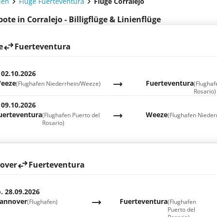
ien
Flüge Fuerteventura
Flüge Corralejo
te in Corralejo - Billigflüge & Linienflüge
e
Fuerteventura
 02.10.2026
eeze
Fuerteventura
(Flughafen Niederrhein/Weeze)
(Flughaf
Rosario)
 09.10.2026
uerteventura
Weeze
(Flughafen Puerto del
(Flughafen Niede
Rosario)
over
Fuerteventura
. 28.09.2026
annover
Fuerteventura
(Flughafen)
(Flughafen
Puerto del