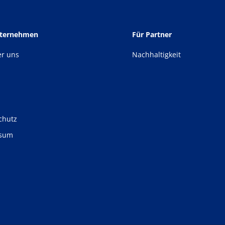
nternehmen
Für Partner
er uns
Nachhaltigkeit
chutz
ssum