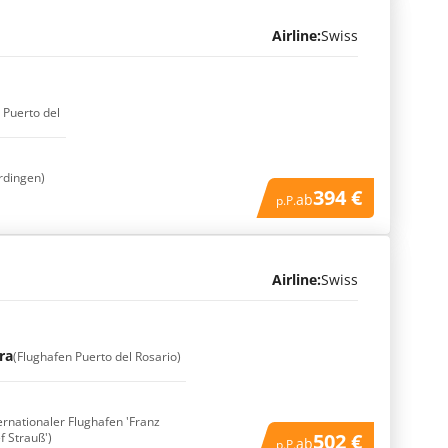
Airline:
Swiss
 Puerto del
rdingen)
394 €
ab
p.P.
Airline:
Swiss
ra
(Flughafen Puerto del Rosario)
ternationaler Flughafen 'Franz
502 €
f Strauß')
ab
p.P.