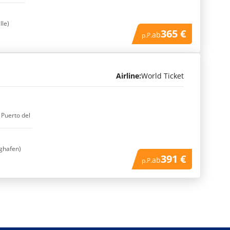
lle)
365 €
ab
p.P.
Airline:
World Ticket
 Puerto del
ughafen)
391 €
ab
p.P.