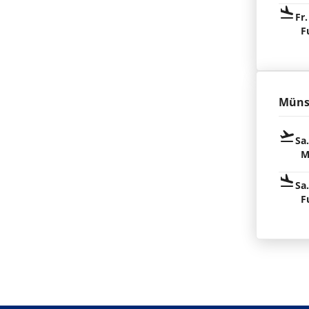
Fr.
F
Müns
Sa
M
Sa
F