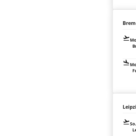
Brem
Mo
B
Mo
F
Leipz
So
L