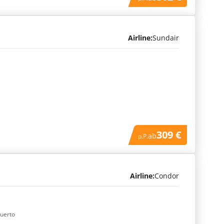
Airline:
Sundair
309 €
ab
p.P.
Airline:
Condor
Puerto