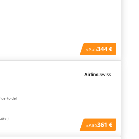
344 €
ab
p.P.
Airline:
Swiss
Puerto del
üttel)
361 €
ab
p.P.