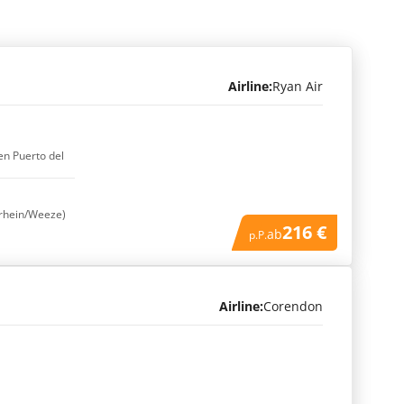
Airline:
Ryan Air
en Puerto del
rrhein/Weeze)
216 €
ab
p.P.
Airline:
Corendon