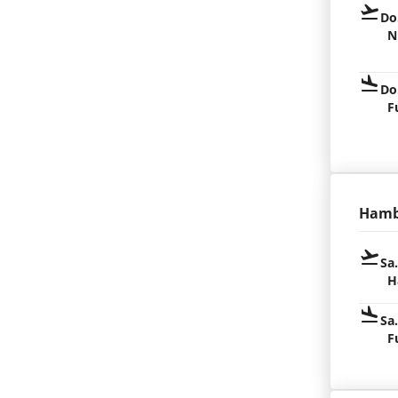
Do
N
Do
F
Hamb
Sa
H
Sa
F