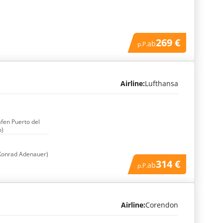
269 €
ab
p.P.
Airline:
Lufthansa
afen Puerto del
o)
Konrad Adenauer)
314 €
ab
p.P.
Airline:
Corendon