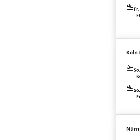
Fr.
F
Köln
So
K
So
F
Nürn