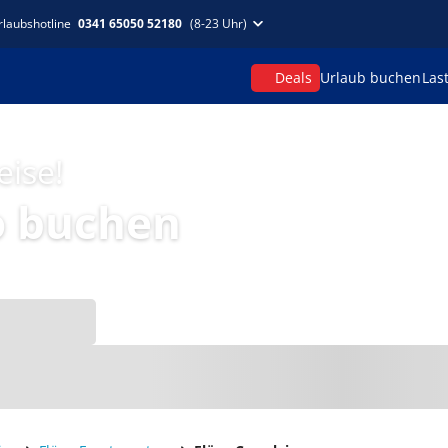
rlaubshotline
0341 65050 52180
(8-23 Uhr)
Deals
Urlaub buchen
Las
eise!
o buchen