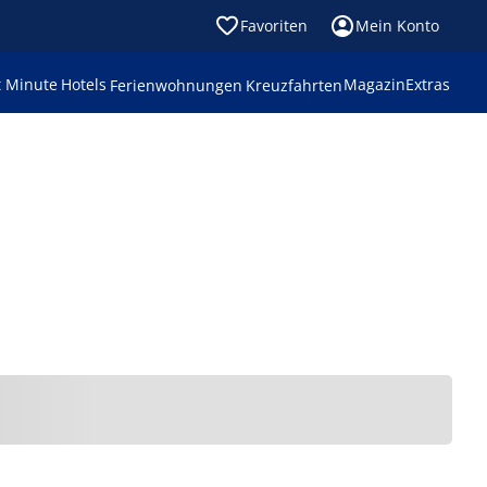
Favoriten
Mein Konto
t Minute
Hotels
Magazin
Extras
Ferienwohnungen
Kreuzfahrten