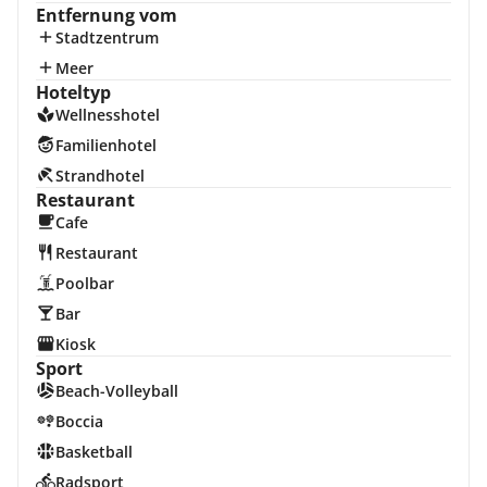
Entfernung vom
Stadtzentrum
Meer
Hoteltyp
Wellnesshotel
Familienhotel
Strandhotel
Restaurant
Cafe
Restaurant
Poolbar
Bar
Kiosk
Sport
Beach-Volleyball
Boccia
Basketball
Radsport