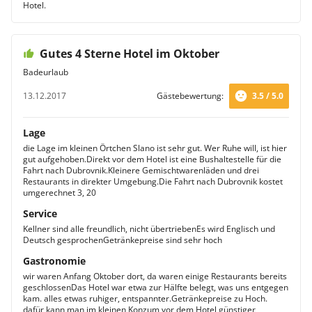
Hotel.
Gutes 4 Sterne Hotel im Oktober
Badeurlaub
13.12.2017
Gästebewertung:
3.5 / 5.0
Lage
die Lage im kleinen Örtchen Slano ist sehr gut. Wer Ruhe will, ist hier
gut aufgehoben.Direkt vor dem Hotel ist eine Bushaltestelle für die
Fahrt nach Dubrovnik.Kleinere Gemischtwarenläden und drei
Restaurants in direkter Umgebung.Die Fahrt nach Dubrovnik kostet
umgerechnet 3, 20
Service
Kellner sind alle freundlich, nicht übertriebenEs wird Englisch und
Deutsch gesprochenGetränkepreise sind sehr hoch
Gastronomie
wir waren Anfang Oktober dort, da waren einige Restaurants bereits
geschlossenDas Hotel war etwa zur Hälfte belegt, was uns entgegen
kam. alles etwas ruhiger, entspannter.Getränkepreise zu Hoch.
dafür kann man im kleinen Konzum vor dem Hotel günstiger