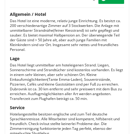
Allgemein / Hotel
Das Hotel ist eine moderne, relativ junge Einrichtung. Es besitzt ca.
200 verschiedenartige Zimmer auf 3 Stockwerken. Die Anlage mit
unmittelbarer Strandnähe(feiner Kiesstrand) ist sehr gepflegt und
sauber. Es bietet maximal Halbpension an. Der überwiegende Teil
der Gäste sind > 50 Jahre alt, aber auch junge Familien mit
Kleinkindern sind vor Ort. Insgesamt sehr nettes und freundliches
Personal.
Lage
Das Hotel liegt unmittelbar am hoteleigenen Strand. Liegen,
Sonnenschirme und Strandtücher sind kostenlos vorhanden. Es liegt
in einem sehr kleinen, aber sehr schönen Ort. Kleine
Einkaufsmöglichkeiten(Tante Emma-Laden), Souvenirstände,
Pizzerien, Cafés und kleine Gaststätten sind per Fuß zu erreichen.
Dubrovnik ist ca. 30 km entfernt und sehr preiswert mit dem Bus zu
erreichen. Ausflugmöglichkeiten aller Art werden angeboten.
Transferzeit zum Flughafen beträgt ca. 50 min.
Service
Hotelangestellte besitzen englische und zum Teil deutsche
Sprachkenntnisse. Alle Mitarbeiter sind kompetent, hilfsbereit und
freundlich. Check-in/out stellte keinerlei Probleme dar. Die
Zimmerreinigung funktionierte jeden Tag perfekt, ebenso der
mitgebuchte Shuttlebus.