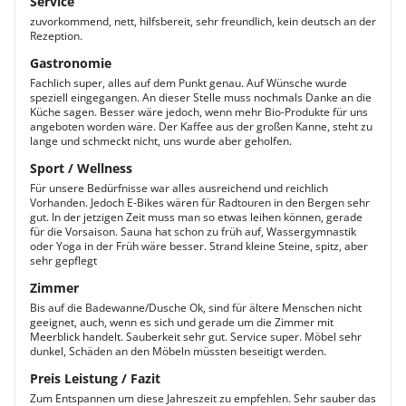
Service
zuvorkommend, nett, hilfsbereit, sehr freundlich, kein deutsch an der
Rezeption.
Gastronomie
Fachlich super, alles auf dem Punkt genau. Auf Wünsche wurde
speziell eingegangen. An dieser Stelle muss nochmals Danke an die
Küche sagen. Besser wäre jedoch, wenn mehr Bio-Produkte für uns
angeboten worden wäre. Der Kaffee aus der großen Kanne, steht zu
lange und schmeckt nicht, uns wurde aber geholfen.
Sport / Wellness
Für unsere Bedürfnisse war alles ausreichend und reichlich
Vorhanden. Jedoch E-Bikes wären für Radtouren in den Bergen sehr
gut. In der jetzigen Zeit muss man so etwas leihen können, gerade
für die Vorsaison. Sauna hat schon zu früh auf, Wassergymnastik
oder Yoga in der Früh wäre besser. Strand kleine Steine, spitz, aber
sehr gepflegt
Zimmer
Bis auf die Badewanne/Dusche Ok, sind für ältere Menschen nicht
geeignet, auch, wenn es sich und gerade um die Zimmer mit
Meerblick handelt. Sauberkeit sehr gut. Service super. Möbel sehr
dunkel, Schäden an den Möbeln müssten beseitigt werden.
Preis Leistung / Fazit
Zum Entspannen um diese Jahreszeit zu empfehlen. Sehr sauber das