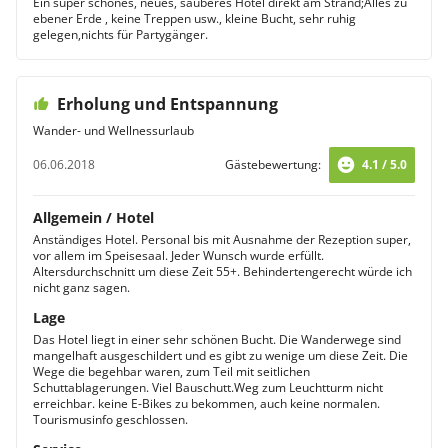
Ein super schönes, neues, sauberes Hotel direkt am Strand;Alles zu
ebener Erde , keine Treppen usw., kleine Bucht, sehr ruhig
gelegen,nichts für Partygänger.
Erholung und Entspannung
Wander- und Wellnessurlaub
06.06.2018
Gästebewertung:
4.1 / 5.0
Allgemein / Hotel
Anständiges Hotel. Personal bis mit Ausnahme der Rezeption super,
vor allem im Speisesaal. Jeder Wunsch wurde erfüllt.
Altersdurchschnitt um diese Zeit 55+. Behindertengerecht würde ich
nicht ganz sagen.
Lage
Das Hotel liegt in einer sehr schönen Bucht. Die Wanderwege sind
mangelhaft ausgeschildert und es gibt zu wenige um diese Zeit. Die
Wege die begehbar waren, zum Teil mit seitlichen
Schuttablagerungen. Viel Bauschutt.Weg zum Leuchtturm nicht
erreichbar. keine E-Bikes zu bekommen, auch keine normalen.
Tourismusinfo geschlossen.