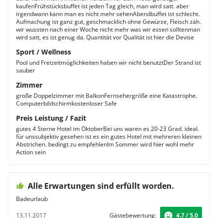
kaufenFrühstücksbuffet ist jeden Tag gleich, man wird satt. aber
irgendwann kann man es nicht mehr sehenAbendbuffet ist schlecht.
Aufmachung ist ganz gut, geschmacklich ohne Gewürze, Fleisch zäh.
wir wussten nach einer Woche nicht mehr was wir essen solltenman
wird satt, es ist genug da. Quantität vor Qualität ist hier die Devise
Sport / Wellness
Pool und Freizeitmöglichkeiten haben wir nicht benutztDer Strand ist
sauber
Zimmer
große Doppelzimmer mit BalkonFernsehergröße eine Katastrophe.
Computerbildschirmkostenloser Safe
Preis Leistung / Fazit
gutes 4 Sterne Hotel im OktoberBei uns waren es 20-23 Grad. ideal.
für unssubjektiv gesehen ist es ein gutes Hotel mit mehreren kleinen
Abstrichen. bedingt zu empfehlenIm Sommer wird hier wohl mehr
Action sein
Alle Erwartungen sind erfüllt worden.
Badeurlaub
13.11.2017
Gästebewertung:
4.7 / 5.0