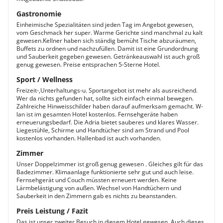
Gastronomie
Einheimische Spezialitäten sind jeden Tag im Angebot gewesen,
vom Geschmack her super. Warme Gerichte sind manchmal zu kalt
gewesen.Kellner haben sich ständig bemüht Tische abzuräumen,
Buffets zu ordnen und nachzufüllen. Damit ist eine Grundordnung
und Sauberkeit gegeben gewesen. Getränkeauswahl ist auch groß
genug gewesen. Preise entsprachen 5-Sterne Hotel.
Sport / Wellness
Freizeit-,Unterhaltungs-u. Sportangebot ist mehr als ausreichend.
Wer da nichts gefunden hat, sollte sich einfach einmal bewegen.
Zahlreiche Hinweisschilder haben darauf aufmerksam gemacht. W-
lan ist im gesamten Hotel kostenlos. Fernsehgeräte haben
erneuerungsbedarf. Die Adria bietet sauberes und klares Wasser.
Liegestühle, Schirme und Handtücher sind am Strand und Pool
kostenlos vorhanden. Hallenbad ist auch vorhanden.
Zimmer
Unser Doppelzimmer ist groß genug gewesen . Gleiches gilt für das
Badezimmer. Klimaanlage funktionierte sehr gut und auch leise.
Fernsehgerät und Couch müssten erneuert werden. Keine
Lärmbelästigung von außen. Wechsel von Handtüchern und
Sauberkeit in den Zimmern gab es nichts zu beanstanden.
Preis Leistung / Fazit
Das ist unser zweiter Besuch in diesem Hotel gewesen. Auch dieses