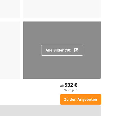
Alle Bilder (10)
532 €
ab
266 € p.P.
Zu den Angeboten