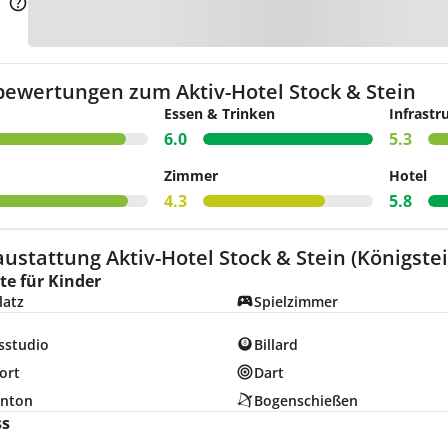
Zur K
bewertungen zum Aktiv-Hotel Stock & Stein
Essen & Trinken
Infrastr
6.0
5.3
Zimmer
Hotel
4.3
5.8
ustattung Aktiv-Hotel Stock & Stein (Königstei
e für Kinder
latz
Spielzimmer
sstudio
Billard
ort
Dart
nton
Bogenschießen
ss