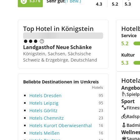
Sehr gut
(1 Bew.)
5.3 / 6
4.3
5.2
5.3
Top Hotel in
Königstein
Hotel
Service
5.2
Landgasthof Neue Schänke
Königstein, Sachsen, Sächsische
Kultur
Schweiz & Erzgebirge, Deutschland
5.3
Hotela
Beliebte Destinationen im Umkreis
Angebot
Hotels
Spielp
Hotels Dresden
95
Sport
Hotels Leipzig
95
Fitnes
Hotels Görlitz
23
Radsp
Hotels Chemnitz
23
Badmi
Hotels Kurort Oberwiesenthal
16
Wellne
Hotels Meißen
16
Sauna