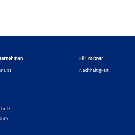
nternehmen
Für Partner
er uns
Nachhaltigkeit
chutz
ssum