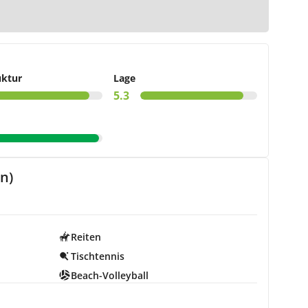
arte
uktur
Lage
5.3
n)
Reiten
Tischtennis
Beach-Volleyball