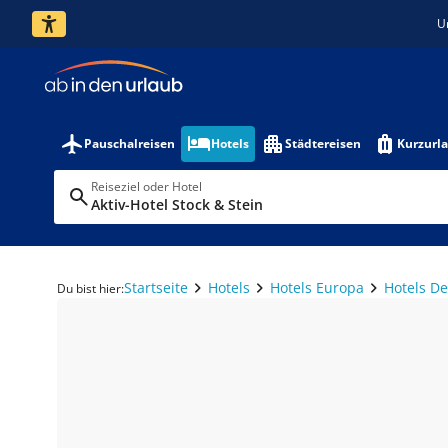
U
Pauschalreisen
Hotels
Städtereisen
Kurzurl
Reiseziel oder Hotel
Aktiv-Hotel Stock & Stein
Startseite
Hotels
Hotels Europa
Hotels D
Du bist hier: