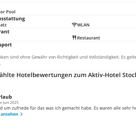
or Pool
usstattung
latz
WLAN
rant
Restaurant
sport
aben sind ohne Gewähr von Richtigkeit und Vollständigkeit. Es gel
.
hlte Hotelbewertungen zum Aktiv-Hotel Stock
laub
im Juni 2025
d um zufriede für das was ich gemacht habe. Es waren alle sehr he
 ansehen