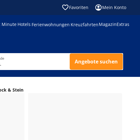
Favoriten
Mein Konto
t Minute
Hotels
Magazin
Extras
Ferienwohnungen
Kreuzfahrten
nde
Angebote suchen
.
ock & Stein