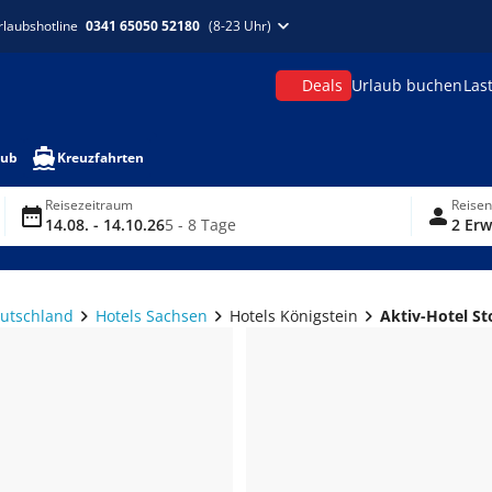
rlaubshotline
0341 65050 52180
(8-23 Uhr)
Deals
Urlaub buchen
Las
aub
Kreuzfahrten
Reisezeitraum
Reise
14.08. - 14.10.26
5 - 8 Tage
2 Erw
eutschland
Hotels Sachsen
Hotels Königstein
Aktiv-Hotel St