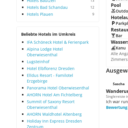
Hotels Bautzen
13
Pool
Hotels Bad Schandau
12
Outdo
Hotels Plauen
9
Hotela
Parkp
Restau
Beliebte Hotels im Umkreis
Bar
Wasser
IFA Schöneck Hotel & Ferienpark
Kanu
Alpina Lodge Hotel
Alle Ang
Oberwiesenthal
Zimmers
Lugsteinhof
Hotel Elbflorenz Dresden
Ausgewä
Elldus Resort - Familotel
Erzgebirge
Sascha
Panorama Hotel Oberwiesenthal
Wanderur
AHORN Hotel Am Fichtelberg
Single
reiste 
Summit of Saxony Resort
Ich war run
Oberwiesenthal
Bewertung
AHORN Waldhotel Altenberg
Holiday Inn Express Dresden
Zentrum