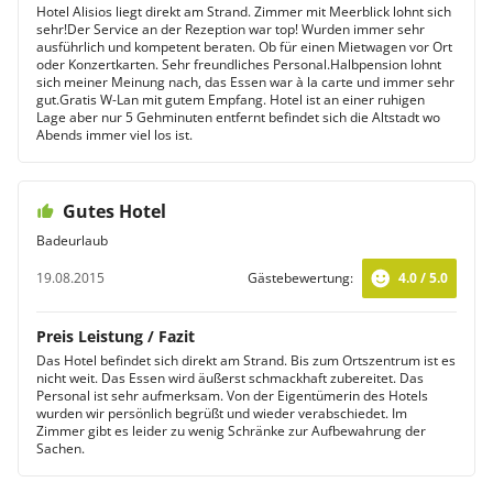
Hotel Alisios liegt direkt am Strand. Zimmer mit Meerblick lohnt sich
sehr!Der Service an der Rezeption war top! Wurden immer sehr
ausführlich und kompetent beraten. Ob für einen Mietwagen vor Ort
oder Konzertkarten. Sehr freundliches Personal.Halbpension lohnt
sich meiner Meinung nach, das Essen war à la carte und immer sehr
gut.Gratis W-Lan mit gutem Empfang. Hotel ist an einer ruhigen
Lage aber nur 5 Gehminuten entfernt befindet sich die Altstadt wo
Abends immer viel los ist.
Gutes Hotel
Badeurlaub
19.08.2015
Gästebewertung:
4.0 / 5.0
Preis Leistung / Fazit
Das Hotel befindet sich direkt am Strand. Bis zum Ortszentrum ist es
nicht weit. Das Essen wird äußerst schmackhaft zubereitet. Das
Personal ist sehr aufmerksam. Von der Eigentümerin des Hotels
wurden wir persönlich begrüßt und wieder verabschiedet. Im
Zimmer gibt es leider zu wenig Schränke zur Aufbewahrung der
Sachen.