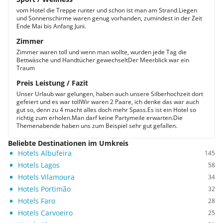
vom Hotel die Treppe runter und schon ist man am Strand.Liegen
und Sonnenschirme waren genug vorhanden, zumindest in der Zeit
Ende Mai bis Anfang Juni.
Zimmer
Zimmer waren toll und wenn man wollte, wurden jede Tag die
Bettwäsche und Handtücher gewechseltDer Meerblick war ein
Traum
Preis Leistung / Fazit
Unser Urlaub war gelungen, haben auch unsere Silberhochzeit dort
gefeiert und es war tollWir waren 2 Paare, ich denke das war auch
gut so, denn zu 4 macht alles doch mehr Spass.Es ist ein Hotel so
richtig zum erholen.Man darf keine Partymeile erwarten.Die
Themenabende haben uns zum Beispiel sehr gut gefallen.
Beliebte Destinationen im Umkreis
Hotels Albufeira
145
Hotels Lagos
58
Hotels Vilamoura
34
Hotels Portimão
32
Hotels Faro
28
Hotels Carvoeiro
25