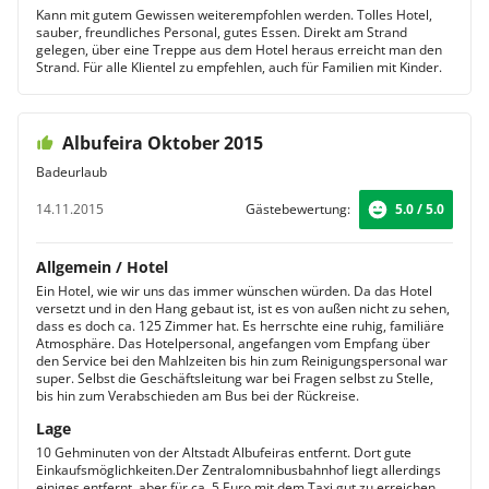
Kann mit gutem Gewissen weiterempfohlen werden. Tolles Hotel,
sauber, freundliches Personal, gutes Essen. Direkt am Strand
gelegen, über eine Treppe aus dem Hotel heraus erreicht man den
Strand. Für alle Klientel zu empfehlen, auch für Familien mit Kinder.
Albufeira Oktober 2015
Badeurlaub
14.11.2015
Gästebewertung:
5.0 / 5.0
Allgemein / Hotel
Ein Hotel, wie wir uns das immer wünschen würden. Da das Hotel
versetzt und in den Hang gebaut ist, ist es von außen nicht zu sehen,
dass es doch ca. 125 Zimmer hat. Es herrschte eine ruhig, familiäre
Atmosphäre. Das Hotelpersonal, angefangen vom Empfang über
den Service bei den Mahlzeiten bis hin zum Reinigungspersonal war
super. Selbst die Geschäftsleitung war bei Fragen selbst zu Stelle,
bis hin zum Verabschieden am Bus bei der Rückreise.
Lage
10 Gehminuten von der Altstadt Albufeiras entfernt. Dort gute
Einkaufsmöglichkeiten.Der Zentralomnibusbahnhof liegt allerdings
einiges entfernt, aber für ca. 5 Euro mit dem Taxi gut zu erreichen.