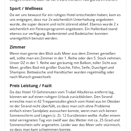
Sport / Wellness
Da wir uns bewusst für ein ruhiges Hotel entschieden haben, kam es
uns entgegen, dass nur 2x wöchentlich Unterhaltung angeboten
wurde, die super dezent und nicht störend ablief. Ebenso wurde 2 x
wöchentlich ein Fitnessprogramm angeboten. Ein Hallenbad stand
ebenso zur verfügung. Bademäntel und Badetücher konnten
unentgeltlich benutzt werden.
Zimmer
Wenn man gerne den Blick aufs Meer aus dem Zimmer genießen
will, sollte man ein Zimmer in der 1. Reihe oder den 5. Stock nehmen.
Unser DZ in der 1. Reihe war geräumig mit Balkon, toller Sicht aus
Meer, großes Bad mit großer Dusche, Föhn, Seife, Duschgel und
Shampoo. Bettwäsche und Handtücher wurden regelmäßig oder
nach Wunsch gewechselt.
Preis Leistung / Fazit
Da das Hotel 10 Gehminuten vom Trubel Albufeiras entfernt lag,
können wir auf einen ruhigen Urlaub zurückblicken. Den Strand
erreichte man in 42 Treppenstufen gleich vom Hotel aus.Im Oktober
ist der Strand nicht überfüllt, so dass man sich ohne Probleme
einfach einen Sandplatz aussuchen konnte, wenn man sich keinen
Sonnenschirm und Liegen (z. Zt. 12 Euro)leisten wollte. Außer einem
total verregneten Tag von zwölf war das Wetter mit ca. 25 Grad und
Sonnenschein sehr angenehm. Leider war das Meer sehr stürmisch,
so dass man kam schwimmen konnte.