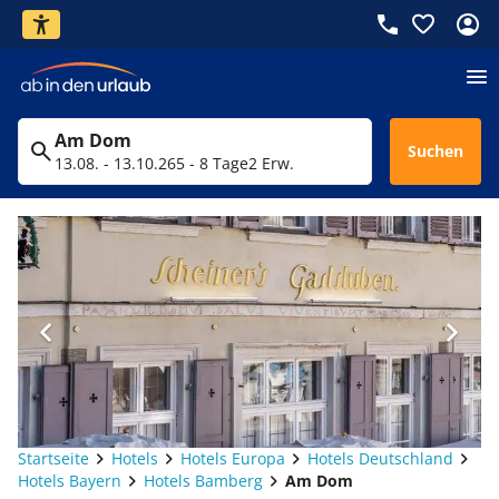
Am Dom
Suchen
13.08. - 13.10.26
5 - 8 Tage
2 Erw.
Startseite
Hotels
Hotels Europa
Hotels Deutschland
Hotels Bayern
Hotels Bamberg
Am Dom