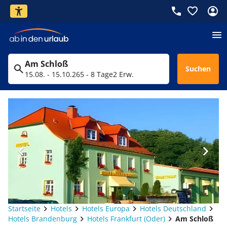
Am Schloß
Suchen
15.08. - 15.10.26
5 - 8 Tage
2 Erw.
Startseite
Hotels
Hotels Europa
Hotels Deutschland
Hotels Brandenburg
Hotels Frankfurt (Oder)
Am Schloß