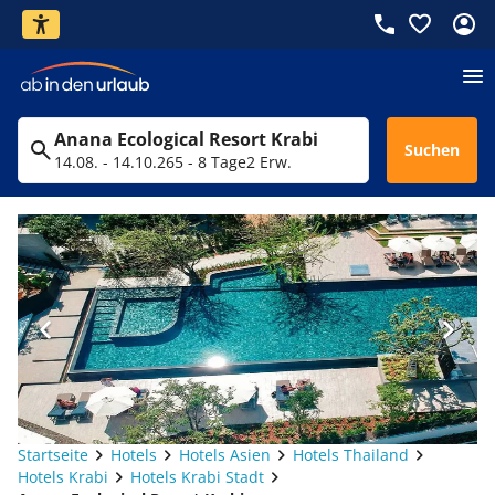
Anana Ecological Resort Krabi
Suchen
14.08. - 14.10.26
5 - 8 Tage
2 Erw.
Startseite
Hotels
Hotels Asien
Hotels Thailand
Hotels Krabi
Hotels Krabi Stadt