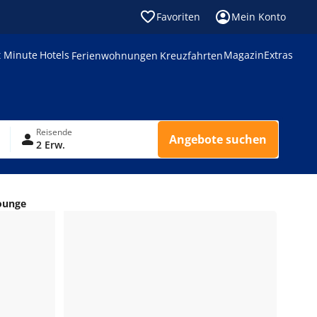
Favoriten
Mein Konto
t Minute
Hotels
Magazin
Extras
Ferienwohnungen
Kreuzfahrten
Reisende
Angebote suchen
2 Erw.
ounge