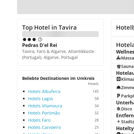
Top Hotel in
Tavira
Hotel
Hotel
Pedras D'el Rei
Tavira, Faro & Algarve, Atlantikküste
Wellne
(Portugal), Algarve, Portugal
Massa
Sauna
Hotela
Beliebte Destinationen im Umkreis
Klima
Hotels
Zimme
Hotels Albufeira
145
Parkp
Hotels Lagos
58
Unterh
Hotels Vilamoura
34
Disco
Hotels Portimão
32
Entfer
Hotels Faro
28
Stadt
Hotels Carvoeiro
25
Hotelty