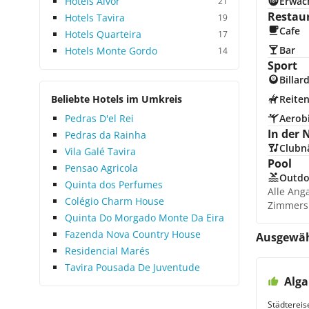
Hotels Alvor
Erwac
21
Restau
Hotels Tavira
19
Cafe
Hotels Quarteira
17
Bar
Hotels Monte Gordo
14
Sport
Billar
Beliebte Hotels im Umkreis
Reite
Pedras D'el Rei
Aerob
In der 
Pedras da Rainha
Clubn
Vila Galé Tavira
Pool
Pensao Agricola
Outdo
Quinta dos Perfumes
Alle Ang
Colégio Charm House
Zimmers
Quinta Do Morgado Monte Da Eira
Fazenda Nova Country House
Ausgewäh
Residencial Marés
Tavira Pousada De Juventude
Alga
Städtereis