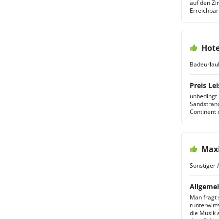
auf den Zi
Erreichbark
Hote
Badeurlau
Preis Lei
unbedingt 
Sandstrand
Continent 
Maxi
Sonstiger 
Allgemei
Man fragt 
runterwirt
die Musik 