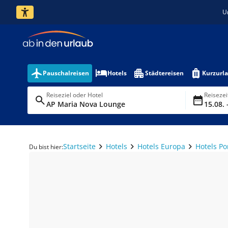
U
Pauschalreisen
Hotels
Städtereisen
Kurzurl
Reiseziel oder Hotel
Reiseze
AP Maria Nova Lounge
15.08. 
Startseite
Hotels
Hotels Europa
Hotels Po
Du bist hier: