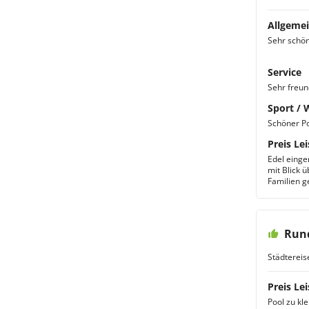
Allgemei
Sehr schön
Service
Sehr freun
Sport / 
Schöner Po
Preis Lei
Edel einge
mit Blick 
Familien g
Rund
Städtereis
Preis Lei
Pool zu kle