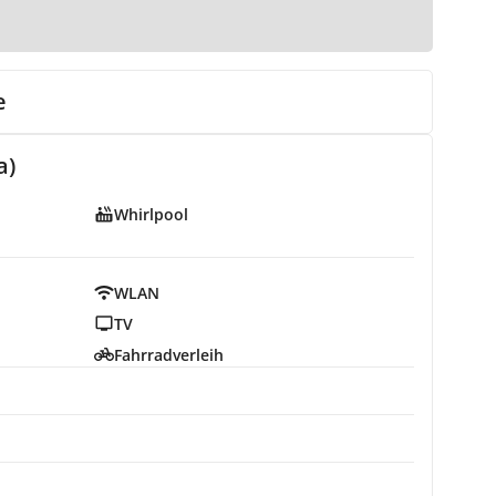
e
a)
Whirlpool
WLAN
TV
Fahrradverleih