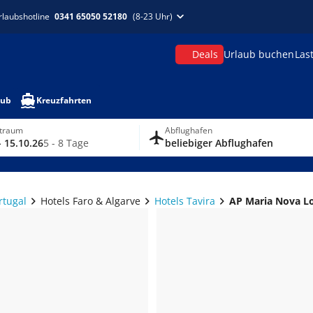
rlaubshotline
0341 65050 52180
(8-23 Uhr)
Deals
Urlaub buchen
Las
aub
Kreuzfahrten
itraum
Abflughafen
- 15.10.26
5 - 8 Tage
beliebiger Abflughafen
rtugal
Hotels Faro & Algarve
Hotels Tavira
AP Maria Nova L