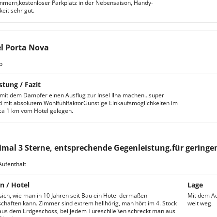
mmern,kostenloser Parkplatz in der Nebensaison, Handy-
eit sehr gut.
l Porta Nova
b
stung / Fazit
mit dem Dampfer einen Ausflug zur Insel Ilha machen...super
 mit absolutem WohlfühlfaktorGünstige Einkaufsmöglichkeiten im
ca 1 km vom Hotel gelegen.
mal 3 Sterne, entsprechende Gegenleistung.für geringen
Aufenthalt
n / Hotel
Lage
sich, wie man in 10 Jahren seit Bau ein Hotel dermaßen
Mit dem Aut
schaften kann. Zimmer sind extrem hellhörig, man hört im 4. Stock
weit weg.
aus dem Erdgeschoss, bei jedem Türeschließen schreckt man aus