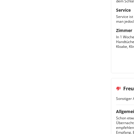
dem Schlaf
Service
Service is
man jedoch
Zimmer
In 1 Woche
Handtücher
Kloake, Kli
Freu
Sonstiger 
Allgemei
Schon etwa
Übernachtu
empfehlen.
Empfang. B