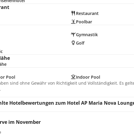
hsenenhotel
rant
Restaurant
Poolbar
d
Gymnastik
n
Golf
ic
Nähe
ähe
or Pool
Indoor Pool
aben sind ohne Gewähr von Richtigkeit und Vollständigkeit. Es gel
.
lte Hotelbewertungen zum Hotel AP Maria Nova Loung
rve im November
e