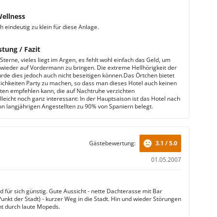
Wellness
 eindeutig zu klein für diese Anlage.
stung / Fazit
terne, vieles liegt im Argen, es fehlt wohl einfach das Geld, um
wieder auf Vordermann zu bringen. Die extreme Hellhörigkeit der
de dies jedoch auch nicht beseitigen können.Das Örtchen bietet
chkeiten Party zu machen, so dass man dieses Hotel auch keinen
ten empfehlen kann, die auf Nachtruhe verzichten
leicht noch ganz interessant: In der Hauptsaison ist das Hotel nach
n langjährigen Angestellten zu 90% von Spaniern belegt.
Gästebewertung:
3.1 / 5.0
01.05.2007
d für sich günstig. Gute Aussicht - nette Dachterasse mit Bar
Punkt der Stadt) - kurzer Weg in die Stadt. Hin und wieder Störungen
ht durch laute Mopeds.