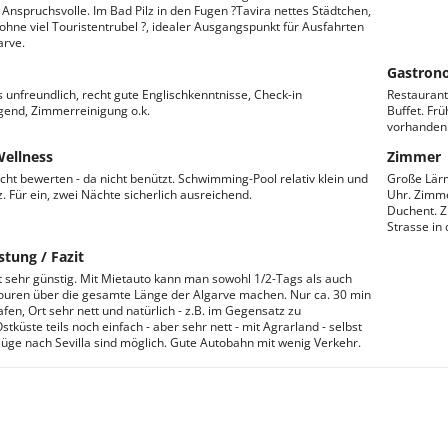
Anspruchsvolle. Im Bad Pilz in den Fugen ?Tavira nettes Städtchen,
- ohne viel Touristentrubel ?, idealer Ausgangspunkt für Ausfahrten
arve.
Gastron
unfreundlich, recht gute Englischkenntnisse, Check-in
Restaurant
gend, Zimmerreinigung o.k.
Buffet. Frü
vorhanden.
Wellness
Zimmer
icht bewerten - da nicht benützt. Schwimming-Pool relativ klein und
Große Lärm
. Für ein, zwei Nächte sicherlich ausreichend.
Uhr. Zimme
Duchent. Z
Strasse in
stung / Fazit
gt sehr günstig. Mit Mietauto kann man sowohl 1/2-Tags als auch
uren über die gesamte Länge der Algarve machen. Nur ca. 30 min
fen, Ort sehr nett und natürlich - z.B. im Gegensatz zu
stküste teils noch einfach - aber sehr nett - mit Agrarland - selbst
üge nach Sevilla sind möglich. Gute Autobahn mit wenig Verkehr.