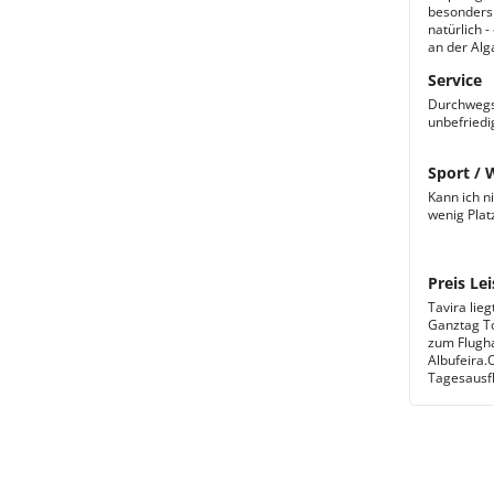
besonders 
natürlich 
an der Alg
Service
Durchwegs 
unbefriedi
Sport / 
Kann ich n
wenig Platz
Preis Lei
Tavira lie
Ganztag To
zum Flugha
Albufeira.O
Tagesausfl