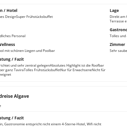
n / Hotel
Lage
es DesignSuper Frühstücksbuffet
Direkt am 
Terrasse e
Gastron
dliches Personal
Tolles und
Wellness
Zimmer
ol mit schönen Liegen und Poolbar
Sehr saube
stung / Fazit
richtet und sehr zentral gelegenAbsolutes Highlight ist die Roofbar
über ganz TaviraTolles FrühstücksbuffetNur für ErwachseneNicht für
eeignet
reise Algave
e
stung / Fazit
in, Gastronomie entspricht nicht einem 4-Sterne-Hotel, Wifi nicht