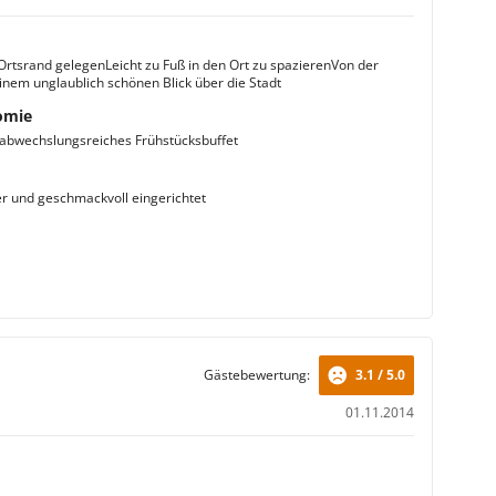
Ortsrand gelegenLeicht zu Fuß in den Ort zu spazierenVon der
inem unglaublich schönen Blick über die Stadt
omie
 abwechslungsreiches Frühstücksbuffet
r und geschmackvoll eingerichtet
Gästebewertung:
3.1 / 5.0
01.11.2014