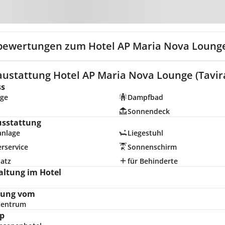
Zur Karte
bewertungen zum Hotel AP Maria Nova Loung
austattung Hotel AP Maria Nova Lounge (Tavir
ss
ge
Dampfbad
Sonnendeck
usstattung
anlage
Liegestuhl
rservice
Sonnenschirm
latz
für Behinderte
altung im Hotel
nung vom
zentrum
p