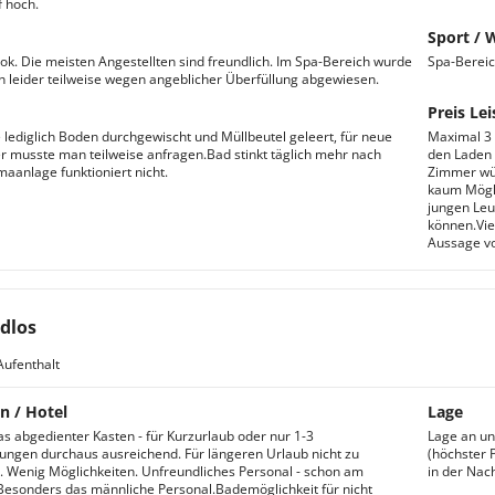
 hoch.
Sport / 
t ok. Die meisten Angestellten sind freundlich. Im Spa-Bereich wurde
Spa-Bereich
 leider teilweise wegen angeblicher Überfüllung abgewiesen.
Preis Lei
 lediglich Boden durchgewischt und Müllbeutel geleert, für neue
Maximal 3 S
 musste man teilweise anfragen.Bad stinkt täglich mehr nach
den Laden 
maanlage funktioniert nicht.
Zimmer wür
kaum Mögli
jungen Leu
können.Viel
Aussage vo
dlos
Aufenthalt
n / Hotel
Lage
s abgedienter Kasten - für Kurzurlaub oder nur 1-3
Lage an un
ngen durchaus ausreichend. Für längeren Urlaub nicht zu
(höchster 
 Wenig Möglichkeiten. Unfreundliches Personal - schon am
in der Nac
esonders das männliche Personal.Bademöglichkeit für nicht