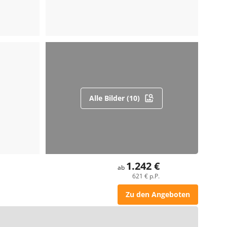
Alle Bilder (10)
1.242 €
ab
621 € p.P.
Zu den Angeboten