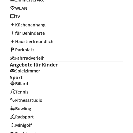
WLAN
TV
Küchenanhang
für Behinderte
Haustierfreundlich
Parkplatz
Fahrradverleih
Angebote für Kinder
Spielzimmer
Sport
Billard
Tennis
Fitnessstudio
Bowling
Radsport
Minigolf