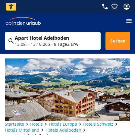
Apart Hotel Adelboden
Suchen
13.08. - 13.10.26
5 - 8 Tage
2 Erw.
Startseite
Hotels
Hotels Europa
Hotels Schweiz
Hotels Mittelland
Hotels Adelboden