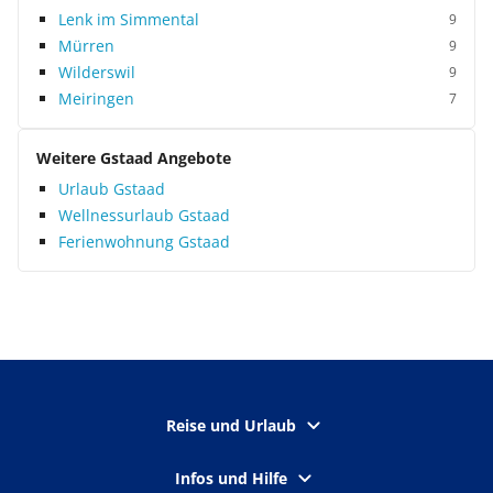
Lenk im Simmental
9
Mürren
9
Wilderswil
9
Meiringen
7
Weitere Gstaad Angebote
Urlaub Gstaad
Wellnessurlaub Gstaad
Ferienwohnung Gstaad
Reise und Urlaub
Infos und Hilfe