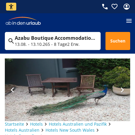
Azabu Boutique Accommodation Byron Bay
Suchen
13.08. - 13.10.26
5 - 8 Tage
2 Erw.
Startseite
Hotels
Hotels Australien und Pazifik
Hotels Australien
Hotels New South Wales