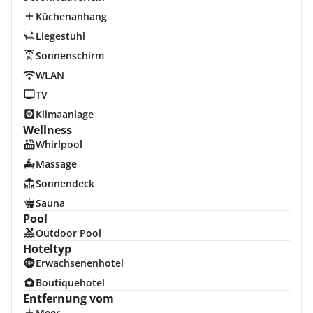
Küchenanhang
Liegestuhl
Sonnenschirm
WLAN
TV
Klimaanlage
Wellness
Whirlpool
Massage
Sonnendeck
Sauna
Pool
Outdoor Pool
Hoteltyp
Erwachsenenhotel
Boutiquehotel
Entfernung vom
Meer