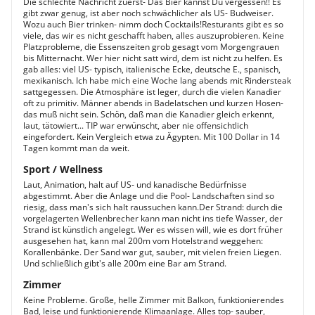
Die schlechte Nachricht zuerst- Das Bier kannst Du vergessen!! Es
gibt zwar genug, ist aber noch schwächlicher als US- Budweiser.
Wozu auch Bier trinken- nimm doch Cocktails!Resturants gibt es so
viele, das wir es nicht geschafft haben, alles auszuprobieren. Keine
Platzprobleme, die Essenszeiten grob gesagt vom Morgengrauen
bis Mitternacht. Wer hier nicht satt wird, dem ist nicht zu helfen. Es
gab alles: viel US- typisch, italienische Ecke, deutsche E., spanisch,
mexikanisch. Ich habe mich eine Woche lang abends mit Rindersteak
sattgegessen. Die Atmosphäre ist leger, durch die vielen Kanadier
oft zu primitiv. Männer abends in Badelatschen und kurzen Hosen-
das muß nicht sein. Schön, daß man die Kanadier gleich erkennt,
laut, tätowiert... TIP war erwünscht, aber nie offensichtlich
eingefordert. Kein Vergleich etwa zu Ägypten. Mit 100 Dollar in 14
Tagen kommt man da weit.
Sport / Wellness
Laut, Animation, halt auf US- und kanadische Bedürfnisse
abgestimmt. Aber die Anlage und die Pool- Landschaften sind so
riesig, dass man's sich halt raussuchen kann.Der Strand: durch die
vorgelagerten Wellenbrecher kann man nicht ins tiefe Wasser, der
Strand ist künstlich angelegt. Wer es wissen will, wie es dort früher
ausgesehen hat, kann mal 200m vom Hotelstrand weggehen:
Korallenbänke. Der Sand war gut, sauber, mit vielen freien Liegen.
Und schließlich gibt's alle 200m eine Bar am Strand.
Zimmer
Keine Probleme. Große, helle Zimmer mit Balkon, funktionierendes
Bad, leise und funktionierende Klimaanlage. Alles top- sauber,