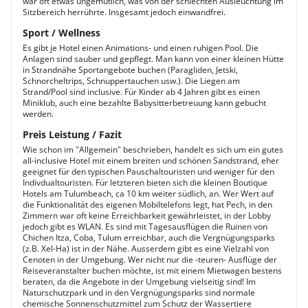
war oft etwas ungemütlich, was von der schlechten Ausleuchtung im
Sitzbereich herrührte. Insgesamt jedoch einwandfrei.
Sport / Wellness
Es gibt je Hotel einen Animations- und einen ruhigen Pool. Die
Anlagen sind sauber und gepflegt. Man kann von einer kleinen Hütte
in Strandnähe Sportangebote buchen (Paragliden, Jetski,
Schnorcheltrips, Schnuppertauchen usw.). Die Liegen am
Strand/Pool sind inclusive. Für Kinder ab 4 Jahren gibt es einen
Miniklub, auch eine bezahlte Babysitterbetreuung kann gebucht
werden.
Preis Leistung / Fazit
Wie schon im "Allgemein" beschrieben, handelt es sich um ein gutes
all-inclusive Hotel mit einem breiten und schönen Sandstrand, eher
geeignet für den typischen Pauschaltouristen und weniger für den
Indivdualtouristen. Für letzteren bieten sich die kleinen Boutique
Hotels am Tulumbeach, ca 10 km weiter südlich, an. Wer Wert auf
die Funktionalität des eigenen Mobiltelefons legt, hat Pech, in den
Zimmern war oft keine Erreichbarkeit gewährleistet, in der Lobby
jedoch gibt es WLAN. Es sind mit Tagesausflügen die Ruinen von
Chichen Itza, Coba, Tulum erreichbar, auch die Vergnügungsparks
(z.B. Xel-Ha) ist in der Nähe. Ausserdem gibt es eine Vielzahl von
Cenoten in der Umgebung. Wer nicht nur die -teuren- Ausflüge der
Reiseveranstalter buchen möchte, ist mit einem Mietwagen bestens
beraten, da die Angebote in der Umgebung vielseitig sind! Im
Naturschutzpark und in den Vergnügungsparks sind normale
chemische Sonnenschutzmittel zum Schutz der Wassertiere