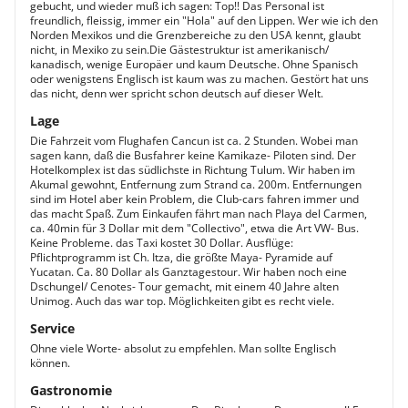
gebucht, und wieder muß ich sagen: Top!! Das Personal ist
freundlich, fleissig, immer ein "Hola" auf den Lippen. Wer wie ich den
Norden Mexikos und die Grenzbereiche zu den USA kennt, glaubt
nicht, in Mexiko zu sein.Die Gästestruktur ist amerikanisch/
kanadisch, wenige Europäer und kaum Deutsche. Ohne Spanisch
oder wenigstens Englisch ist kaum was zu machen. Gestört hat uns
das nicht, denn wer spricht schon deutsch auf dieser Welt.
Lage
Die Fahrzeit vom Flughafen Cancun ist ca. 2 Stunden. Wobei man
sagen kann, daß die Busfahrer keine Kamikaze- Piloten sind. Der
Hotelkomplex ist das südlichste in Richtung Tulum. Wir haben im
Akumal gewohnt, Entfernung zum Strand ca. 200m. Entfernungen
sind im Hotel aber kein Problem, die Club-cars fahren immer und
das macht Spaß. Zum Einkaufen fährt man nach Playa del Carmen,
ca. 40min für 3 Dollar mit dem "Collectivo", etwa die Art VW- Bus.
Keine Probleme. das Taxi kostet 30 Dollar. Ausflüge:
Pflichtprogramm ist Ch. Itza, die größte Maya- Pyramide auf
Yucatan. Ca. 80 Dollar als Ganztagestour. Wir haben noch eine
Dschungel/ Cenotes- Tour gemacht, mit einem 40 Jahre alten
Unimog. Auch das war top. Möglichkeiten gibt es recht viele.
Service
Ohne viele Worte- absolut zu empfehlen. Man sollte Englisch
können.
Gastronomie