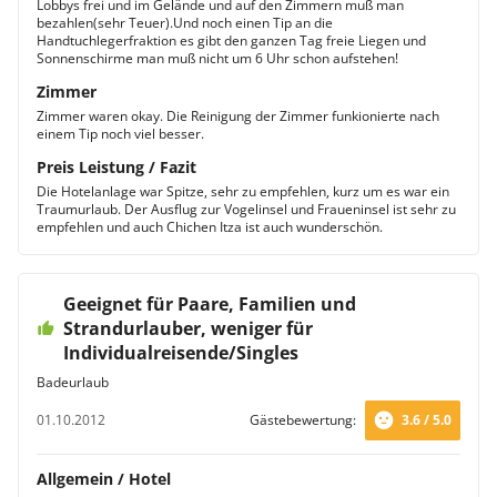
Lobbys frei und im Gelände und auf den Zimmern muß man
bezahlen(sehr Teuer).Und noch einen Tip an die
Handtuchlegerfraktion es gibt den ganzen Tag freie Liegen und
Sonnenschirme man muß nicht um 6 Uhr schon aufstehen!
Zimmer
Zimmer waren okay. Die Reinigung der Zimmer funkionierte nach
einem Tip noch viel besser.
Preis Leistung / Fazit
Die Hotelanlage war Spitze, sehr zu empfehlen, kurz um es war ein
Traumurlaub. Der Ausflug zur Vogelinsel und Fraueninsel ist sehr zu
empfehlen und auch Chichen Itza ist auch wunderschön.
Geeignet für Paare, Familien und
Strandurlauber, weniger für
Individualreisende/Singles
Badeurlaub
01.10.2012
Gästebewertung:
3.6 / 5.0
Allgemein / Hotel