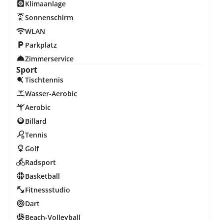
Klimaanlage
Sonnenschirm
WLAN
Parkplatz
Zimmerservice
Sport
Tischtennis
Wasser-Aerobic
Aerobic
Billard
Tennis
Golf
Radsport
Basketball
Fitnessstudio
Dart
Beach-Volleyball