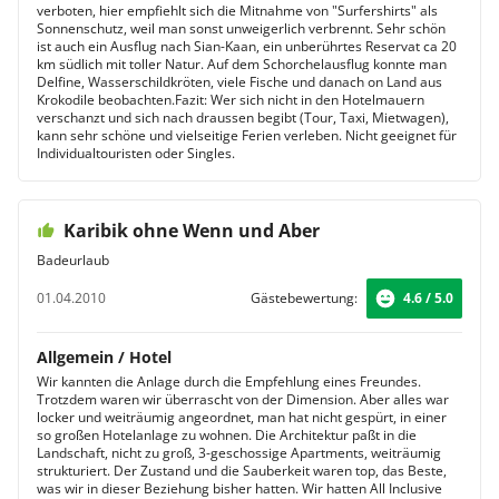
verboten, hier empfiehlt sich die Mitnahme von "Surfershirts" als
Sonnenschutz, weil man sonst unweigerlich verbrennt. Sehr schön
ist auch ein Ausflug nach Sian-Kaan, ein unberührtes Reservat ca 20
km südlich mit toller Natur. Auf dem Schorchelausflug konnte man
Delfine, Wasserschildkröten, viele Fische und danach on Land aus
Krokodile beobachten.Fazit: Wer sich nicht in den Hotelmauern
verschanzt und sich nach draussen begibt (Tour, Taxi, Mietwagen),
kann sehr schöne und vielseitige Ferien verleben. Nicht geeignet für
Individualtouristen oder Singles.
Karibik ohne Wenn und Aber
Badeurlaub
01.04.2010
Gästebewertung:
4.6 / 5.0
Allgemein / Hotel
Wir kannten die Anlage durch die Empfehlung eines Freundes.
Trotzdem waren wir überrascht von der Dimension. Aber alles war
locker und weiträumig angeordnet, man hat nicht gespürt, in einer
so großen Hotelanlage zu wohnen. Die Architektur paßt in die
Landschaft, nicht zu groß, 3-geschossige Apartments, weiträumig
strukturiert. Der Zustand und die Sauberkeit waren top, das Beste,
was wir in dieser Beziehung bisher hatten. Wir hatten All Inclusive