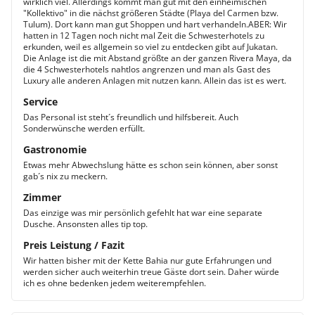
wirklich viel. Allerdings kommt man gut mit den einheimischen
"Kollektivo" in die nächst größeren Städte (Playa del Carmen bzw.
Tulum). Dort kann man gut Shoppen und hart verhandeln.ABER: Wir
hatten in 12 Tagen noch nicht mal Zeit die Schwesterhotels zu
erkunden, weil es allgemein so viel zu entdecken gibt auf Jukatan.
Die Anlage ist die mit Abstand größte an der ganzen Rivera Maya, da
die 4 Schwesterhotels nahtlos angrenzen und man als Gast des
Luxury alle anderen Anlagen mit nutzen kann. Allein das ist es wert.
Service
Das Personal ist steht´s freundlich und hilfsbereit. Auch
Sonderwünsche werden erfüllt.
Gastronomie
Etwas mehr Abwechslung hätte es schon sein können, aber sonst
gab´s nix zu meckern.
Zimmer
Das einzige was mir persönlich gefehlt hat war eine separate
Dusche. Ansonsten alles tip top.
Preis Leistung / Fazit
Wir hatten bisher mit der Kette Bahia nur gute Erfahrungen und
werden sicher auch weiterhin treue Gäste dort sein. Daher würde
ich es ohne bedenken jedem weiterempfehlen.