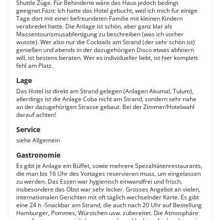
Shuttle Züge. Für Behinderte wäre das Haus jedoch bedingt
geeignet.Fazit: Ich hatte das Hotel gebucht, weil ich mich für einige
Tage dort mit einer befreundeten Familie mit kleinen Kindern
verabredet hatte. Die Anlage ist schön, aber ganz klar als
Massentourismusabfertigung zu beschreiben (was ich vorher
wusste). Wer also nur die Cocktails am Strand (der sehr schön ist)
genießen und abends in der dazugehörigen Disco etwas abfeiern
will, ist bestens beraten. Wer es individueller liebt, ist hier komplett
fehl am Platz.
Lage
Das Hotel ist direkt am Strand gelegen (Anlagen Akumal, Tulum),
allerdings ist die Anlage Coba nicht am Strand, sondern sehr nahe
an der dazugehörigen Strasse gebaut. Bei der Zimmer/Hotelwahl
darauf achten!
Service
siehe Allgemein
Gastronomie
Es gibt je Anlage ein Büffet, sowie mehrere Spezalitätenrestaurants,
die man bis 16 Uhr des Vortages reservieren muss, um eingelassen
zu werden. Das Essen war hygienisch einwandfrei und frisch,
insbesondere das Obst war sehr lecker. Grosses Angebot an vielen,
internationalen Gerichten mit oft täglich wechselnder Karte. Es gibt
eine 24 h -Snackbar am Strand, die auch nach 20 Uhr auf Bestellung
Hamburger, Pommes, Würstchen usw. zubereitet. Die Atmosphäre