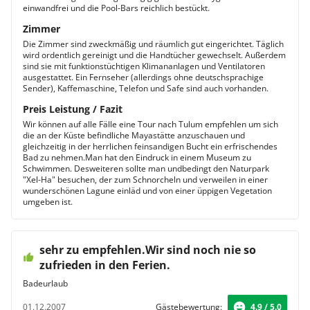
einwandfrei und die Pool-Bars reichlich bestückt.
Zimmer
Die Zimmer sind zweckmäßig und räumlich gut eingerichtet. Täglich
wird ordentlich gereinigt und die Handtücher gewechselt. Außerdem
sind sie mit funktionstüchtigen Klimananlagen und Ventilatoren
ausgestattet. Ein Fernseher (allerdings ohne deutschsprachige
Sender), Kaffemaschine, Telefon und Safe sind auch vorhanden.
Preis Leistung / Fazit
Wir können auf alle Fälle eine Tour nach Tulum empfehlen um sich
die an der Küste befindliche Mayastätte anzuschauen und
gleichzeitig in der herrlichen feinsandigen Bucht ein erfrischendes
Bad zu nehmen.Man hat den Eindruck in einem Museum zu
Schwimmen. Desweiteren sollte man undbedingt den Naturpark
"Xel-Ha" besuchen, der zum Schnorcheln und verweilen in einer
wunderschönen Lagune einläd und von einer üppigen Vegetation
umgeben ist.
sehr zu empfehlen.Wir sind noch nie so
zufrieden in den Ferien.
Badeurlaub
01.12.2007
Gästebewertung:
4.9 / 5.0