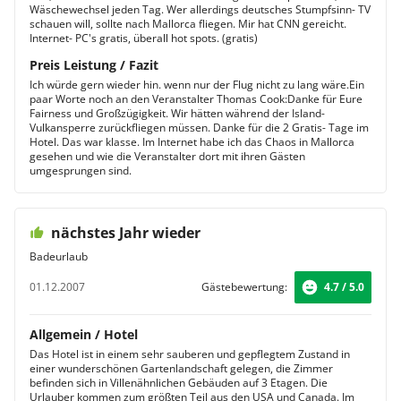
Wäschewechsel jeden Tag. Wer allerdings deutsches Stumpfsinn- TV
schauen will, sollte nach Mallorca fliegen. Mir hat CNN gereicht.
Internet- PC's gratis, überall hot spots. (gratis)
Preis Leistung / Fazit
Ich würde gern wieder hin. wenn nur der Flug nicht zu lang wäre.Ein
paar Worte noch an den Veranstalter Thomas Cook:Danke für Eure
Fairness und Großzügigkeit. Wir hätten während der Island-
Vulkansperre zurückfliegen müssen. Danke für die 2 Gratis- Tage im
Hotel. Das war klasse. Im Internet habe ich das Chaos in Mallorca
gesehen und wie die Veranstalter dort mit ihren Gästen
umgesprungen sind.
nächstes Jahr wieder
Badeurlaub
01.12.2007
Gästebewertung:
4.7 / 5.0
Allgemein / Hotel
Das Hotel ist in einem sehr sauberen und gepflegtem Zustand in
einer wunderschönen Gartenlandschaft gelegen, die Zimmer
befinden sich in Villenähnlichen Gebäuden auf 3 Etagen. Die
Urlauber kommen zum größten Teil aus den USA und Canada. Im