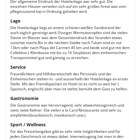
Der allgemeine Eindruck der Hotelanlage war sehr gut. Die
einzelnen Häuser verteilen sich auf ein sehr großes Areal was vom
pflegezustand top in Ordnung gehalten wird.
Lage
Die Hotelanlage liegt an einem schönen weißen Sandstrand der
auch täglich gereinigt wird. Einziger Wermutstropfen sind die vielen
Steine im Wasser was dem Gesamteindruck des Stranden etwas
zunichte macht.Bis in die nächten Städte nach Tulum sind es nur
13km oder nach Playa del Carmen 45 km und beide sind gut mit dem
Collektivo ( Kleinbusse mit bis zu 16 Sitzplätze) dem einheimischen
Transportmittel gut und günstig zu erreichen.
Service
Freundlichkeit und Hilfsbereitschaft des Personals und der
Einheimischen stehen in.- und ausserhalb der Hotelanlage an erster
Stelle. Mit den Fremdspachen im Hotel ist es nicht so weit her (
Spanisch, englisch) aber man ist stehts bemüht dem Gast zu helfen.
Gastronomie
Die Gastronomie war hervorragend, sehr abwechslungsreich und
stets nette Kellner. Die vielen a la Card Restaurants sind sehr zu
empfehlen(brasilianisch, mexikanisch usw.)
Sport / Wellness
Für das Freizeitangebot gibt es sehr viele möglichkeiten und für
jeden Geschmack ist etwas dabei. Internetzugang hat man in den