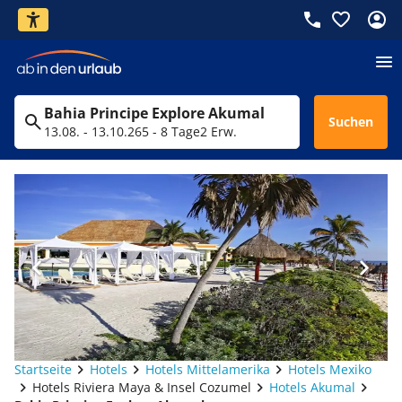
Bahia Principe Explore Akumal
Suchen
13.08. - 13.10.26
5 - 8 Tage
2 Erw.
Startseite
Hotels
Hotels Mittelamerika
Hotels Mexiko
Hotels Riviera Maya & Insel Cozumel
Hotels Akumal