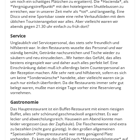
um noch ein schattiges Plätzchen zu ergattern). Die *Hacienda*, als
*Vergnügungstreffpunkt* mit den hoteleigenen Shuttlebussen zu
erreichen, war in unserer Zeit mehr als *tot*..und langweilig. Eine
Disco und eine Sportsbar sowie eine reihe Verkaufsläden mit dem
üblichen Touristenangebot war alles. Aber vielleicht waren wir
abends gegen 21.30 uhr einfach zu früh dort?
Service
Unglaublich viel Servicepersonal, das stets sehr freundlich und
hilfsbereit war. In den Restaurants wuselte das Personal und war
ständig bemüht, Getränke nachzureichen und Tische wieder zu
säubern und neu einzudecken....Wir hatten das Gefühl, das alles
bestens eingespielt war und daher auch alles perfekt lief. Eine
Einschränkung dabei muß ich allerdings beim Counterpersonal an
der Rezeption machen. Alle sehr nett und hilfsbereit, sofern es sich
um keine *Sonderwünsche* handelte, aber vielleicht waren sie ja
auch nur einfach überfordert. Da die Restaurants immer sehr gut
belegt waren, mußte man einige Tage vorher eine Reservierung
vornehmen.
Gastronomie
Das Hauptrestaurant ist ein Buffet-Restaurant mit einem riesigen
Buffet, alles sehr schönund geschmackvoll angerichtet. Es war
lecker und abwechslungsreich. Hauswein am Abend konnte man
leider vergessen (aus der Zapfsäule). Die Flaschenweine sind extra
zu bezahlen (nicht ganz günstig). In den großen allgemeinen
*Speisesälen* (Hauptrestaurant) war stets genügend Platz
vorhanden . Es kam nie das Gefühl nach *Massenverköstigung* auf,