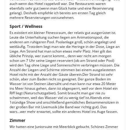
auch wenn das Hotel rappelvoll war. Die Restaurants waren
ebenfalls sehr gut (wenn man Glück hatte und eine Reservierung
gelang). Deshalb empfehle ich bereits am ersten Tag gleich
mehrere Reservierungen vorzunehmen.
Sport / Wellness
Es existiert ein kleiner Fitnessraum, der relativ gut ausgerüstet ist.
Leute die Unterhaltung suchen liegen am Animationspool, die
anderen am ruhigeren Pool. Poolanlage groß, schön angelegt und
weitläufig. Trotzdem liegt man wie die Heringe in der Dose, Liege an
Liege. Am Strand hat man schon etwas mehr Platz. Hier gilt das
übliche Prinzip, wer zuerst kommt.., denn wer nicht am morgen
schon um 7 Uhr seine Liegen reserviert (ob am Strand oder Pool)
wird den Tag ohne Liege und Sonnenschirm verbringen müssen. Die
Anzahl der Liegen und Schirme stimmen bei einem ausgelasteten
Hotel nicht mit der Anzahl der Gäste überein.Der Strand ist sehr
schön, aber zum Baden nicht so geeignet. Der ganze Boden im
Wasser ist von Steinen übersäht und man kann nur etwa 20 Meter
ins Meer hinaus gehen, dann ist abgesperrt, weil vor dem Hotel ein
Riff liegt (Naturschutzgebiet). Somit braucht man gar nie zu
schwimmen, weil das Wasser viel zu wenig tief ist.Abends eine
1stündige Show und anschließend gemütliches Beisammensitzen in
der großen Bar mit Livemusik (die Band war richtig gut). Das
wars...wer mehr erwartet, sollte ein anderes Hotel ins Auge fassen.
Zimmer
Wir hatten eine Juniorsuite mit Meerblick gebucht. Schönes Zimmer