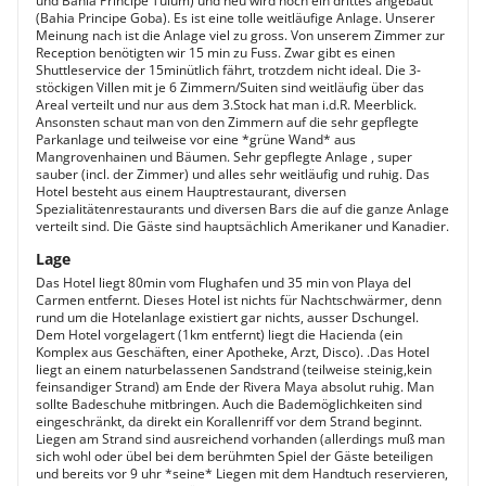
und Bahia Principe Tulum) und neu wird noch ein drittes angebaut
(Bahia Principe Goba). Es ist eine tolle weitläufige Anlage. Unserer
Meinung nach ist die Anlage viel zu gross. Von unserem Zimmer zur
Reception benötigten wir 15 min zu Fuss. Zwar gibt es einen
Shuttleservice der 15minütlich fährt, trotzdem nicht ideal. Die 3-
stöckigen Villen mit je 6 Zimmern/Suiten sind weitläufig über das
Areal verteilt und nur aus dem 3.Stock hat man i.d.R. Meerblick.
Ansonsten schaut man von den Zimmern auf die sehr gepflegte
Parkanlage und teilweise vor eine *grüne Wand* aus
Mangrovenhainen und Bäumen. Sehr gepflegte Anlage , super
sauber (incl. der Zimmer) und alles sehr weitläufig und ruhig. Das
Hotel besteht aus einem Hauptrestaurant, diversen
Spezialitätenrestaurants und diversen Bars die auf die ganze Anlage
verteilt sind. Die Gäste sind hauptsächlich Amerikaner und Kanadier.
Lage
Das Hotel liegt 80min vom Flughafen und 35 min von Playa del
Carmen entfernt. Dieses Hotel ist nichts für Nachtschwärmer, denn
rund um die Hotelanlage existiert gar nichts, ausser Dschungel.
Dem Hotel vorgelagert (1km entfernt) liegt die Hacienda (ein
Komplex aus Geschäften, einer Apotheke, Arzt, Disco). .Das Hotel
liegt an einem naturbelassenen Sandstrand (teilweise steinig,kein
feinsandiger Strand) am Ende der Rivera Maya absolut ruhig. Man
sollte Badeschuhe mitbringen. Auch die Bademöglichkeiten sind
eingeschränkt, da direkt ein Korallenriff vor dem Strand beginnt.
Liegen am Strand sind ausreichend vorhanden (allerdings muß man
sich wohl oder übel bei dem berühmten Spiel der Gäste beteiligen
und bereits vor 9 uhr *seine* Liegen mit dem Handtuch reservieren,