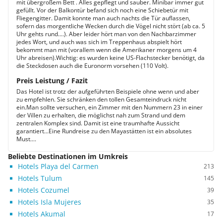
mit übergroßem Bett . Alles gepflegt und sauber. Minibar immer gut
gefüllt. Vor der Balkontür befand sich noch eine Schiebetür mit
Fliegengitter. Damit konnte man auch nachts die Tür auflassen,
sofern das morgentliche Wecken durch die Vögel nicht stört (ab ca. 5
Uhr gehts rund....). Aber leider hört man von den Nachbarzimmer
jedes Wort, und auch was sich im Treppenhaus abspielt hört
bekommt man mit (vorallem wenn die Amerikaner morgens um 4
Uhr abreisen).Wichtig: es wurden keine US-Flachstecker benötigt, da
die Steckdosen auch die Euronorm vorsehen (110 Volt).
Preis Leistung / Fazit
Das Hotel ist trotz der aufgeführten Beispiele ohne wenn und aber
zu empfehlen. Sie schränken den tollen Gesamteindruck nicht
ein.Man sollte versuchen, ein Zimmer mit den Nummern 23 in einer
der Villen zu erhalten, die möglichst nah zum Strand und dem
zentralen Komplex sind. Damit ist eine traumhafte Aussicht
garantiert...Eine Rundreise zu den Mayastätten ist ein absolutes
Must....
Beliebte Destinationen im Umkreis
Hotels Playa del Carmen
213
Hotels Tulum
145
Hotels Cozumel
39
Hotels Isla Mujeres
35
Hotels Akumal
17