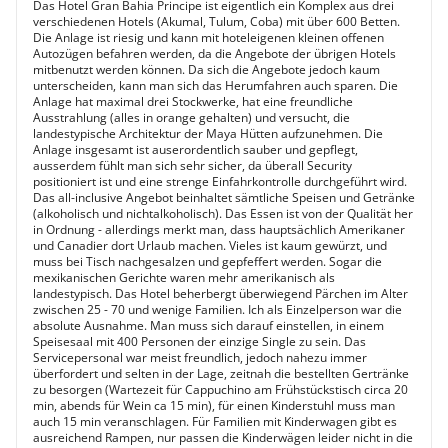
Das Hotel Gran Bahia Principe ist eigentlich ein Komplex aus drei
verschiedenen Hotels (Akumal, Tulum, Coba) mit über 600 Betten.
Die Anlage ist riesig und kann mit hoteleigenen kleinen offenen
Autozügen befahren werden, da die Angebote der übrigen Hotels
mitbenutzt werden können. Da sich die Angebote jedoch kaum
unterscheiden, kann man sich das Herumfahren auch sparen. Die
Anlage hat maximal drei Stockwerke, hat eine freundliche
Ausstrahlung (alles in orange gehalten) und versucht, die
landestypische Architektur der Maya Hütten aufzunehmen. Die
Anlage insgesamt ist auserordentlich sauber und gepflegt,
ausserdem fühlt man sich sehr sicher, da überall Security
positioniert ist und eine strenge Einfahrkontrolle durchgeführt wird.
Das all-inclusive Angebot beinhaltet sämtliche Speisen und Getränke
(alkoholisch und nichtalkoholisch). Das Essen ist von der Qualität her
in Ordnung - allerdings merkt man, dass hauptsächlich Amerikaner
und Canadier dort Urlaub machen. Vieles ist kaum gewürzt, und
muss bei Tisch nachgesalzen und gepfeffert werden. Sogar die
mexikanischen Gerichte waren mehr amerikanisch als
landestypisch. Das Hotel beherbergt überwiegend Pärchen im Alter
zwischen 25 - 70 und wenige Familien. Ich als Einzelperson war die
absolute Ausnahme. Man muss sich darauf einstellen, in einem
Speisesaal mit 400 Personen der einzige Single zu sein. Das
Servicepersonal war meist freundlich, jedoch nahezu immer
überfordert und selten in der Lage, zeitnah die bestellten Gertränke
zu besorgen (Wartezeit für Cappuchino am Frühstückstisch circa 20
min, abends für Wein ca 15 min), für einen Kinderstuhl muss man
auch 15 min veranschlagen. Für Familien mit Kinderwagen gibt es
ausreichend Rampen, nur passen die Kinderwägen leider nicht in die