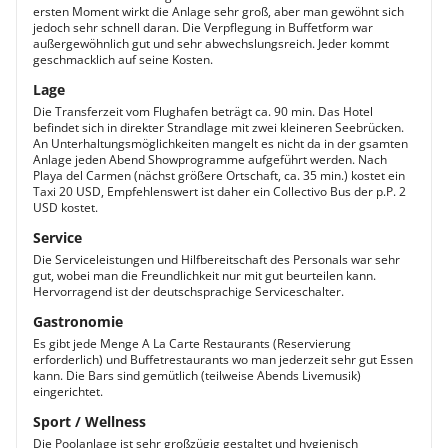
ersten Moment wirkt die Anlage sehr groß, aber man gewöhnt sich
jedoch sehr schnell daran. Die Verpflegung in Buffetform war
außergewöhnlich gut und sehr abwechslungsreich. Jeder kommt
geschmacklich auf seine Kosten.
Lage
Die Transferzeit vom Flughafen beträgt ca. 90 min. Das Hotel
befindet sich in direkter Strandlage mit zwei kleineren Seebrücken.
An Unterhaltungsmöglichkeiten mangelt es nicht da in der gsamten
Anlage jeden Abend Showprogramme aufgeführt werden. Nach
Playa del Carmen (nächst größere Ortschaft, ca. 35 min.) kostet ein
Taxi 20 USD, Empfehlenswert ist daher ein Collectivo Bus der p.P. 2
USD kostet.
Service
Die Serviceleistungen und Hilfbereitschaft des Personals war sehr
gut, wobei man die Freundlichkeit nur mit gut beurteilen kann.
Hervorragend ist der deutschsprachige Serviceschalter.
Gastronomie
Es gibt jede Menge A La Carte Restaurants (Reservierung
erforderlich) und Buffetrestaurants wo man jederzeit sehr gut Essen
kann. Die Bars sind gemütlich (teilweise Abends Livemusik)
eingerichtet.
Sport / Wellness
Die Poolanlage ist sehr großzügig gestaltet und hygienisch