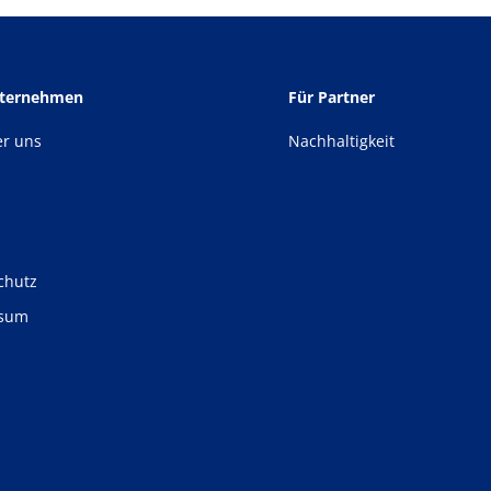
nternehmen
Für Partner
er uns
Nachhaltigkeit
chutz
ssum