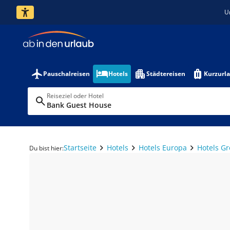
U
Pauschalreisen
Hotels
Städtereisen
Kurzurl
Reiseziel oder Hotel
Bank Guest House
Startseite
Hotels
Hotels Europa
Hotels G
Du bist hier: