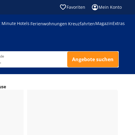
Favoriten
Mein Konto
t Minute
Hotels
Magazin
Extras
Ferienwohnungen
Kreuzfahrten
nde
Angebote suchen
.
use