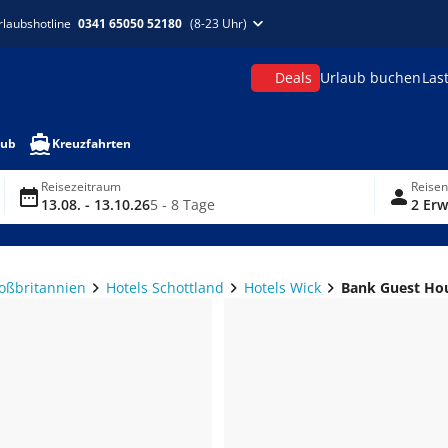
rlaubshotline
0341 65050 52180
(8-23 Uhr)
Deals
Urlaub buchen
Las
aub
Kreuzfahrten
Reisezeitraum
Reise
13.08. - 13.10.26
5 - 8 Tage
2 Erw
roßbritannien
Hotels Schottland
Hotels Wick
Bank Guest Ho