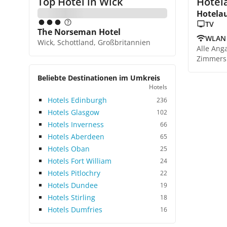
Top Hotel in
Wick
Hotel
Hotela
TV
The Norseman Hotel
WLAN
Wick, Schottland, Großbritannien
Alle Ang
Zimmers
Beliebte Destinationen im Umkreis
Hotels
Hotels Edinburgh
236
Hotels Glasgow
102
Hotels Inverness
66
Hotels Aberdeen
65
Hotels Oban
25
Hotels Fort William
24
Hotels Pitlochry
22
Hotels Dundee
19
Hotels Stirling
18
Hotels Dumfries
16