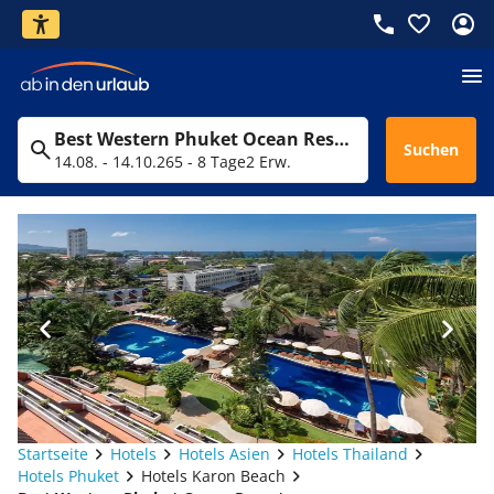
Best Western Phuket Ocean Resort
Suchen
14.08. - 14.10.26
5 - 8 Tage
2 Erw.
Startseite
Hotels
Hotels Asien
Hotels Thailand
Hotels Phuket
Hotels Karon Beach