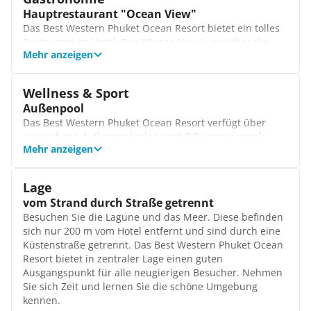
Deluxezimmer
Hauptrestaurant "Ocean View"
Die Deluxezimmer bieten Ihnen einen unvergesslichen
Das Best Western Phuket Ocean Resort bietet ein tolles
Ausblick auf das Meer oder die Karon Lagune. Hier
Restaurant im Hotel. Das "Ocean View" verwöhnt die
genießen Sie einen tollen Aufenthalt mit einem voll
Mehr anzeigen
Gäste mit thailändischen Köstlichkeiten. Aber auch
ausgestatteten Badezimmer mit Wanne und Dusche
internationale Speisen und Grillspezialitäten wie
sowie Satellitenfernsehen und Klimaanlage für
Hamburger, Hühnchen und Fisch fehlen nicht.
angenehme Nächte.
Wellness & Sport
Bar(s)
Deluxe Familienzimmer
Außenpool
An der Poolbar genießen Sie köstliche Getränke,
Die geräumigen Zimmer bieten Platz für Familien mit bis
Das Best Western Phuket Ocean Resort verfügt über
während Sie sich unter der thailändischen Sonne
zu 3 Kindern und sind die ideale Unterkunft für einen
eine schöne Außenpoolanlage mit 3 Swimmingpools.
entspannen.
tollen Aufenthalt mit Ihren Lieben oder Freunden. Hier
Mehr anzeigen
Auch an die Kleinen wurde gedacht - ein separater
genießen Sie einen tollen Blick auf das Meer und ein
Kinderpool steht zur Verfügung.
Badezimmer mit Dusche.
Wellness- und Fitnessangebote
Lage
Entspannen Sie sich in der Kräuterdampfsauna und
vom Strand durch Straße getrennt
lassen Sie die Seele baumeln. Nach einem leckeren
Besuchen Sie die Lagune und das Meer. Diese befinden
Essen lohnt sich auch ein Besuch im Fitnessstudio.
sich nur 200 m vom Hotel entfernt und sind durch eine
Küstenstraße getrennt. Das Best Western Phuket Ocean
Resort bietet in zentraler Lage einen guten
Ausgangspunkt für alle neugierigen Besucher. Nehmen
Sie sich Zeit und lernen Sie die schöne Umgebung
kennen.