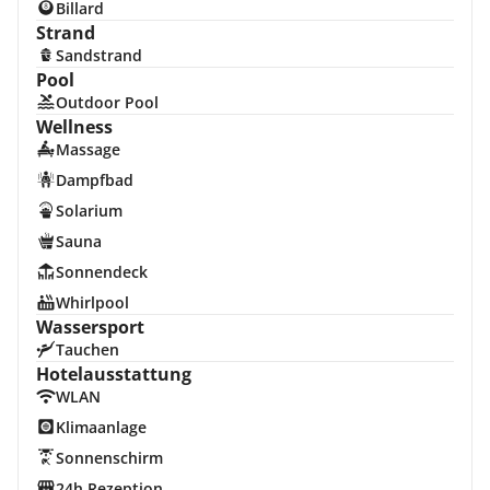
Billard
Strand
Sandstrand
Pool
Outdoor Pool
Wellness
Massage
Dampfbad
Solarium
Sauna
Sonnendeck
Whirlpool
Wassersport
Tauchen
Hotelausstattung
WLAN
Klimaanlage
Sonnenschirm
24h Rezeption