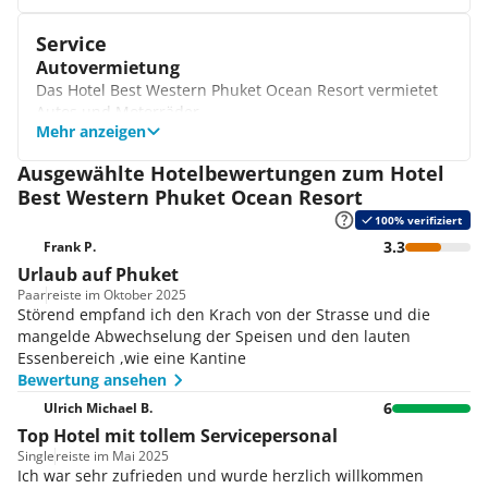
Service
Autovermietung
Das Hotel Best Western Phuket Ocean Resort vermietet
Autos und Motorräder.
Mehr anzeigen
Wäscheservice
Ausgewählte Hotelbewertungen zum Hotel
Best Western Phuket Ocean Resort
100% verifiziert
3.3
Frank P.
Urlaub auf Phuket
Paar
reiste im Oktober 2025
Störend empfand ich den Krach von der Strasse und die
mangelde Abwechselung der Speisen und den lauten
Essenbereich ,wie eine Kantine
Bewertung ansehen
6
Ulrich Michael B.
Top Hotel mit tollem Servicepersonal
Single
reiste im Mai 2025
Ich war sehr zufrieden und wurde herzlich willkommen