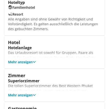
Hoteltyp
Familienhotel
Resort
Alle Angaben sind ohne Gewähr von Richtigkeit und
Vollständigkeit. Es gelten ausschließlich die Leistungen
des gebuchten Zimmers.
Hotel
Hotelanlage
Das Urlaubsresort ist sowohl für Gruppen, Paare als
auch für Familien geeignet. Die gepflegte Hotelanlage
Mehr anzeigen
verfügt über mehrere Swimmingpools und ein
Spielzimmer, das mit Büchern, Zeitschriften, Video- und
Brettspielen aufwartet.
Zimmer
Rezeption
Superiorzimmer
Im Best Western Phuket Ocean Resort werden Sie von
Die tollen Superiorzimmer des Best Western Phuket
freundlichen Mitarbeitern begrüßt. Wenden Sie sich
Ocean Resort sind in einem angenehmen klaren
auch bei Fragen an das hilfsbereite Personal.
Mehr anzeigen
Farbkontrast gehalten und mit einigen komfortablen
Annehmlichkeiten ausgestattet. Hier genießen Sie den
tollen Ausblick auf den Garten oder den Strand.
Gastronomie