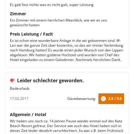
verbringen Sie in einem Kingsize-Bett und zur
Es gab fast nichts was es nicht gab, super Leistung
Ausstattung zählen auch hier Minibar, Kühlschrank und
Zimmer
Fernseher.
Ein Zimmer mit einem herrlichen Meerblick, wie wir es uns
Grand Deluxezimmer
gewünscht hatten
Ein komfortables Kingsize-Bett erwartet Sie in den
Preis Leistung / Fazit
Grand Deluxezimmern der Hotelanlage. Die
Es ist schon eine wunderbare Anlage in die wir gekommen sind. W-
klimatisierten Unterkünfte sind mit Tee- und
Lan war die ganze Zeit über kostenlos, so das wir immer Verbindung
Kaffeemaschine ausgestattet, verfügen über Telefon
nach Hamburg hatten! Es wurde einen jeder Wunsch von den Lippen
und einen Fernseher. Im Bad finden Sie einen Föhn vor
abgelesen. Wir hatten goldene Hochzeit und wurden von Chef des
und den Abend lassen Sie auf dem Balkon ausklingen.
Hotel eingeladen zu einem Galadinner. Nochmals herzlichen Dank.
Junior Suite
Die Junior Suiten bestehen aus 2 miteinander
verbundenen Zimmern, die über ein Doppelbett und 2
Leider schlechter geworden.
Twin-Betten verfügen. Zudem nutzen Sie hier einen
Badeurlaub
gemütlichen Wohnbereich, eine Kitchenette und einen
separaten Essbereich. Von ihrem privaten Balkon aus
17.02.2017
Gästebewertung:
2.5 / 5.0
genießen Sie einen hervorragenden Ausblick auf die
Andamanensee.
Allgemein / Hotel
Wir haben uns nach ca. 14 Jahren Pause wieder einmal auf des Kata
Beach Resort gefreut. Der Service wie auch das Hotel haben sich in
dieser Zeit leider deutlich verschlechtert. So war z.B. beim Frühstück