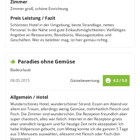
Zimmer
Zimmer groß, schöne Einrichtung
Preis Leistung / Fazit
Schönstes Hotel in der Umgebung, beste Strandlage, nettes
Personal. In der Nähe sind gute Einkaufsmöglichkeiten. Vielfältiges
Angebot an Restaurants, Reisebüros, Massagestudios und
Geschäften. Wer es belebter mag, ist hier gemau richtig.
Paradies ohne Gemüse
Badeurlaub
08.05.2015
Gästebewertung:
4.2 / 5.0
Allgemein / Hotel
Wunderschönes Hotel, wunderschöner Strand. Essen am Abend vor
allem ein Traum, allerdings wenig Gemüse, mehrheitlich Fleisch und
Fisch. Die Zimmer sind wunderschön. Die Rezeption freundlich aber
super chaotisch, alles war falsch. Internet in der Rezeption gratis
aber unendlich langsam und für heutige Zeit nicht akzeptabel. Ich
habe Vollpension gebucht, zum Mittag konnte ich die ganzen 5 Tage
aus 3 Menusets auswählen, allesamt mit Fleisch oder Fisch (bin
Vegetarier).