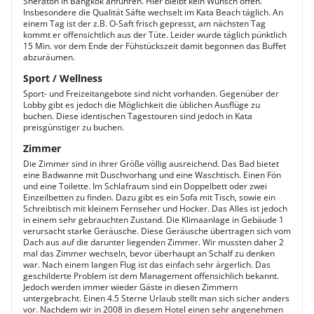
Sheraton in Bangkok anführen. Hier bleibt kein Wunsch offen.
Insbesondere die Qualität Säfte wechselt im Kata Beach täglich. An
einem Tag ist der z.B. O-Saft frisch gepresst, am nächsten Tag
kommt er offensichtlich aus der Tüte. Leider wurde täglich pünktlich
15 Min. vor dem Ende der Fühstückszeit damit begonnen das Buffet
abzuräumen.
Sport / Wellness
Sport- und Freizeitangebote sind nicht vorhanden. Gegenüber der
Lobby gibt es jedoch die Möglichkeit die üblichen Ausflüge zu
buchen. Diese identischen Tagestouren sind jedoch in Kata
preisgünstiger zu buchen.
Zimmer
Die Zimmer sind in ihrer Größe völlig ausreichend. Das Bad bietet
eine Badwanne mit Duschvorhang und eine Waschtisch. Einen Fön
und eine Toilette. Im Schlafraum sind ein Doppelbett oder zwei
Einzeilbetten zu finden. Dazu gibt es ein Sofa mit Tisch, sowie ein
Schreibtisch mit kleinem Fernseher und Hocker. Das Alles ist jedoch
in einem sehr gebrauchten Zustand. Die Klimaanlage in Gebäude 1
verursacht starke Geräusche. Diese Geräusche übertragen sich vom
Dach aus auf die darunter liegenden Zimmer. Wir mussten daher 2
mal das Zimmer wechseln, bevor überhaupt an Schalf zu denken
war. Nach einem langen Flug ist das einfach sehr ärgerlich. Das
geschilderte Problem ist dem Management offensichlich bekannt.
Jedoch werden immer wieder Gäste in diesen Zimmern
untergebracht. Einen 4.5 Sterne Urlaub stellt man sich sicher anders
vor. Nachdem wir in 2008 in diesem Hotel einen sehr angenehmen