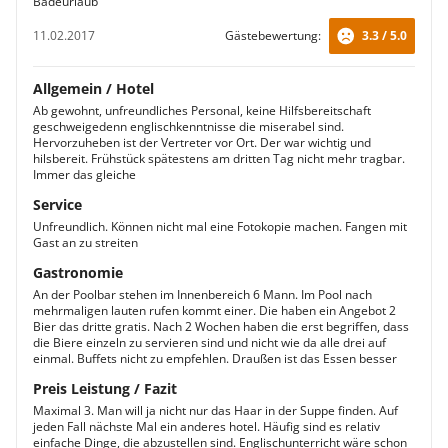
Badeurlaub
11.02.2017
Gästebewertung:
3.3 / 5.0
Allgemein / Hotel
Ab gewohnt, unfreundliches Personal, keine Hilfsbereitschaft
geschweigedenn englischkenntnisse die miserabel sind.
Hervorzuheben ist der Vertreter vor Ort. Der war wichtig und
hilsbereit. Frühstück spätestens am dritten Tag nicht mehr tragbar.
Immer das gleiche
Service
Unfreundlich. Können nicht mal eine Fotokopie machen. Fangen mit
Gast an zu streiten
Gastronomie
An der Poolbar stehen im Innenbereich 6 Mann. Im Pool nach
mehrmaligen lauten rufen kommt einer. Die haben ein Angebot 2
Bier das dritte gratis. Nach 2 Wochen haben die erst begriffen, dass
die Biere einzeln zu servieren sind und nicht wie da alle drei auf
einmal. Buffets nicht zu empfehlen. Draußen ist das Essen besser
Preis Leistung / Fazit
Maximal 3. Man will ja nicht nur das Haar in der Suppe finden. Auf
jeden Fall nächste Mal ein anderes hotel. Häufig sind es relativ
einfache Dinge, die abzustellen sind. Englischunterricht wäre schon