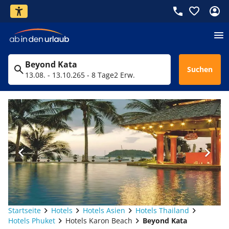
Beyond Kata
Suchen
13.08. - 13.10.26
5 - 8 Tage
2 Erw.
Startseite
Hotels
Hotels Asien
Hotels Thailand
Hotels Phuket
Hotels Karon Beach
Beyond Kata