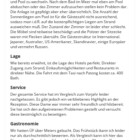
und Pool zu wechseln. Nach dem Bad im Meer mal eben am Pool
abduschen oder das Zimmer aufzusuchen stellen kein Problem dar.
Die Anlage ist gepfelgt aber eher übersichtlich. Die Anzahl der
Sonnenliegen am Pool ist für die Gästezahl nicht ausreichend,
sodass man i.d.R. auf die kostenpflichtigen Liegen am Strand
ausweichen muß. Der Zustand der Zimmer ist leider eher schlecht.
Die Möbel sind teilweise beschädigt und die Polster der Sitzecke
waren mit Flecken übersäht. Die Gästestruktur ist International.
Japaner, Australier, US-Amerikaner, Skandinavier, einige Europäer
und vermehrt Russen.
Lage
Wie bereits erwähnt, ist die Lage des Hotels perfekt. Direkter
Zugang zum Strand, Einkaufsmöglichkeiten und Restaurants in
direkter Nähe. Die Fahrt mit dem Taxi nach Patong kostet ca. 400
Bath.
Service
Der gesamte Service hat im Vergleich zum Vorjahr leider
nachgelassen. Es gibt jedoch ein verbliebenes Highlight an der
Rezeption. Diese Dame war immer sehr freundlich und hilsbereit.
Sie hat sich den aufgetretenen Problemen gestellt und versucht
diese bestmöglich zu beseitigen.
Gastronomie
Wir hatten ÜF über Meiers gebucht. Das Frühstück ikann ich leider
nur als durchschnittlich bewerten. Als Vergleich kann ich hier das