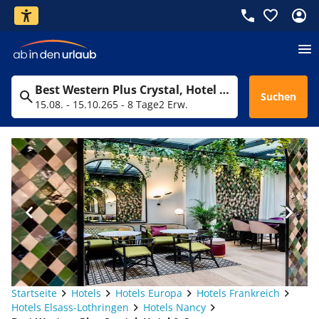
Best Western Plus Crystal, Hotel & Spa
Suchen
15.08. - 15.10.26
5 - 8 Tage
2 Erw.
Startseite
Hotels
Hotels Europa
Hotels Frankreich
Hotels Elsass-Lothringen
Hotels Nancy